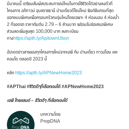
มีนาคมนี้ เตรียมสัมผัสประสบการณ์ใหม่ในการใช้ชีวิตได้อย่างลงตัวที่
โครงการ อภิทาวน์ อุบลราชธานี บ้านเดี่ยวดีไซน์ใหม่ ฟังก์ชันครบที่สุด
ออกแบบพิเศษเพื่อครอบครัวคนรุ่นใหม่โดยเฉพาะ 4 ห้องนอน 4 ห้องน้ำ
2 ที่จอดรถ ราคาเริ่มต้น 2.79 – 6 ล้านบาท พร้อมรับข้อเสนอพิเศษ
ส่วนลดเพิ่มสูงสุด 100,000 บาท ลงทะเบียน
ทาง
https://apth.ly/ApitownUbon
อัปเดตข่าวสารของทุกโครงการใหม่จากเอพี กับ บ้านเดี่ยว ทาวน์โฮม และ
คอนโด ตลอดปี 2023 นี้
คลิก
https://apth.ly/APNewHome2023
#APThai #ชีวิตดีๆที่เลือกเองได้ #APNewHome2023
เอพี ไทยแลนด์ – ชีวิตดีๆ ที่เลือกเองได้
บทความโดย
PropDNA