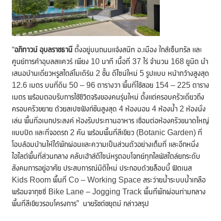
“
อภิทาวน์ อุบลราชธานี
ตั้งอยู่บนถนนแจ้งสนิท อ.เมือง ใกล้เซ็นทรัล และ
ศูนย์การค้าอุบลสแควร์ เพียง 10 นาที เนื้อที่ 37 ไร่ จำนวน 168 ยูนิต นำ
เสนอบ้านเดี่ยวหรูสไตล์โมเดิร์น 2 ชั้น ดีไซน์ใหม่ 5 รูปแบบ หน้ากว้างสูงสุด
12.6 เมตร บนที่ดิน 50 – 96 ตารางวา พื้นที่ใช้สอย 154 – 225 ตาราง
เมตร พร้อมตอบรับการใช้ชีวิตจริงของคนรุ่นใหม่ ตั้งแต่ครอบครัวเดี่ยวถึง
ครอบครัวขยาย ด้วยสเปซฟังก์ชันสูงสุด 4 ห้องนอน 4 ห้องน้ำ 2 ห้องนั่ง
เล่น พื้นที่อเนกประสงค์ ห้องรับประทานอาหาร เชื่อมต่อห้องครัวขนาดใหญ่
แบบปิด และที่จอดรถ 2 คัน พร้อมพื้นที่สีเขียว (Botanic Garden) ที่
โอบล้อมบ้านให้ได้พักผ่อนและความเป็นส่วนตัวอย่างเต็มที่ และอีกหนึ่ง
ไฮไลต์พื้นที่ส่วนกลาง คลับเฮ้าส์ดีไซน์หรูตอบโจทย์ทุกไลฟ์สไตล์ยกระดับ
สังคมการอยู่อาศัย ประสบการณ์มิติใหม่ ประกอบด้วยล็อบบี้ ฟิตเนส
Kids Room พื้นที่ Co – Working Space สระว่ายน้ำระบบน้ำเกลือ
พร้อมจากุซซี่ Bike Lane – Jogging Track พื้นที่พักผ่อนท่ามกลาง
พื้นที่สีเขียวรอบโครงการ” นายรัชต์ชยุตม์ กล่าวสรุป