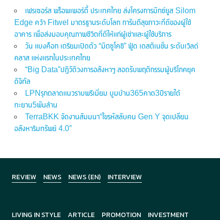
เฟรเซอร์ส พร็อพเพอร์ตี้ ประเทศไทย ส่งโครงการมิกซ์ยูส Silom
Edge คว้า Fitwel มาตรฐานระดับโลก การันตีสุขภาวะที่ดีของผู้ใช้
อาคาร เพื่อส่งมอบคุณภาพชีวิตที่ดีให้แก่ผู้เช่าและผู้ใช้บริการ
วัน แบงค็อก เตรียมเปิดตัว “มิตซูโคชิ” ฟู้ด เดสติเนชั่น ระดับเวิลด์
คลาส แห่งแรกในประเทศไทย
“Big Data”ปฏิวัติวงการอสังหาฯ สอดรับพฤติกรรมผู้บริโภคยุค
ดิจิทัล
LPNรุกตลาดแนวราบพรีเมี่ยม บูมบ้าน365คาด3ปีรายได้
ทะยาน5พันล้าน
TerraBKK จัดงานสัมมนา“ไขรหัสลับคน Gen Y จุดเปลี่ยน
อสังหาริมทรัพย์ 4.0”
REVIEW
NEWS
NEWS (EN)
INTERVIEW
LIVING IN STYLE
ARTICLE
PROMOTION
INVESTMENT