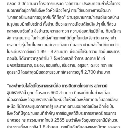
ตลอด 3 ปีที่ผ่านมา โครงการแบรนด์ “อภิทาวน์” ประสบความสำเร็จในการ
เปิดขายที่อยู่อาศัยในจังหวัดหัวเมืองใหญ่ ภายใต้แนวทางการพัฒนา
“มาสเตอร์แพลนการอยู่อาศัยที่ดีที่สุด” ผ่านจุดขายการนำเสนอโมเดลบ้าน
ในรูปแบบมิกซ์โปรดักต์ ทั้งบ้านเดี่ยวและทาวน์โฮมดีไซน์ใหม่ๆ พื้นที่ส่วน
กลางแบบจัดเต็ม สิ่งอำนวยความสะดวก ความปลอดภัยมิติใหม่ ทีมบริหาร
จัดการคุณภาพ ในทำเลที่ตั้งศักยภาพที่ดีที่สุดในแต่ละจังหวัด เจาะลูกค้า
ครอบครัวรุ่นใหม่ในเซกเมนต์กลางถึงบน ที่มองหาบ้านหลังใหม่ที่แตกต่าง
ในระดับราคาตั้งแต่ 1.99 – 8 ล้านบาท ซึ่งเอพีได้รับความเชื่อมั่นและการ
ตอบรับที่ดีมากจากลูกค้าใน 7 จังหวัดแรกที่ทำการเปิดขาย ได้แก่
นครศรีธรรมราช, ระยอง, ขอนแก่น, เชียงราย, อยุธยา, ฉะเชิงเทรา และ
อุดรธานี โดยล่าสุดมียอดขายรวมทุกโครงการอยู่ที่ 2,700 ล้านบาท
“และสำหรับไฮไลต์ไตรมาสแรกนี้คือ การเปิดขายโครงการ อภิทาวน์
อุบลราชธานี
มูลค่าโครงการ 660 ล้านบาท ปักธงที่ดินในทำเลเมือง
เนื่องจากจังหวัดอุบลราชธานีเป็นหนึ่งในหัวเมืองหลักภาคตะวันออกเฉียง
เหนือ ที่มีการลงทุนจากภาครัฐ และภาคเอกชนอย่างต่อเนื่อง อีกทั้งเป็น
จังหวัดที่มีจุดผ่านแดนที่สำคัญ จากข้อมูลสถิติประชากรศาสตร์ กรมการ
ปกครอง กระทรวงมหาดไทยปี 2565 พบว่าจังหวัดอุบลราชธานีมีจำนวน
ประชากรที่สูงมากถึง 1.8 ล้านคน มากเป็นอันดับสองของภูมิภาค รองจาก