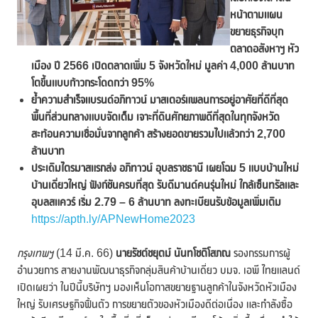
หน้าตามแผน
ขยายธุรกิจบุก
ตลาดอสังหาฯ หัว
เมือง ปี
2566 เปิดตลาดเพิ่ม 5 จังหวัดใหม่ มูลค่า 4,000 ล้านบาท
โตขึ้นแบบก้าวกระโดดกว่า
95%
ย้ำความสำเร็จแบรนด์อภิทาวน์ มาสเตอร์แพลนการอยู่อาศัยที่ดีที่สุด
พื้นที่ส่วนกลางแบบจัดเต็ม เจาะที่ดินศักยภาพดีที่สุดในทุกจังหวัด
สะท้อนความเชื่อมั่นจากลูกค้า สร้างยอดขายรวมไปแล้วกว่า
2,700
ล้านบาท
ประเดิมไตรมาสแรกส่ง อภิทาวน์ อุบลราชธานี เผยโฉม
5 แบบบ้านใหม่
บ้านเดี่ยวใหญ่ ฟังก์ชันครบที่สุด รับดีมานด์คนรุ่นใหม่ ใกล้เซ็นทรัลและ
อุบลสแควร์ เริ่ม 2.79 – 6 ล้านบาท ลงทะเบียนรับข้อมูลเพิ่มเติม
https://apth.ly/APNewHome2023
กรุงเทพฯ
(14 มี.ค. 66)
นายรัชต์ชยุตม์ นันทโชติโสภณ
รองกรรมการผู้
อำนวยการ สายงานพัฒนาธุรกิจกลุ่มสินค้าบ้านเดี่ยว บมจ. เอพี ไทยแลนด์
เปิดเผยว่า ในปีนี้บริษัทฯ มองเห็นโอกาสขยายฐานลูกค้าในจังหวัดหัวเมือง
ใหญ่ รับเศรษฐกิจฟื้นตัว การขยายตัวของหัวเมืองดีต่อเนื่อง และกำลังซื้อ