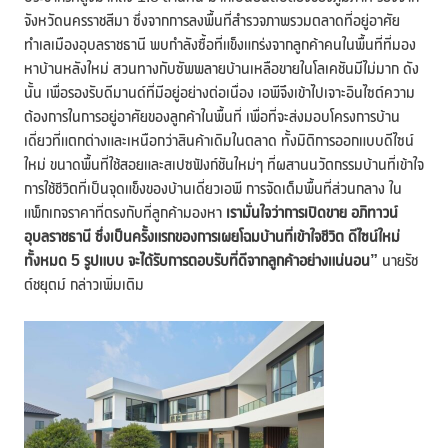
จังหวัดนครราชสีมา ซึ่งจากการลงพื้นที่สำรวจภาพรวมตลาดที่อยู่อาศัย
ทำเลเมืองอุบลราชธานี พบกำลังซื้อที่แข็งแกร่งจากลูกค้าคนในพื้นที่ที่มอง
หาบ้านหลังใหม่ สวนทางกับซัพพลายบ้านเหลือขายในโลเคชันมีไม่มาก ดัง
นั้น เพื่อรองรับดีมานด์ที่มีอยู่อย่างต่อเนื่อง เอพีจึงเข้าไปเจาะอินไซต์ความ
ต้องการในการอยู่อาศัยของลูกค้าในพื้นที่ เพื่อที่จะส่งมอบโครงการบ้าน
เดี่ยวที่แตกต่างและเหนือกว่าสินค้าเดิมในตลาด ทั้งมิติการออกแบบดีไซน์
ใหม่ ขนาดพื้นที่ใช้สอยและสเปซฟังก์ชันใหม่ๆ ที่ผสานนวัตกรรมบ้านที่เข้าใจ
การใช้ชีวิตที่เป็นจุดแข็งของบ้านเดี่ยวเอพี การจัดเต็มพื้นที่ส่วนกลาง ใน
แพ็กเกจราคาที่ตรงกับที่ลูกค้ามองหา
เรามั่นใจว่าการเปิดขาย
อภิทาวน์
อุบลราชธานี
ซึ่งเป็นครั้งแรกของการเผยโฉมบ้านที่เข้าใจชีวิต ดีไซน์ใหม่
ทั้งหมด
5 รูปแบบ จะได้รับการตอบรับที่ดีจากลูกค้า
อย่างแน่นอน”
นายรัช
ต์ชยุตม์ กล่าวเพิ่มเติม