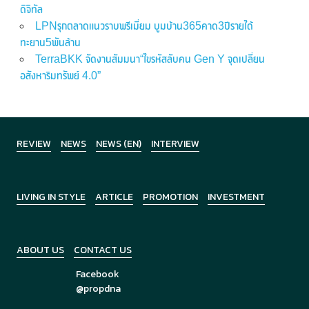
ดิจิทัล
LPNรุกตลาดแนวราบพรีเมี่ยม บูมบ้าน365คาด3ปีรายได้
ทะยาน5พันล้าน
TerraBKK จัดงานสัมมนา“ไขรหัสลับคน Gen Y จุดเปลี่ยน
อสังหาริมทรัพย์ 4.0”
REVIEW
NEWS
NEWS (EN)
INTERVIEW
LIVING IN STYLE
ARTICLE
PROMOTION
INVESTMENT
ABOUT US
CONTACT US
Facebook
@propdna