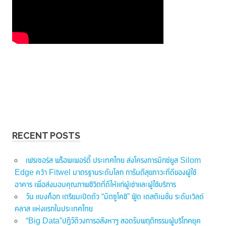
RECENT POSTS
เฟรเซอร์ส พร็อพเพอร์ตี้ ประเทศไทย ส่งโครงการมิกซ์ยูส Silom
Edge คว้า Fitwel มาตรฐานระดับโลก การันตีสุขภาวะที่ดีของผู้ใช้
อาคาร เพื่อส่งมอบคุณภาพชีวิตที่ดีให้แก่ผู้เช่าและผู้ใช้บริการ
วัน แบงค็อก เตรียมเปิดตัว “มิตซูโคชิ” ฟู้ด เดสติเนชั่น ระดับเวิลด์
คลาส แห่งแรกในประเทศไทย
“Big Data”ปฏิวัติวงการอสังหาฯ สอดรับพฤติกรรมผู้บริโภคยุค