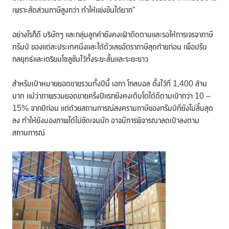
เพราะสัดส่วนภาษีสูงกว่า ทำให้แข่งขันได้ยาก”
อย่างไรก็ดี บริษัทฯ และกลุ่มลูกค้ายังคงเฝ้าติดตามและรอให้การเจรจาภาษี
ทรัมป์ ของแต่ละประเทศนิ่งและได้ตัวเลขอัตราภาษีสุดท้ายก่อน เพื่อปรับ
กลยุทธ์และเตรียมโซลูชันไว้ทั้งระยะสั้นและระยะยาว
สำหรับเป้าหมายยอดขายรวมทั้งปีนี้ เอกา โกลบอล ตั้งไว้ที่ 1,400 ล้าน
บาท แม้ว่าภาพรวมยอดขายครึ่งปีแรกยังคงเติบโตได้ดีตามเป้ากว่า 10 –
15% จากปีก่อน แต่ด้วยสถานการณ์สงครามภาษีของทรัมป์ที่ยังไม่สิ้นสุด
ลง ทำให้ยังมองภาพได้ไม่ชัดเจนนัก อาจมีการพิจารณาลดเป้าลงตาม
สถานการณ์