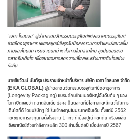
“เอกา โกลบอล” ผู้นำตลาดนวัตกรรมบรรจุภัณฑ์แห่งอนาคตบรรจุภัณฑ์
ช่วยยืดอายุอาหาร เผยกลยุทธ์เชิงรุกรับมือสงครามการค้าและนโยบายขึ้น
ภาษีของโดนัลด์ ทรัมป์ เดินหน้าหาโอกาสในตลาดใหม่ ลุยปั้นยอดขาย
ตลาดอินเดียโต เพื่อขยายตลาดลดความเสี่ยงและสร้างการเติบโตอย่าง
ยั่งยืน
นายชัยวัฒน์ นันทิรุจ ประธานเจ้าหน้าที่บริหาร บริษัท เอกา โกลบอล จำกัด
(
EKA GLOBAL)
ผู้นำตลาดนวัตกรรมบรรจุภัณฑ์ยืดอายุอาหาร
(Longevity Packaging) แบรนด์คนไทยเบอร์ใหญ่อันดับต้น ๆ ของ
โลก เปิดเผยว่า ตลาดอินเดีย ยังคงเป็นตลาดที่มีโอกาสและมีแนวโน้มการ
เติบโตที่ดี โดยบริษัทฯ ได้เริ่มเข้าลงทุนในประเทศอินเดีย ตั้งแต่ปี 2562
และขยายการลงทุนก่อตั้งโรงงาน 1 แห่ง ที่เมืองปูเน่ และเดินเครื่องผลิต
เชิงพาณิชย์ด้วยกำลังการผลิต 300 ล้านชิ้นต่อปี เมื่อปลายปี 2567