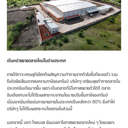
เดินหน้าขยายตลาดใหม่ในต่างประเทศ
ภายใต้ภาวะเศรษฐกิจโลกที่เผชิญความท้าทายจากกำลังซื้อที่ชะลอตัว รวม
ถึงปัจจัยเสี่ยงจากสงครามภาษีของทรัมป์ บริษัทฯ เตรียมลุยทำการตลาดใน
ประเทศอินเดียมากขึ้น เพราะเป็นตลาดที่มีโอกาสขยายตัวได้ดี ตลาด
อินเดียแทบจะไม่ได้รับผลกระทบจากนโยบายปรับขึ้นภาษีของทรัมป์
เนื่องจากอินเดียเน้นการขายภายในประเทศเป็นหลักกว่า 80% ซึ่งทำให้
บริษัทฯ ไม่ได้รับผลกระทบโดยตรงในส่วนนี้
นอกจากนี้ เอกา โกลบอล ยังมองหาโอกาสขยายตลาดใหม่ ๆ โดยเฉพาะ