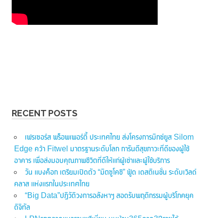
RECENT POSTS
เฟรเซอร์ส พร็อพเพอร์ตี้ ประเทศไทย ส่งโครงการมิกซ์ยูส Silom
Edge คว้า Fitwel มาตรฐานระดับโลก การันตีสุขภาวะที่ดีของผู้ใช้
อาคาร เพื่อส่งมอบคุณภาพชีวิตที่ดีให้แก่ผู้เช่าและผู้ใช้บริการ
วัน แบงค็อก เตรียมเปิดตัว “มิตซูโคชิ” ฟู้ด เดสติเนชั่น ระดับเวิลด์
คลาส แห่งแรกในประเทศไทย
“Big Data”ปฏิวัติวงการอสังหาฯ สอดรับพฤติกรรมผู้บริโภคยุค
ดิจิทัล