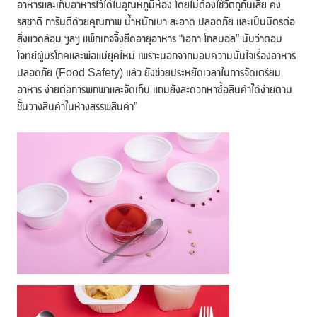
อาหารและเก็บอาหารไว้ได้ในอุณหภูมิห้อง โดยไม่ต้องใช้วัตถุกันเสีย คง
รสชาติ การันตีด้วยคุณภาพ น้ำหนักเบา สะอาด ปลอดภัย และเป็นมิตรต่อ
สิ่งแวดล้อม ฯลฯ แพ็กเกจจิ้งยืดอายุอาหาร “เอกา โกลบอล” นับว่าตอบ
โจทย์ผู้บริโภคและพ่อแม่ยุคใหม่ เพราะนอกจากมอบความมั่นใจเรื่องอาหาร
ปลอดภัย (Food Safety) แล้ว ยังช่วยประหยัดเวลาในการจัดเตรียม
อาหาร ง่ายต่อการพกพาและจัดเก็บ แถมยังสะดวกหาซื้อสินค้าได้ง่ายตาม
ชั้นวางสินค้าในห้างสรรพสินค้า”