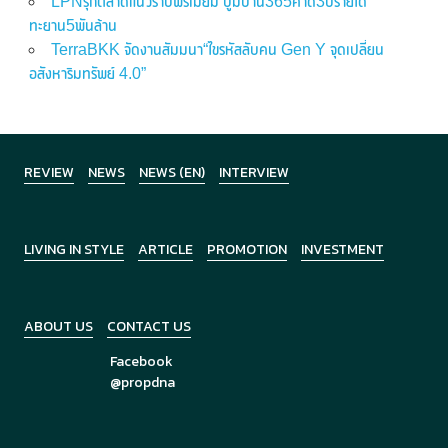
LPNรุกตลาดแนวราบพรีเมี่ยม บูมบ้าน365คาด3ปีรายได้
ทะยาน5พันล้าน
TerraBKK จัดงานสัมมนา“ไขรหัสลับคน Gen Y จุดเปลี่ยน
อสังหาริมทรัพย์ 4.0”
REVIEW
NEWS
NEWS (EN)
INTERVIEW
LIVING IN STYLE
ARTICLE
PROMOTION
INVESTMENT
ABOUT US
CONTACT US
Facebook
@propdna