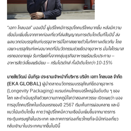
“เอกา โกลบอล” มองปีนี้ ผู้บริโภคมีการอุปโภคบริโภคมากขึ้น หลังมีความ
เชื่อมั่นเพิ่มขึ้นจากภาคท่องเที่ยวที่ส่งสัญญาณการเติบโตเต็มที่ในปีนี้ ส่ง
ผลบวกต่อบรรจุภัณฑ์บรรจุอาหารมีโอกาสขยายตัวในทิศทางเดียวกัน โดย
เฉพาะบรรจุภัณฑ์แห่งอนาคตที่มีนวัตกรรมช่วยยืดอายุอาหาร มั่นใจไตรมาส
แรกยอดขายพุ่ง รับทรัพย์ทั้งจากกลุ่มธุรกิจอาหารพร้อมรับประทาน –
อาหารสัตว์เลี้ยงพรีเมียม – กรีนโปรดักส์ ทั้งปีเติบโตกว่า
10-15%
นายชัยวัฒน์ นันทิรุจ ประธานเจ้าหน้าที่บริหาร บริษัท เอกา โกลบอล จำกัด
(
EKA GLOBAL)
ผู้นำตลาดนวัตกรรมบรรจุภัณฑ์ยืดอายุอาหาร
(Longevity Packaging) แบรนด์คนไทยเบอร์ใหญ่อันดับต้น ๆ ของ
โลก และดำเนินธุรกิจด้วยความภาคภูมิใจกว่าสองทศวรรษ เปิดเผยว่า มอง
การอุปโภคบริโภคในเดือนแรกของปี 2567 เริ่มเห็นการผ่อนคลาย และมี
แนวโน้มเติบโตขึ้น คาดว่าผู้บริโภคมีความเชื่อมั่นเพิ่มขึ้นจากมาตรการ
กระตุ้นเศรษฐกิจในประเทศ และภาคการท่องเที่ยวไทยที่จะมีนักท่องเที่ยว
กลับเข้ามาในประเทศมากขึ้นในปีนี้