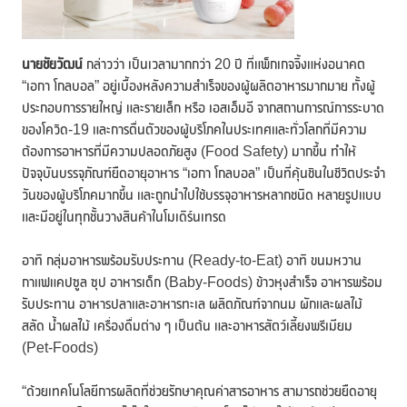
นายชัยวัฒน์
กล่าวว่า เป็นเวลามากกว่า 20 ปี ที่แพ็กเกจจิ้งแห่งอนาคต
“เอกา โกลบอล” อยู่เบื้องหลังความสำเร็จของผู้ผลิตอาหารมากมาย ทั้งผู้
ประกอบการรายใหญ่ และรายเล็ก หรือ เอสเอ็มอี จากสถานการณ์การระบาด
ของโควิด-19 และการตื่นตัวของผู้บริโภคในประเทศและทั่วโลกที่มีความ
ต้องการอาหารที่มีความปลอดภัยสูง (Food Safety) มากขึ้น ทำให้
ปัจจุบันบรรจุภัณฑ์ยืดอายุอาหาร “เอกา โกลบอล” เป็นที่คุ้นชินในชีวิตประจำ
วันของผู้บริโภคมากขึ้น และถูกนำไปใช้บรรจุอาหารหลากชนิด หลายรูปแบบ
และมีอยู่ในทุกชั้นวางสินค้าในโมเดิร์นเทรด
อาทิ กลุ่มอาหารพร้อมรับประทาน (Ready-to-Eat) อาทิ ขนมหวาน
กาแฟแคปซูล ซุป อาหารเด็ก (Baby-Foods) ข้าวหุงสำเร็จ อาหารพร้อม
รับประทาน อาหารปลาและอาหารทะเล ผลิตภัณฑ์จากนม ผักและผลไม้
สลัด น้ำผลไม้ เครื่องดื่มต่าง ๆ เป็นต้น และอาหารสัตว์เลี้ยงพรีเมียม
(Pet-Foods)
“ด้วยเทคโนโลยีการผลิตที่ช่วยรักษาคุณค่าสารอาหาร สามารถช่วยยืดอายุ