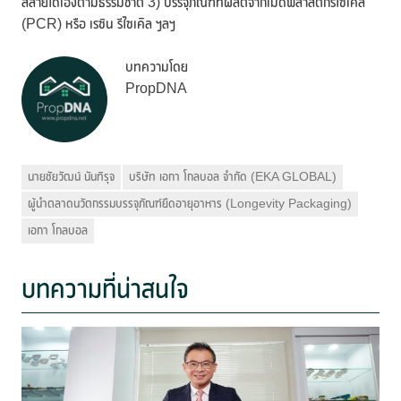
สลายได้เองตามธรรมชาติ 3) บรรจุภัณฑ์ที่ผลิตจากเม็ดพลาสติกรีไซเคิล
(PCR) หรือ เรซิน รีไซเคิล ฯลฯ
บทความโดย
PropDNA
นายชัยวัฒน์ นันทิรุจ
บริษัท เอกา โกลบอล จำกัด (EKA GLOBAL)
ผู้นำตลาดนวัตกรรมบรรจุภัณฑ์ยืดอายุอาหาร (Longevity Packaging)
เอกา โกลบอล
บทความที่น่าสนใจ