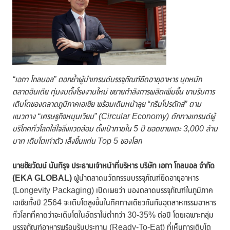
“เอกา โกลบอล” ตอกย้ำผู้นำเทรนด์บรรจุภัณฑ์ยืดอายุอาหาร บุกหนัก
ตลาดอินเดีย ทุ่มงบตั้งโรงงานใหม่ ขยายกำลังการผลิตเพิ่มขึ้น ขานรับการ
เติบโตของตลาดภูมิภาคเอเชีย พร้อมเดินหน้าลุย “กรีนโปรดักส์” ตาม
แนวทาง “เศรษฐกิจหมุนเวียน” (
Circular Economy) ดักทางเทรนด์ผู้
บริโภคทั่วโลกใส่ใจสิ่งแวดล้อม ตั้งเป้าภายใน 5 ปี ยอดขายแตะ 3,000 ล้าน
บาท เติบโตเท่าตัว เล็งขึ้นแท่น Top 5 ของโลก
นายชัยวัฒน์ นันทิรุจ ประธานเจ้าหน้าที่บริหาร บริษัท เอกา โกลบอล จำกัด
(
EKA GLOBAL)
ผู้นำตลาดนวัตกรรมบรรจุภัณฑ์ยืดอายุอาหาร
(Longevity Packaging) เปิดเผยว่า มองตลาดบรรจุภัณฑ์ในภูมิภาค
เอเชียทั้งปี 2564 จะเติบโตสูงขึ้นในทิศทางเดียวกันกับอุตสาหกรรมอาหาร
ทั่วโลกที่คาดว่าจะเติบโตในอัตราไม่ต่ำกว่า 30-35% ต่อปี โดยเฉพาะกลุ่ม
บรรจุภัณฑ์อาหารพร้อมรับประทาน (Ready-To-Eat) ที่เห็นการเติบโต