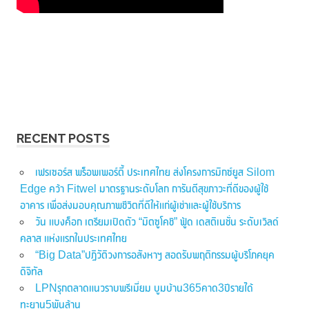
RECENT POSTS
เฟรเซอร์ส พร็อพเพอร์ตี้ ประเทศไทย ส่งโครงการมิกซ์ยูส Silom
Edge คว้า Fitwel มาตรฐานระดับโลก การันตีสุขภาวะที่ดีของผู้ใช้
อาคาร เพื่อส่งมอบคุณภาพชีวิตที่ดีให้แก่ผู้เช่าและผู้ใช้บริการ
วัน แบงค็อก เตรียมเปิดตัว “มิตซูโคชิ” ฟู้ด เดสติเนชั่น ระดับเวิลด์
คลาส แห่งแรกในประเทศไทย
“Big Data”ปฏิวัติวงการอสังหาฯ สอดรับพฤติกรรมผู้บริโภคยุค
ดิจิทัล
LPNรุกตลาดแนวราบพรีเมี่ยม บูมบ้าน365คาด3ปีรายได้
ทะยาน5พันล้าน