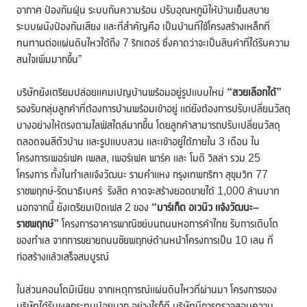
อากาศ ป้องกันฝุ่น ระบบกันความร้อน ปรับอุณหภูมิให้บ้านเย็นสบาย
ระบบผนังป้องกันเสียง และที่สำคัญคือ เป็นบ้านที่ใช้โครงสร้างเหล็กที่
ทนทานต่อแผ่นดินไหวได้ถึง 7 ริกเตอร์ ซึ่งคาดว่าจะเป็นสินค้าที่ได้รับความ
สนใจเพิ่มมากขึ้น”
บริษัทยังเตรียมปล่อยแคมเปญบ้านพร้อมอยู่รูปแบบใหม่
“สวยเลือกได้”
รองรับกลุ่มลูกค้าที่ต้องการบ้านพร้อมเข้าอยู่ แต่ยังต้องการปรับเปลี่ยนวัสดุ
บางอย่างให้ตรงตามไลฟ์สไตล์มากขึ้น โดยลูกค้าสามารถปรับเปลี่ยนวัสดุ
ตลอดจนสีตัวบ้าน และรูปแบบสวน และเข้าอยู่ได้ภายใน 3 เดือน ใน
โครงการเพอร์เฟค เพลส, เพอร์เฟค พาร์ค และ โมดิ วิลล่า รวม 25
โครงการ ทั้งในทำเลแจ้งวัฒนะ รามคำแหง กรุงเทพกรีฑา สุขุมวิท 77
ราชพฤกษ์-รัตนาธิเบศร์ รังสิต คาดจะสร้างยอดขายได้ 1,000 ล้านบาท
นอกจากนี้ ยังเตรียมเปิดเฟส 2 ของ
“มาร์เก็ต อเวนิว แจ้งวัฒนะ–
ราชพฤกษ์”
โครงการอาคารพาณิชย์บนถนนหอการค้าไทย รับการเติบโต
ของทำเล จากการขยายถนนชัยพฤกษ์ด้านหน้าโครงการเป็น 10 เลน ที่
ก่อสร้างแล้วเสร็จสมบูรณ์
ในส่วนคอนโดมิเนียม จากเหตุการณ์แผ่นดินไหวที่ผ่านมา โครงการของ
บริษัทได้รับผลกระทบน้อยมาก อย่างไรก็ดี บริษัทมีการตรวจสอบความ