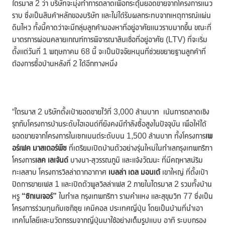
ไตรมาส 2 ว่า บริษัทจะมุ่งทำการตลาดเพื่อกระตุ้นยอดขายจากโครงการแนว
ราบ ซึ่งเป็นสินค้าหลักของบริษัท และไม่ได้รับผลกระทบจากเหตุการณ์แผ่น
ดินไหว ทั้งนี้คาดว่าจะมีกลุ่มลูกค้ามองหาที่อยู่อาศัยแนวราบมากขึ้น ขณะที่
มาตรการผ่อนคลายเกณฑ์การพิจารณาสินเชื่อที่อยู่อาศัย (LTV) ที่จะเริ่ม
ตั้งแต่วันที่ 1 พฤษภาคม 68 นี้ จะเป็นปัจจัยหนุนที่ช่วยขยายฐานลูกค้าที่
ต้องการซื้อบ้านหลังที่ 2 ได้อีกทางหนึ่ง
“ไตรมาส 2 บริษัทตั้งเป้ายอดขายไว้ที่ 3,000 ล้านบาท เน้นการตลาดเชิง
รุกกับโครงการบ้านระดับไฮเอนด์ที่ยังคงมีกำลังซื้อสูงในปัจจุบัน เพื่อให้ได้
ยอดขายจากโครงการในเซกเมนต์ระดับบน 1,500 ล้านบาท ทั้งโครงการ
เพ
อร์เฟค
มาสเตอร์พีซ
ที่เตรียมเปิดบ้านตัวอย่างรุ่นใหม่ในทำเลกรุงเทพกรีฑา
โครงการ
เลค เลเจ้นด์
บางนา-สุวรรณภูมิ และแจ้งวัฒนะ ที่มีคฤหาสน์ริม
ทะเลสาบ โครงการวิลล่าตากอากาศ
เบลล่า เดล มอนเต้
เขาใหญ่ ที่ตั้งเป้า
ปิดการขายเฟส 1 และเปิดตัวพูลวิลล่าเฟส 2 ภายในไตรมาส 2 รวมทั้งบ้าน
หรู
“ซิกเนเจอร์”
ในทำเล กรุงเทพกรีฑา รามคำแหง และสุขุมวิท 77 ซึ่งเป็น
โครงการร่วมทุนกับเซกิซุย เคมิคอล ประเทศญี่ปุ่น โดยเป็นบ้านที่นำเอา
เทคโนโลยีและนวัตกรรมจากญี่ปุ่นมาใช้อย่างเต็มรูปแบบ อาทิ ระบบกรอง