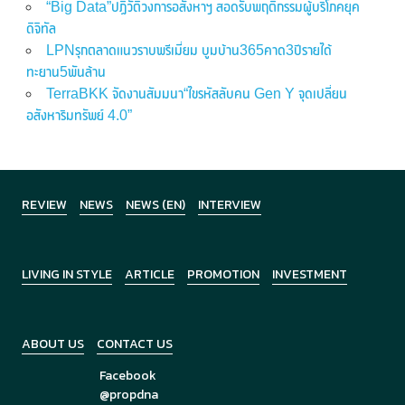
“Big Data”ปฏิวัติวงการอสังหาฯ สอดรับพฤติกรรมผู้บริโภคยุค
ดิจิทัล
LPNรุกตลาดแนวราบพรีเมี่ยม บูมบ้าน365คาด3ปีรายได้
ทะยาน5พันล้าน
TerraBKK จัดงานสัมมนา“ไขรหัสลับคน Gen Y จุดเปลี่ยน
อสังหาริมทรัพย์ 4.0”
REVIEW
NEWS
NEWS (EN)
INTERVIEW
LIVING IN STYLE
ARTICLE
PROMOTION
INVESTMENT
ABOUT US
CONTACT US
Facebook
@propdna