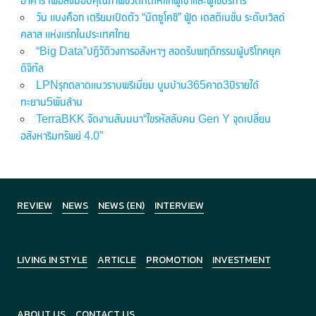
อาคาร เพื่อส่งมอบคุณภาพชีวิตที่ดีให้แก่ผู้เช่าและผู้ใช้บริการ
วัน แบงค็อก เตรียมเปิดตัว “มิตซูโคชิ” ฟู้ด เดสติเนชั่น ระดับเวิลด์
คลาส แห่งแรกในประเทศไทย
“Big Data”ปฏิวัติวงการอสังหาฯ สอดรับพฤติกรรมผู้บริโภคยุค
ดิจิทัล
LPNรุกตลาดแนวราบพรีเมี่ยม บูมบ้าน365คาด3ปีรายได้
ทะยาน5พันล้าน
TerraBKK จัดงานสัมมนา“ไขรหัสลับคน Gen Y จุดเปลี่ยน
อสังหาริมทรัพย์ 4.0”
REVIEW
NEWS
NEWS (EN)
INTERVIEW
LIVING IN STYLE
ARTICLE
PROMOTION
INVESTMENT
ABOUT US
CONTACT US