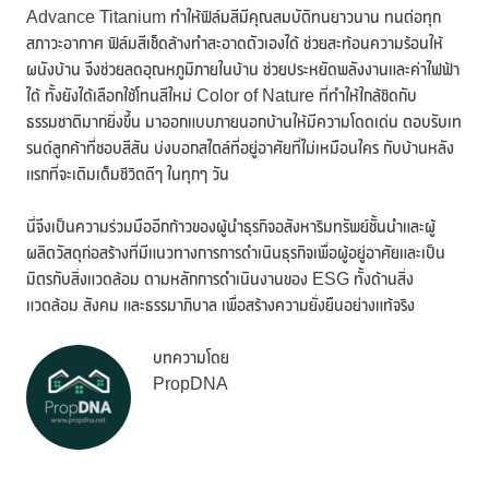
Advance Titanium ทำให้ฟิล์มสีมีคุณสมบัติทนยาวนาน ทนต่อทุก
สภาวะอากาศ ฟิล์มสีเช็ดล้างทำสะอาดตัวเองได้ ช่วยสะท้อนความร้อนให้
ผนังบ้าน จึงช่วยลดอุณหภูมิภายในบ้าน ช่วยประหยัดพลังงานและค่าไฟฟ้า
ได้ ทั้งยังได้เลือกใช้โทนสีใหม่ Color of Nature ที่ทำให้ใกล้ชิดกับ
ธรรมชาติมากยิ่งขึ้น มาออกแบบภายนอกบ้านให้มีความโดดเด่น ตอบรับเท
รนด์ลูกค้าที่ชอบสีสัน บ่งบอกสไตล์ที่อยู่อาศัยที่ไม่เหมือนใคร กับบ้านหลัง
แรกที่จะเติมเต็มชีวิตดีๆ ในทุกๆ วัน
นี่จึงเป็นความร่วมมืออีกก้าวของผู้นำธุรกิจอสังหาริมทรัพย์ชั้นนำและผู้
ผลิตวัสดุก่อสร้างที่มีแนวทางการการดำเนินธุรกิจเพื่อผู้อยู่อาศัยและเป็น
มิตรกับสิ่งแวดล้อม ตามหลักการดำเนินงานของ ESG ทั้งด้านสิ่ง
แวดล้อม สังคม และธรรมาภิบาล เพื่อสร้างความยั่งยืนอย่างแท้จริง
บทความโดย
PropDNA