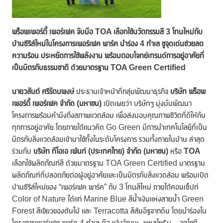
พร็อพเพอร์ตี้ เพอร์เฟค จับมือ
TOA เลือกใช้นวัตกรรมสี 3 โทนใหม่กับ
บ้านซีรีส์ใหม่ในโครงการเพอร์เฟค พาร์ค นำร่อง 4 ทำเล ชูจุดเด่นช่วยลด
ความร้อน ประหยัดการใช้พลังงาน พร้อมตอบโจทย์เทรนด์การอยู่อาศัยที่
เป็นมิตรกับธรรมชาติ ด้วยมาตรฐาน TOA Green Certified
นายวสันต์ ศรีรัตนพงษ์
ประธานเจ้าหน้าที่กลุ่มพัฒนาธุรกิจ
บริษัท พร็อพ
เพอร์ตี้ เพอร์เฟค จำกัด (มหาชน)
เปิดเผยว่า บริษัทฯ มุ่งมั่นพัฒนา
โครงการพร้อมคำนึงถึงสภาพแวดล้อม เพื่อส่งมอบคุณภาพชีวิตที่ดีให้กับ
ทุกการอยู่อาศัย โดยภายใต้แนวคิด Go Green มีการนำเทคโนโลยีที่เป็น
มิตรกับสิ่งแวดล้อมเข้ามาใช้ทั้งในระดับโครงการ รวมทั้งภายในบ้าน ล่าสุด
ร่วมกับ
บริษัท ทีโอเอ เพ้นท์
(ประเทศไทย) จำกัด (มหาชน)
หรือ
TOA
เลือกใช้ผลิตภัณฑ์สี ด้วยมาตรฐาน TOA Green Certified มาตรฐาน
ผลิตภัณฑ์ที่ปลอดภัยต่อผู้อยู่อาศัยและเป็นมิตรกับสิ่งแวดล้อม พร้อมเปิด
บ้านซีรีส์ใหม่ของ “เพอร์เฟค พาร์ค” กับ 3 โทนสีใหม่ ภายใต้คอนเซ็ปท์
Color of Nature ได้แก่ Marine Blue สีน้ำเงินแห่งสายน้ำ Green
Forest สีเขียวของต้นไม้ และ Terracotta สีส้มอิฐจากดิน โดยนำร่องใน
โครงการเพอร์เฟค พาร์ค 4 ทำเล คือ แจ้งวัฒนะ, พหลโยธิน – จตุโชติ,