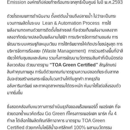
Emission องค์กรที่ปล่อยก๊าซเรือนกระจกสุทธิเป็นศูนย์ ในปี พ.ศ.2593
ด้วยโรดแมพการดำเนินงาน ตั้งแต่ต้นน้ำจนถึงปลายน้ำ ไม่ว่าจะเป็นกระ
บวนการผลิตในระบบ Lean & Automation Process การใช้
พลังงานทดแทนด้วยการติดตั้งโซล่าเซลล์ ที่จะช่วยเก็บพลังงานแสงจาก
แสงอาทิตย์มาแปลงเป็นพลังงานไฟฟ้า การบริหารจัดการด้านขนส่ง การ
พัฒนาระบบเศรษฐกิจหมุนเวียน การใช้ทรัพยากรให้เกิดประโยชน์สูงสุด การ
บริหารจัดการเรื่องขยะ (Waste Management) การร่วมสร้างพื้นที่ป่าสี
เขียวให้กับชุมชนและสังคม รวมทั้งการพัฒนานวัตกรรมสินค้าที่เป็นมิตรต่อ
สิ่งแวดล้อม ด้วยมาตรฐาน
“
TOA Green Certified”
สัญลักษณ์
สินค้าคุณภาพสูง การันตีด้วยเกณฑ์มาตรฐานความปลอดภัยระดับสากล
อันจะช่วยสร้างแรงกระเพื่อมในวงกว้างให้กับลูกค้า ภาคธุรกิจ
อสังหาริมทรัพย์ และภาคอุตสาหกรรมได้ตระหนัก หันมาใส่ใจต่อสิ่งรอบตัว
มากยิ่งขึ้น
ซึ่งสอดคล้องกับแนวทางการดำเนินธุรกิจของพร็อพเพอร์ตี้ เพอร์เฟค ที่จะ
ช่วยตอกย้ำแนวคิดเรื่อง Go Green ที่โครงการเพอร์เฟค พาร์ค ทั้ง 4
ทำเล ได้เลือกใช้ผลิตภัณฑ์สีทาอาคาร มาตรฐาน TOA Green
Certified ด้วยเทคโนโลยีสีน้ำอะคริลิกแท้ 100% ผสานนวัตกรรม