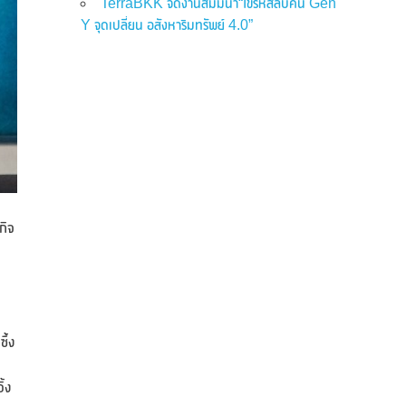
TerraBKK จัดงานสัมมนา“ไขรหัสลับคน Gen
Y จุดเปลี่ยน อสังหาริมทรัพย์ 4.0”
กิจ
ึ้ง
้ง