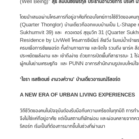
(Well Being)”
สุธี ลิมปนชัยพรกุล ประธานอำนวยการ บริษัท น
โดยนำเสนอผ่านโครงการที่อยู่อาศัยที่ตอบโจทย์การใช้ชีวิตของคน
(Quarter Thonglor) บ้านเดี่ยวที่ออกแบบบ้านเป็น L-Shape ทำ
Sukhumvit 39) และ ควอเตอร์ สุขุมวิท 31 (Quarter Sukhum
Residence by LivWell โครงการซีเนียร์ ลีฟวิ่ง ริมแม่น้ำเจ้าพระยา
ครบเพื่อการซัพพอร์ต ทั้งด้านกายภาพ และจิตใจ รวมถึง พาร์ค ส
ประหยัดพลังงาน และ เข้าถึงง่าย ด้วยการเปิดพื้นที่สาธารณะ 1 ไร่
ผู้คนในย่านเศรษฐกิจ และ PUNN อาคารสำนักงานรูปแบบใหม่ใ
‘ไอรา เรสซิเดนซ์ งามวงศ์วาน’
บ้านเดี่ยวอารมณ์รีสอร์ต
A NEW ERA OF URBAN LIVING EXPERIENCES
วิถีชีวิตของคนในปัจจุบันต้องรับมือกับความเครียดในทุกมิติ การท
จึงไม่ใช่แค่ที่อยู่อาศัย แต่เป็นสถานที่พักผ่อน และผ่อนคลายจ
รีสอร์ท เริ่มเป็นที่ต้องการมากขึ้นในช่วงที่ผ่านมา