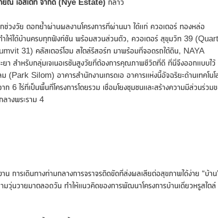
ายณ์ เอสเตท จำกัด (
Nye Estate)
กล่าว
ทุกช่วงวัย ตอกย้ำผ่านผลงานโครงการที่ผ่านมา ได้แก่ ควอเตอร์ ทองหล่อ
ให้ได้บ้านครบทุกฟังก์ชัน พร้อมสวนส่วนตัว, ควอเตอร์ สุขุมวิท 39 (Quar
vit 31) คลัสเตอร์โฮม สไตล์รีสอร์ท มาพร้อมที่จอดรถใต้ดิน, NAYA
 สำหรับกลุ่มเจเนอเรชันสูงวัยที่ต้องการคุณภาพชีวิตที่ดี ที่นี่จึงออกแบบไว้
ีลม (Park Silom) อาคารสำนักงานเกรดเอ อาคารแห่งนี้อัจฉริยะด้านเทคโนโล
จาก 6 ไร่ที่เป็นพื้นที่โครงการโดยรวม เชื่อมโยงชุมชนและสร้างความมีส่วนร่วม
จกลางพระราม 4
ำงาน การเดินทางท่ามกลางการจราจรติดขัดที่ส่งผลเสียต่อสุขภาพได้ง่าย “บ้าน
ากความวุ่นวายมาตลอดวัน ทำให้แนวคิดของการพัฒนาโครงการบ้านเดี่ยวหรูสไตล์