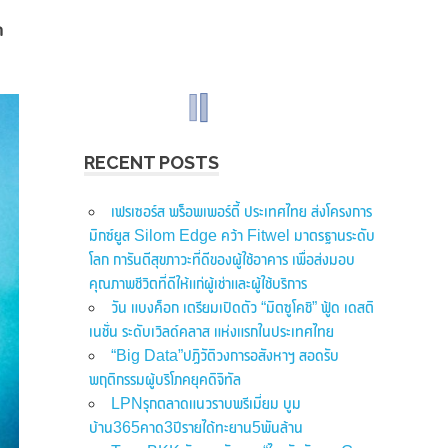
ก
RECENT POSTS
เฟรเซอร์ส พร็อพเพอร์ตี้ ประเทศไทย ส่งโครงการ
มิกซ์ยูส Silom Edge คว้า Fitwel มาตรฐานระดับ
โลก การันตีสุขภาวะที่ดีของผู้ใช้อาคาร เพื่อส่งมอบ
คุณภาพชีวิตที่ดีให้แก่ผู้เช่าและผู้ใช้บริการ
วัน แบงค็อก เตรียมเปิดตัว “มิตซูโคชิ” ฟู้ด เดสติ
เนชั่น ระดับเวิลด์คลาส แห่งแรกในประเทศไทย
“Big Data”ปฏิวัติวงการอสังหาฯ สอดรับ
พฤติกรรมผู้บริโภคยุคดิจิทัล
LPNรุกตลาดแนวราบพรีเมี่ยม บูม
บ้าน365คาด3ปีรายได้ทะยาน5พันล้าน