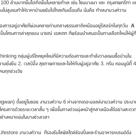
00 ล้านบาทขึ้นไปเกิดขึ้นในหลายทำเล เช่น โซนบางนา และ กรุงเทพกรีฑา แต
นไม่สูงจนทำให้ราคาบ้านขยับไปไกลเกินเอื้อมถึง นั่นคือ ทำเลงามวงศ์วาน
่ของการอยู่อาศัยที่ผ่อนคลายท่ามกลางธรรมชาติเหมือนอยู่รีสอร์ทในทุกวัน
A
เป็นโครงการล่าสุดของ นายณ์ เอสเตท ที่พร้อมนำเสนอเป็นทางเลือกใหม่ให้ผู้ที
king กลุ่มผู้บริโภคยุคใหม่ที่มีความต้องการและกำลังวางแผนซื้อบ้านใน
ั่งยืน 2. เวลบีอิ้ง สุขภาพกายและใจให้กับผู้อยู่อาศัย 3. กรีน คอมมูนิตี้ 4
คนทุกช่วงวัย
wan) ตั้งอยู่ในซอย งามวงศ์วาน 6 ห่างจากเดอะมอลล์งามวงศ์วาน ประม
รงการด้วยระยะเวลาสั้น ๆ เพื่อขึ้นทางด่วนมุ่งหน้าสู่กลางเมืองได้อย่างสะดว
นข้างหนาแน่นในบางช่วงเวลา
estore งามวงศ์วาน ที่รองรับไลฟ์สไตล์​ช้อปปิ้งและร้านอาหารแบรนด์ดัง