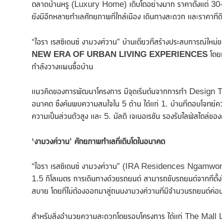
ตลาดบ้านหรู (Luxury Home) เติบโตอย่างมาก ราคาตั้งแต่ 30-1
ยังมีอีกหลายทำเลศักยภาพที่ใกล้เมือง เดินทางสะดวก และราคาที่ดิ
“ไอรา เรสซิเดนซ์ งามวงศ์วาน” บ้านเดี่ยวที่สร้างประสบการณ์ใหม
NEW ERA OF URBAN LIVING EXPERIENCES
โดย
กำลังวางแผนซื้อบ้าน
แนวคิดของการพัฒนาโครงการ มีจุดเริ่มต้นจากการทำ Design Thin
อนาคต ซึ่งค้นพบความสนใจใน 5 ด้าน ได้แก่ 1. บ้านที่ตอบโจทย์ความย
ความเป็นส่วนตัวสูง และ 5. มัลติ เจเนอเรชัน รองรับไลฟ์สไตล์ของ
‘งามวงศ์วาน’ ศักยภาพทำเลที่เติบโตในอนาคต
“ไอรา เรสซิเดนซ์ งามวงศ์วาน” (IRA Residences Ngamwong
1.5 กิโลเมตร การเดินทางด้วยรถยนต์ สามารถขับรถยนต์จากที่ตั้งโค
สบาย โดยที่ไม่ต้องออกมาสู่ถนนงามวงศ์วานที่มีจำนวนรถยนต์ค่อ
สำหรับสิ่งอำนวยความสะดวกโดยรอบโครงการ ได้แก่ The Mall Lif