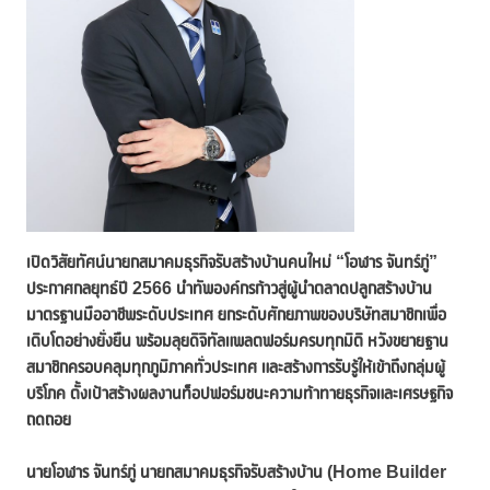
เปิดวิสัยทัศน์นายกสมาคมธุรกิจรับสร้างบ้านคนใหม่ “โอฬาร จันทร์ภู่”
ประกาศกลยุทธ์ปี
2566 นำทัพองค์กรก้าวสู่ผู้นำตลาดปลูกสร้างบ้าน
มาตรฐานมืออาชีพระดับประเทศ ยกระดับศักยภาพของบริษัทสมาชิกเพื่อ
เติบโตอย่างยั่งยืน พร้อมลุยดิจิทัลแพลตฟอร์มครบทุกมิติ หวังขยายฐาน
สมาชิกครอบคลุมทุกภูมิภาคทั่วประเทศ และสร้างการรับรู้ให้เข้าถึงกลุ่มผู้
บริโภค ตั้งเป้าสร้างผลงานท็อปฟอร์มชนะความท้าทายธุรกิจและเศรษฐกิจ
ถดถอย
นายโอฬาร จันทร์ภู่ นายก
สมาคมธุรกิจรับสร้างบ้าน (
Home Builder