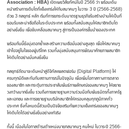
Association : HBA)
เปิดเผยวิสัยทัศน์ในปี 2566 ว่า พร้อมเดิน
หน้าสร้างการเติบโตที่แข็งแกร่งให้กับสมาคมฯ ในวาระ 3 ปี (2566-2568)
ด้วย 3 กลยุทธ์ หลัก เริ่มที่การยกระดับมาตรฐานธุรกิจรับสร้างบ้านให้เป็นที่
ยอมรับและน่าเชื่อถือในระดับประเทศ พร้อมทั้งสนับสนุนให้สมาชิกเติบโต
อย่างยั่งยืน เพื่อขับเคลื่อนสมาคมฯ สู่การเป็นองค์กรชั้นนำของประเทศ
พร้อมกันนี้ยังมุ่งตอกย้ำและสร้างความเชื่อมั่นอย่างสูงสุด เพื่อให้สมาคมฯ
เข้าไปอยู่ในใจของผู้บริโภค รวมทั้งมุ่งสนับสนุนการพัฒนาศักยภาพสมาชิก
ให้เติบโตอย่างมั่นคงยั่งยืน
กลยุทธ์ถัดมาจะเดินหน้าสู่ดิจิทัลแพลตฟอร์ม (Digital Platform) ให้
ครบทุกมิติและทันกับสถานการณ์ในปัจจุบัน เพื่อเพิ่มโอกาสทางการตลาด
ของสมาชิก และกระตุ้นการประชาสัมพันธ์ภาพลักษณ์ของสมาคมฯ ให้ขยาย
วงกว้างมากยิ่งขึ้น รวมถึงการขยายฐานความร่วมมือกับพันธมิตรทั้งภาครัฐ
และเอกชน และการขยายฐานบริษัทสมาชิกให้ครอบคลุมทุกภูมิภาคทั่ว
ประเทศ ซึ่งทั้งหมดนี้ล้วนเป็นปัจจัยเสริมทัพความแข็งแกร่งของสมาคมฯ
ให้เติบโตได้อย่างยั่งยืนอย่างแท้จริง
ทั้งนี้ เนื่องในโอกาสดำรงตำแหน่งนายกสมาคมฯ คนใหม่ ในวาระปี 2566-