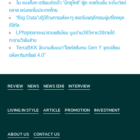
วัน แบงค็อก เตรียมเปิดตัว “มิตซูโคชิ” ฟู้ด เดสติเนชั่น ระดับเวิลด์
คลาส แห่งแรกในประเทศไทย
“Big Data”ปฏิวัติวงการอสังหาฯ สอดรับพฤติกรรมผู้บริโภคยุค
ดิจิทัล
LPNรุกตลาดแนวราบพรีเมี่ยม บูมบ้าน365คาด3ปีรายได้
ทะยาน5พันล้าน
TerraBKK จัดงานสัมมนา“ไขรหัสลับคน Gen Y จุดเปลี่ยน
อสังหาริมทรัพย์ 4.0”
REVIEW
NEWS
NEWS (EN)
INTERVIEW
LIVING IN STYLE
ARTICLE
PROMOTION
INVESTMENT
ABOUT US
CONTACT US