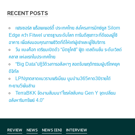
RECENT POSTS
เฟรเซอร์ส พร็อพเพอร์ตี้ ประเทศไทย ส่งโครงการมิกซ์ยูส Silom
Edge คว้า Fitwel มาตรฐานระดับโลก การันตีสุขภาวะที่ดีของผู้ใช้
อาคาร เพื่อส่งมอบคุณภาพชีวิตที่ดีให้แก่ผู้เช่าและผู้ใช้บริการ
วัน แบงค็อก เตรียมเปิดตัว “มิตซูโคชิ” ฟู้ด เดสติเนชั่น ระดับเวิลด์
คลาส แห่งแรกในประเทศไทย
“Big Data”ปฏิวัติวงการอสังหาฯ สอดรับพฤติกรรมผู้บริโภคยุค
ดิจิทัล
LPNรุกตลาดแนวราบพรีเมี่ยม บูมบ้าน365คาด3ปีรายได้
ทะยาน5พันล้าน
TerraBKK จัดงานสัมมนา“ไขรหัสลับคน Gen Y จุดเปลี่ยน
อสังหาริมทรัพย์ 4.0”
REVIEW
NEWS
NEWS (EN)
INTERVIEW