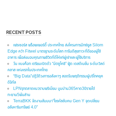
RECENT POSTS
เฟรเซอร์ส พร็อพเพอร์ตี้ ประเทศไทย ส่งโครงการมิกซ์ยูส Silom
Edge คว้า Fitwel มาตรฐานระดับโลก การันตีสุขภาวะที่ดีของผู้ใช้
อาคาร เพื่อส่งมอบคุณภาพชีวิตที่ดีให้แก่ผู้เช่าและผู้ใช้บริการ
วัน แบงค็อก เตรียมเปิดตัว “มิตซูโคชิ” ฟู้ด เดสติเนชั่น ระดับเวิลด์
คลาส แห่งแรกในประเทศไทย
“Big Data”ปฏิวัติวงการอสังหาฯ สอดรับพฤติกรรมผู้บริโภคยุค
ดิจิทัล
LPNรุกตลาดแนวราบพรีเมี่ยม บูมบ้าน365คาด3ปีรายได้
ทะยาน5พันล้าน
TerraBKK จัดงานสัมมนา“ไขรหัสลับคน Gen Y จุดเปลี่ยน
อสังหาริมทรัพย์ 4.0”