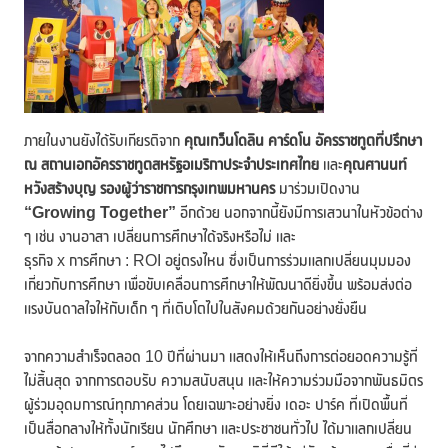
ภายในงานยังได้รับเกียรติจาก
คุณเกว็นโดลิน คาร์ดโน อัครราชทูตที่ปรึกษา
ณ สถานเอกอัครราชทูตสหรัฐอเมริกาประจำประเทศไทย
และ
คุณศานนท์
หวังสร้างบุญ รองผู้ว่าราชการกรุงเทพมหานคร
มาร่วมเปิดงาน
“Growing Together”
อีกด้วย นอกจากนี้ยังมีการเสวนาในหัวข้อต่าง
ๆ เช่น งานอาสา เปลี่ยนการศึกษาได้จริงหรือไม่ และ
ธุรกิจ x การศึกษา : ROI อยู่ตรงไหน ซึ่งเป็นการร่วมแลกเปลี่ยนมุมมอง
เกี่ยวกับการศึกษา เพื่อขับเคลื่อนการศึกษาให้พัฒนาดียิ่งขึ้น พร้อมส่งต่อ
แรงบันดาลใจให้กับเด็ก ๆ ที่เติบโตไปในสังคมด้วยกันอย่างยั่งยืน
จากความสำเร็จตลอด 10 ปีที่ผ่านมา แสดงให้เห็นถึงการต่อยอดความรู้ที่
ไม่สิ้นสุด จากการตอบรับ ความสนับสนุน และให้ความร่วมมือจากพันธมิตร
ผู้ร่วมอุดมการณ์ทุกภาคส่วน โดยเฉพาะอย่างยิ่ง เดอะ ปาร์ค ที่เปิดพื้นที่
เป็นสื่อกลางให้ทั้งนักเรียน นักศึกษา และประชาชนทั่วไป ได้มาแลกเปลี่ยน