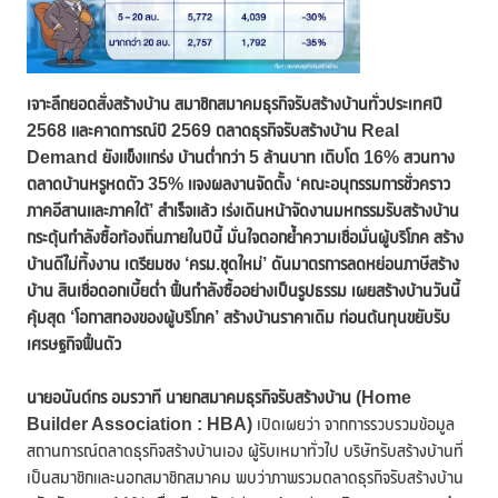
เจาะลึกยอดสั่งสร้างบ้าน สมาชิกสมาคมธุรกิจรับสร้างบ้านทั่วประเทศปี
2568 และคาดการณ์ปี 2569
ตลาดธุรกิจรับสร้างบ้าน
Real
Demand ยังแข็งแกร่ง บ้านต่ำกว่า 5 ล้านบาท เติบโต 16% สวนทาง
ตลาดบ้านหรูหดตัว
35%
แจงผลงานจัดตั้ง
‘คณะอนุกรรมการชั่วคราว
ภาคอีสานและภาคใต้’ สำเร็จแล้ว เร่งเดินหน้าจัดงานมหกรรมรับสร้างบ้าน
กระตุ้นกำลังซื้อท้องถิ่นภายในปีนี้ มั่นใจตอกย้ำความเชื่อมั่นผู้บริโภค สร้าง
บ้านดีไม่ทิ้งงาน เตรียมชง ‘ครม.ชุดใหม่’ ดันมาตรการลดหย่อนภาษีสร้าง
บ้าน สินเชื่อดอกเบี้ยต่ำ ฟื้นกำลังซื้ออย่างเป็นรูปธรรม เผยสร้างบ้านวันนี้
คุ้มสุด ‘โอกาสทองของผู้บริโภค’ สร้างบ้านราคาเดิม ก่อนต้นทุนขยับรับ
เศรษฐกิจฟื้นตัว
นายอนันต์กร อมรวาที
นายกสมาคมธุรกิจรับสร้างบ้าน (
Home
Builder Association : HBA)
เปิดเผยว่า จากการรวบรวมข้อมูล
สถานการณ์ตลาดธุรกิจสร้างบ้านเอง ผู้รับเหมาทั่วไป บริษัทรับสร้างบ้านที่
เป็นสมาชิกและนอกสมาชิกสมาคม พบว่าภาพรวมตลาดธุรกิจรับสร้างบ้าน