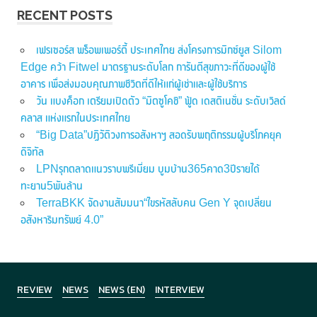
RECENT POSTS
เฟรเซอร์ส พร็อพเพอร์ตี้ ประเทศไทย ส่งโครงการมิกซ์ยูส Silom
Edge คว้า Fitwel มาตรฐานระดับโลก การันตีสุขภาวะที่ดีของผู้ใช้
อาคาร เพื่อส่งมอบคุณภาพชีวิตที่ดีให้แก่ผู้เช่าและผู้ใช้บริการ
วัน แบงค็อก เตรียมเปิดตัว “มิตซูโคชิ” ฟู้ด เดสติเนชั่น ระดับเวิลด์
คลาส แห่งแรกในประเทศไทย
“Big Data”ปฏิวัติวงการอสังหาฯ สอดรับพฤติกรรมผู้บริโภคยุค
ดิจิทัล
LPNรุกตลาดแนวราบพรีเมี่ยม บูมบ้าน365คาด3ปีรายได้
ทะยาน5พันล้าน
TerraBKK จัดงานสัมมนา“ไขรหัสลับคน Gen Y จุดเปลี่ยน
อสังหาริมทรัพย์ 4.0”
REVIEW
NEWS
NEWS (EN)
INTERVIEW