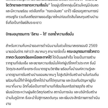
จิตวิทยาและการขาดความเชื่อมั่น”
โดยผู้บริโภคกลุ่มนี้ส่วนใหญ่มีเงินสด
และมีความพร้อม แต่เลือกที่จะ “กอดเงินสด” เอาไว้ เพื่อรอดูสถานการณ์
เศรษฐกิจ รวมถึงเสถียรภาพของรัฐบาลใหม่ก่อนตัดสินใจลงทุนสร้างบ้าน
ซึ่งถือเป็นทรัพย์สินระยะยาว
ปักธงอนุกรรมการ
‘
อีสาน – ใต้
’
ตอกย้ำความเชื่อมั่น
สำหรับความคืบหน้าของการดำเนินงานในช่วงไตรมาสแรกของปี 2569
นายอนันต์กร กล่าวว่า สมาคมฯ สามารถจัดตั้ง
คณะอนุกรรมการชั่วคราว
ภาคตะวันออกเฉียงเหนือและภาคใต้
ได้เป็นผลสำเร็จ โดยเป็นการสร้าง
รากฐานที่เข้มแข็ง และขยายความเชื่อมั่นให้แก่ผู้บริโภคทั่วประเทศ ซึ่งมี
วัตถุประสงค์ที่จะยกระดับมาตรฐานวิชาชีพ พร้อมทั้งนำองค์ความรู้และ
มาตรฐานการรับสร้างบ้านของสมาคมฯ ไปสู่บริษัทรับสร้างบ้านในท้องถิ่น
พร้อมกันนี้ก็ทำให้ผู้บริโภคได้บ้านที่ได้คุณภาพ และป้องกันปัญหาผู้รับ
เหมาทิ้งงาน อีกทั้งยังเป็นการทำงานที่เชื่อมโยงเครือข่ายธุรกิจ สร้าง
พันธมิตรระหว่างผู้ผลิตวัสดุก่อสร้าง สถาบันการเงิน และบริษัทรับสร้าง
บ้านในภูมิภาค ซึ่งจะนำไปสู่การลดต้นทุน และเพิ่มประสิทธิภาพการดำเนิน
งาน