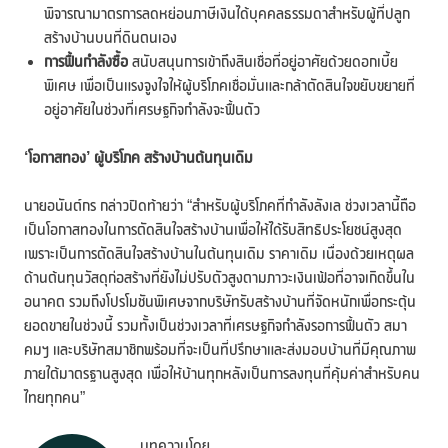
พิจารณามาตรการลดหย่อนภาษีเงินได้บุคคลธรรมดาสำหรับผู้ที่ปลูก
สร้างบ้านบนที่ดินตนเอง
การฟื้นกำลังซื้อ
สนับสนุนการเข้าถึงสินเชื่อที่อยู่อาศัยด้วยดอกเบี้ย
พิเศษ เพื่อเป็นแรงจูงใจให้ผู้บริโภคเชื่อมั่นและกล้าตัดสินใจขยับขยายที่
อยู่อาศัยในช่วงที่เศรษฐกิจกำลังจะฟื้นตัว
‘โอกาสทอง’ ผู้บริโภค สร้างบ้านต้นทุนเดิม
นายอนันต์กร กล่าวปิดท้ายว่า “สำหรับผู้บริโภคที่กำลังลังเล ช่วงเวลานี้ถือ
เป็นโอกาสทองในการตัดสินใจสร้างบ้านเพื่อให้ได้รับสิทธิประโยชน์สูงสุด
เพราะเป็นการตัดสินใจสร้างบ้านในต้นทุนเดิม ราคาเดิม เนื่องด้วยเหตุผล
ด้านต้นทุนวัสดุก่อสร้างที่ยังไม่ปรับตัวสูงตามภาวะเงินเฟ้อที่อาจเกิดขึ้นใน
อนาคต รวมถึงโปรโมชันพิเศษจากบริษัทรับสร้างบ้านที่จัดหนักเพื่อกระตุ้น
ยอดขายในช่วงนี้ รวมทั้งเป็นช่วงเวลาที่เศรษฐกิจกำลังรอการฟื้นตัว สมา
คมฯ และบริษัทสมาชิกพร้อมที่จะเป็นที่ปรึกษาและส่งมอบบ้านที่มีคุณภาพ
ภายใต้มาตรฐานสูงสุด เพื่อให้บ้านทุกหลังเป็นการลงทุนที่คุ้มค่าสำหรับคน
ไทยทุกคน”
บทความโดย