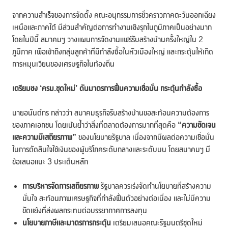
จากความสำเร็จของการจัดตั้ง คณะอนุกรรมการชั่วคราวภาคตะวันออกเฉียง
เหนือและภาคใต้ มีส่วนสำคัญต่อการทำงานเชิงรุกในภูมิภาคเป็นอย่างมาก
โดยในปีนี้ สมาคมฯ วางแผนการจัดงานแฟร์รับสร้างบ้านครั้งใหญ่ใน 2
ภูมิภาค เพื่อเข้าถึงกลุ่มลูกค้าที่มีกำลังซื้อในหัวเมืองใหญ่ และกระตุ้นให้เกิด
การหมุนเวียนของเศรษฐกิจในท้องถิ่น
เตรียมชง
‘
ครม
.
ชุดใหม่
’
ดันมาตรการฟื้นความเชื่อมั่น กระตุ้นกำลังซื้อ
นายอนันต์กร กล่าวว่า สมาคมธุรกิจรับสร้างบ้านขอสะท้อนความต้องการ
ของภาคเอกชน โดยเน้นย้ำว่าสิ่งที่ตลาดต้องการมากที่สุดคือ
“ความชัดเจน
และความมีเสถียรภาพ”
ของนโยบายรัฐบาล เนื่องจากมีผลต่อความเชื่อมั่น
ในการตัดสินใจใช้เงินของผู้บริโภคระดับกลางและระดับบน โดยสมาคมฯ มี
ข้อเสนอแนะ 3 ประเด็นหลัก
การบริหารจัดการเสถียรภาพ
รัฐบาลควรเร่งจัดทำนโยบายที่สร้างความ
มั่นใจ สะท้อนภาพเศรษฐกิจที่กำลังฟื้นตัวอย่างต่อเนื่อง และไม่มีความ
ขัดแย้งที่ส่งผลกระทบต่อบรรยากาศการลงทุน
นโยบายภาษีและมาตรการกระตุ้น
เตรียมเสนอคณะรัฐมนตรีชุดใหม่