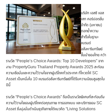
บริษัท เอสซี แอส
เสท คอร์ปอเรชั่น
จำกัด (มหาชน)
ตอกย้ำความ
สำเร็จในฐานะ
แบรนด์
อสังหาริมทรัพย์
ชั้นนำของไทย คว้า
รางวัล “People’s Choice Awards: Top 10 Developers” จาก
งาน PropertyGuru Thailand Property Awards 2025 สะท้อน
ความเชื่อมั่นและความไว้วางใจจากผู้บริโภคทั่วประเทศ ที่โหวตให้ SC
Asset เป็นหนึ่งใน 10 แบรนด์อสังหาริมทรัพย์ที่ได้รับความนิยมสูงสุดใน
ปีนี้
รางวัล “People’s Choice Awards” ถือเป็นรางวัลพิเศษที่สะท้อนถึง
ความไว้วางใจของผู้บริโภคต่อคุณภาพ การออกแบบ และบริการของ SC
Asset ซึ่งมุ่งมั่นดำเนินธุรกิจภายใต้แนวคิด “Living Solutions