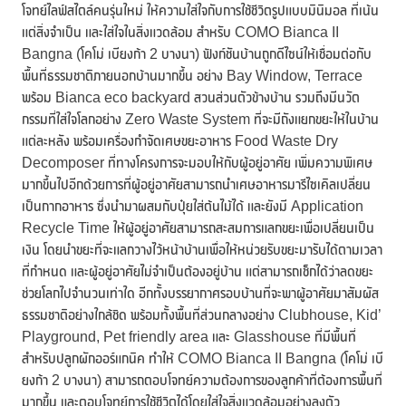
โจทย์ไลฟ์สไตล์คนรุ่นใหม่ ให้ความใส่ใจกับการใช้ชีวิตรูปแบบมินิมอล ที่เน้น
แต่สิ่งจำเป็น และใส่ใจในสิ่งแวดล้อม สำหรับ COMO Bianca II
Bangna (โคโม่ เบียงก้า 2 บางนา) ฟังก์ชันบ้านถูกดีไซน์ให้เชื่อมต่อกับ
พื้นที่ธรรมชาติภายนอกบ้านมากขึ้น อย่าง Bay Window, Terrace
พร้อม Bianca eco backyard สวนส่วนตัวข้างบ้าน รวมถึงมีนวัต
กรรมที่ใส่ใจโลกอย่าง Zero Waste System ที่จะมีถังแยกขยะให้ในบ้าน
แต่ละหลัง พร้อมเครื่องกำจัดเศษขยะอาหาร Food Waste Dry
Decomposer ที่ทางโครงการจะมอบให้กับผู้อยู่อาศัย เพิ่มความพิเศษ
มากขึ้นไปอีกด้วยการที่ผู้อยู่อาศัยสามารถนำเศษอาหารมารีไซเคิลเปลี่ยน
เป็นกากอาหาร ซึ่งนำมาผสมกับปุ๋ยใส่ต้นไม้ได้ และยังมี Application
Recycle Time ให้ผู้อยู่อาศัยสามารถสะสมการแลกขยะเพื่อเปลี่ยนเป็น
เงิน โดยนำขยะที่จะแลกวางไว้หน้าบ้านเพื่อให้หน่วยรับขยะมารับได้ตามเวลา
ที่กำหนด และผู้อยู่อาศัยไม่จำเป็นต้องอยู่บ้าน แต่สามารถเช็กได้ว่าลดขยะ
ช่วยโลกไปจำนวนเท่าใด อีกทั้งบรรยากาศรอบบ้านที่จะพาผู้อาศัยมาสัมผัส
ธรรมชาติอย่างใกล้ชิด พร้อมทั้งพื้นที่ส่วนกลางอย่าง Clubhouse, Kid’
Playground, Pet friendly area และ Glasshouse ที่มีพื้นที่
สำหรับปลูกผักออร์แกนิค ทำให้ COMO Bianca II Bangna (โคโม่ เบี
ยงก้า 2 บางนา) สามารถตอบโจทย์ความต้องการของลูกค้าที่ต้องการพื้นที่
มากขึ้น และตอบโจทย์การใช้ชีวิตได้โดยใส่ใจสิ่งแวดล้อมอย่างลงตัว