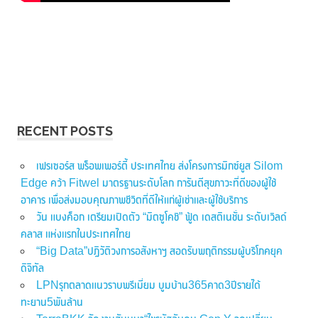
RECENT POSTS
เฟรเซอร์ส พร็อพเพอร์ตี้ ประเทศไทย ส่งโครงการมิกซ์ยูส Silom
Edge คว้า Fitwel มาตรฐานระดับโลก การันตีสุขภาวะที่ดีของผู้ใช้
อาคาร เพื่อส่งมอบคุณภาพชีวิตที่ดีให้แก่ผู้เช่าและผู้ใช้บริการ
วัน แบงค็อก เตรียมเปิดตัว “มิตซูโคชิ” ฟู้ด เดสติเนชั่น ระดับเวิลด์
คลาส แห่งแรกในประเทศไทย
“Big Data”ปฏิวัติวงการอสังหาฯ สอดรับพฤติกรรมผู้บริโภคยุค
ดิจิทัล
LPNรุกตลาดแนวราบพรีเมี่ยม บูมบ้าน365คาด3ปีรายได้
ทะยาน5พันล้าน