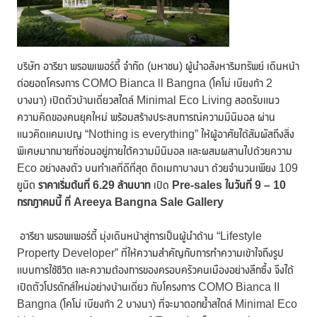
บริษัท อารียา พรอพเพอร์ตี้ จำกัด (มหาชน) ผู้นำอสังหาริมทรัพย์ เดินหน้า
ต่อยอดโครงการ COMO Bianca ll Bangna (โคโม่ เบียงก้า 2
บางนา) เปิดตัวบ้านเดี่ยวสไตล์ Minimal Eco Living สอดรับแนว
ความคิดของคนยุคใหม่ พร้อมสร้างประสบการณ์ความมินิมอล ผ่าน
แนวคิดแคมเปญ “Nothing is everything” ให้ผู้อาศัยได้สัมผัสถึงสิ่ง
พิเศษมากมายที่ซ่อนอยู่ภายใต้ความมินิมอล และผสมผสานไปด้วยความ
Eco อย่างลงตัว บนทำเลที่ดีที่สุด ติดเมกาบางนา ด้วยจำนวนเพียง 109
ยูนิต
ราคาเริ่มต้นที่
6.29 ล้านบาท
เปิด
Pre-sales ในวันที่ 9 – 10
กรกฎาคมนี้ ที่ Areeya Bangna Sale Gallery
อารียา พรอพเพอร์ตี้ มุ่งเดินหน้าสู่การเป็นผู้นำด้าน “Lifestyle
Property Developer” ที่ให้ความสำคัญกับการทำความเข้าใจถึงรูป
แบบการใช้ชีวิต และความต้องการของครอบครัวคนเมืองอย่างลึกซึ้ง จึงได้
เปิดตัวโปรดักส์ใหม่อย่างบ้านเดี่ยว กับโครงการ COMO Bianca II
Bangna (โคโม่ เบียงก้า 2 บางนา) ที่จะมาตอกย้ำสไตล์ Minimal Eco