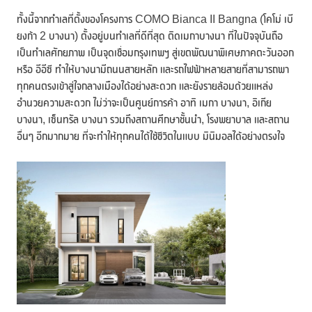
ทั้งนี้จากทำเลที่ตั้งของโครงการ COMO Bianca II Bangna (โคโม่ เบี
ยงก้า 2 บางนา) ตั้งอยู่บนทำเลที่ดีที่สุด ติดเมกาบางนา ที่ในปัจจุบันถือ
เป็นทำเลศักยภาพ เป็นจุดเชื่อมกรุงเทพฯ สู่เขตพัฒนาพิเศษภาคตะวันออก
หรือ อีอีซี ทำให้บางนามีถนนสายหลัก และรถไฟฟ้าหลายสายที่สามารถพา
ทุกคนตรงเข้าสู่ใจกลางเมืองได้อย่างสะดวก และยังรายล้อมด้วยแหล่ง
อำนวยความสะดวก ไม่ว่าจะเป็นศูนย์การค้า อาทิ เมกา บางนา, อิเกีย
บางนา, เซ็นทรัล บางนา รวมถึงสถานศึกษาชั้นนำ, โรงพยาบาล และสถาน
อื่นๆ อีกมากมาย ที่จะทำให้ทุกคนได้ใช้ชีวิตในแบบ มินิมอลได้อย่างตรงใจ