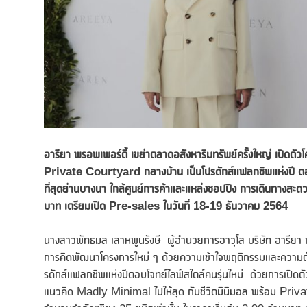
อารียา พรอพเพอร์ตี้ เขย่าตลาดอสังหาริมทรัพย์ครั้งใหญ่ เปิดตั
Private Courtyard กลางบ้าน เป็นโปรดักส์แฟลกชิพแห่งปี ตอบโจทย
ที่สุดย่านบางนา ใกล้ศูนย์การค้าและแหล่งชอปปิง การเดินทางสะด
บาท เตรียมเปิด Pre-sales ในวันที่ 18-19 ธันวาคม 2564
นางสาวพัทธมล เลาหพูนรังษี ผู้อำนวยการอาวุโส บริษัท อารียา พ
การคิดพัฒนาโครงการใหม่ ๆ ด้วยความเข้าใจพฤติกรรมและความต้อ
รดักส์แฟลกชิพแห่งปีตอบโจทย์ไลฟ์สไตล์คนรุ่นใหม่ ด้วยการเ
แนวคิด Madly Minimal ไปให้สุด กับชีวิตมินิมอล พร้อม Priv