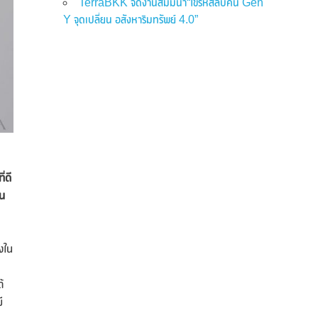
TerraBKK จัดงานสัมมนา“ไขรหัสลับคน Gen
Y จุดเปลี่ยน อสังหาริมทรัพย์ 4.0”
่ดี
าน
งใน
้
ี