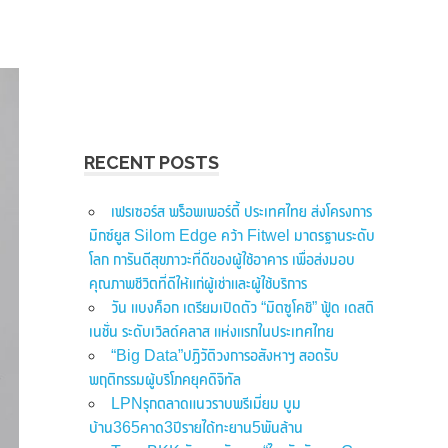
RECENT POSTS
เฟรเซอร์ส พร็อพเพอร์ตี้ ประเทศไทย ส่งโครงการ
มิกซ์ยูส Silom Edge คว้า Fitwel มาตรฐานระดับ
โลก การันตีสุขภาวะที่ดีของผู้ใช้อาคาร เพื่อส่งมอบ
คุณภาพชีวิตที่ดีให้แก่ผู้เช่าและผู้ใช้บริการ
วัน แบงค็อก เตรียมเปิดตัว “มิตซูโคชิ” ฟู้ด เดสติ
เนชั่น ระดับเวิลด์คลาส แห่งแรกในประเทศไทย
“Big Data”ปฏิวัติวงการอสังหาฯ สอดรับ
พฤติกรรมผู้บริโภคยุคดิจิทัล
LPNรุกตลาดแนวราบพรีเมี่ยม บูม
บ้าน365คาด3ปีรายได้ทะยาน5พันล้าน