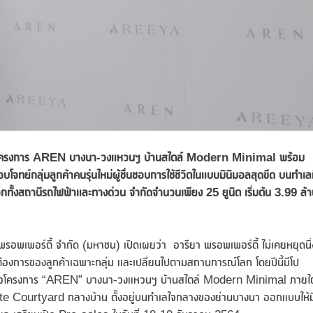
วโครงการ
AREN บางนา-วงแหวนฯ บ้านสไตล์ Modern Minimal พร้อม
์กลุ่มลูกค้าคนรุ่นใหม่ผู้ชื่นชอบการใช้ชีวิตในแบบมินิมอลสุดขีด บนทำเลที
วกทั้งสถานีรถไฟฟ้าและทางด่วน จำกัดจำนวนเพียง 25 ยูนิต เริ่มต้น 3.99 ล้
รอพเพอร์ตี้ จำกัด (มหาชน) เปิดเผยว่า อารียา พรอพเพอร์ตี้ ไม่เคยหยุดนิ่
งการของลูกค้าเฉพาะกลุ่ม และเปลี่ยนไปตามสถานการณ์โลก โดยปีนี้มีโป
ปิดตัวโครงการ “AREN” บางนา-วงแหวนฯ บ้านสไตล์ Modern Minimal ภายใต
ate Courtyard กลางบ้าน ตั้งอยู่บนทำเลใจกลางของย่านบางนา ออกแบบให้ม