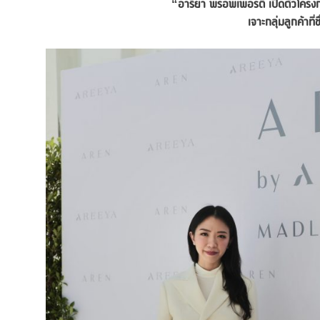
“อารียา พรอพเพอร์ตี้ เปิดตัวโครง
เจาะกลุ่มลูกค้าท