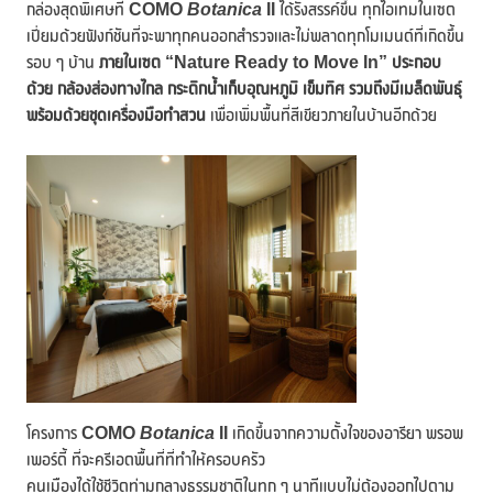
กล่องสุดพิเศษที่
COMO
Botanica
II
ได้รังสรรค์ขึ้น ทุกไอเทมในเซต
เปี่ยมด้วยฟังก์ชันที่จะพาทุกคนออกสำรวจและไม่พลาดทุกโมเมนต์ที่เกิดขึ้น
รอบ ๆ บ้าน
ภายในเซต
“Nature Ready to Move In” ประกอบ
ด้วย
กล้องส่องทางไกล กระติกน้ำเก็บอุณหภูมิ เข็มทิศ รวมถึงมีเมล็ดพันธุ์
พร้อมด้วยชุดเครื่องมือทำสวน
เพื่อเพิ่มพื้นที่สีเขียวภายในบ้านอีกด้วย
โครงการ
COMO
Botanica
II
เกิดขึ้นจากความตั้งใจของอารียา พรอพ
เพอร์ตี้ ที่จะครีเอตพื้นที่ที่ทำให้ครอบครัว
คนเมืองได้ใช้ชีวิตท่ามกลางธรรมชาติในทุก ๆ นาทีแบบไม่ต้องออกไปตาม