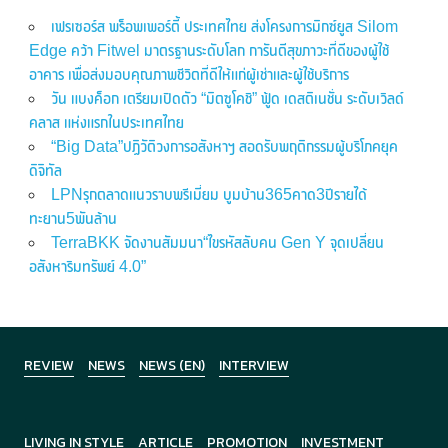
เฟรเซอร์ส พร็อพเพอร์ตี้ ประเทศไทย ส่งโครงการมิกซ์ยูส Silom
Edge คว้า Fitwel มาตรฐานระดับโลก การันตีสุขภาวะที่ดีของผู้ใช้
อาคาร เพื่อส่งมอบคุณภาพชีวิตที่ดีให้แก่ผู้เช่าและผู้ใช้บริการ
วัน แบงค็อก เตรียมเปิดตัว “มิตซูโคชิ” ฟู้ด เดสติเนชั่น ระดับเวิลด์
คลาส แห่งแรกในประเทศไทย
“Big Data”ปฏิวัติวงการอสังหาฯ สอดรับพฤติกรรมผู้บริโภคยุค
ดิจิทัล
LPNรุกตลาดแนวราบพรีเมี่ยม บูมบ้าน365คาด3ปีรายได้
ทะยาน5พันล้าน
TerraBKK จัดงานสัมมนา“ไขรหัสลับคน Gen Y จุดเปลี่ยน
อสังหาริมทรัพย์ 4.0”
REVIEW
NEWS
NEWS (EN)
INTERVIEW
LIVING IN STYLE
ARTICLE
PROMOTION
INVESTMENT