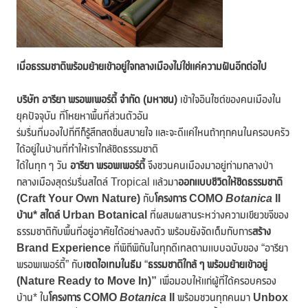
เมื่อธรรมชาติพร้อมย้ายเข้าอยู่ใจกลางเมืองไม่ใช่แค่ความฝันอีกต่อไป
บริษัท อารียา พรอพเพอร์ตี้ จำกัด (มหาชน)
เข้าใจอินไซต์ของคนเมืองใน
ยุคปัจจุบัน ที่โหยหาพื้นที่ส่วนตัวอัน
ร่มรื่นที่มองไปกี่ทีก็รู้สึกสดชื่นสบายใจ และจะดีแค่ไหนถ้าทุกคนในครอบครัว
ได้อยู่ในบ้านที่ทำให้เราใกล้ชิดธรรมชาติ
ได้ในทุก ๆ วัน
อารียา พรอพเพอร์ตี้
จึงชวนคนเมืองมาอยู่ท่ามกลางป่า
กลางเมืองสุดร่มรื่นสไตล์ Tropical แล้วมา
ออกแบบชีวิตให้ชิดธรรมชาติ
(Craft Your Own Nature)
กับ
โครงการ
COMO
Botanica
II
บ้าน* สไตล์ Urban Botanical
ที่ผสมผสานระหว่างความเขียวขจีของ
ธรรมชาติกับพื้นที่อยู่อาศัยได้อย่างลงตัว พร้อมยังจัดเต็มกับการ
สร้าง
Brand Experience
ที่พิถีพิถันในทุกดีเทลตามแบบฉบับของ “อารียา
พรอพเพอร์ตี้” กับ
เซตไอเทมในธีม
“
ธรรมชาติใกล้ ๆ พร้อมย้ายเข้าอยู่
(Nature Ready to Move In)”
เพื่อมอบให้แก่ผู้ที่ได้ครอบครอง
บ้าน* ใน
โครงการ
COMO
Botanica
II
พร้อมชวนทุกคนมา
Unbox