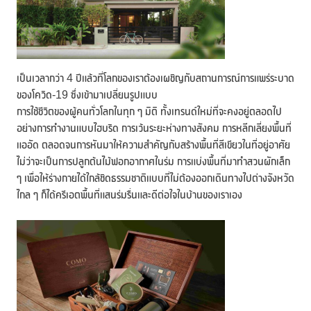
เป็นเวลากว่า 4 ปีแล้วที่โลกของเราต้องเผชิญกับสถานการณ์การแพร่ระบาด
ของโควิด-19 ซึ่งเข้ามาเปลี่ยนรูปแบบ
การใช้ชีวิตของผู้คนทั่วโลกในทุก ๆ มิติ ทั้งเทรนด์ใหม่ที่จะคงอยู่ตลอดไป
อย่างการทำงานแบบไฮบริด การเว้นระยะห่างทางสังคม การหลีกเลี่ยงพื้นที่
แออัด ตลอดจนการหันมาให้ความสำคัญกับสร้างพื้นที่สีเขียวในที่อยู่อาศัย
ไม่ว่าจะเป็นการปลูกต้นไม้ฟอกอากาศในร่ม การแบ่งพื้นที่มาทำสวนผักเล็ก
ๆ เพื่อให้ร่างกายได้ใกล้ชิดธรรมชาติแบบที่ไม่ต้องออกเดินทางไปต่างจังหวัด
ไกล ๆ ก็ได้ครีเอตพื้นที่แสนร่มรื่นและดีต่อใจในบ้านของเราเอง