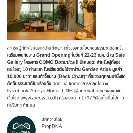
สำหรับผู้ที่กำลังมองหาบ้านที่จะพาหัวใจของคุณโอบกอดธรรมชาติอีกครั้ง
เตรียมพบกับงาน
Grand Opening ในวันที่ 22-23 ก.ค. นี้
ณ
Sale
Gallery โครงการ COMO
Botanica
II
พิเศษสุด
! สำหรับผู้ที่จอง
และโอนฯ 10 ท่านแรก รับฟรีเซตต้นไม้จากร้าน
Garden Atlas
มูลค่า
10
,
000 บาท
*
และ
เก้าอี้สนาม (
Deck Chair)* ที่จะชวนทุกคนมานั่งชิด
ติดกับธรรมชาติไปพร้อมกัน
ติดตามอัปเดตข่าวสารล่าสุดได้ทาง
Facebook: Areeya Home, LINE @areeyahome และเข้าชม
เว็บไซต์ www.areeya.co.th หรือสอบถาม 1797 *เงื่อนไขเป็นไปตาม
ที่บริษัทฯ กำหนด
บทความโดย
PropDNA