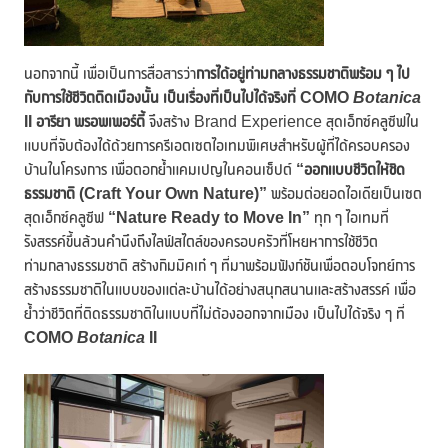
นอกจากนี้ เพื่อเป็นการสื่อสารว่า
การได้อยู่ท่ามกลางธรรมชาติพร้อม ๆ ไป
กับการใช้ชีวิตติดเมืองนั้น เป็นเรื่องที่เป็นไปได้จริงที่
COMO
Botanica
II
อารียา พรอพเพอร์ตี้
จึงสร้าง Brand Experience สุดเอ็กซ์คลูซีฟใน
แบบที่จับต้องได้ด้วยการครีเอตเซตไอเทมพิเศษสำหรับผู้ที่ได้ครอบครอง
บ้านในโครงการ เพื่อตอกย้ำแคมเปญในคอนเซ็ปต์
“ออกแบบชีวิตให้ชิด
ธรรมชาติ (Craft Your Own Nature)”
พร้อมต่อยอดไอเดียเป็นเซต
สุดเอ็กซ์คลูซีฟ
“Nature Ready to Move In”
ทุก ๆ ไอเทมที่
รังสรรค์ขึ้นล้วนคำนึงถึงไลฟ์สไตล์ของครอบครัวที่โหยหาการใช้ชีวิต
ท่ามกลางธรรมชาติ สร้างกิมมิคเก๋ ๆ ที่มาพร้อมฟังก์ชันเพื่อตอบโจทย์การ
สร้างธรรมชาติในแบบของแต่ละบ้านได้อย่างสนุกสนานและสร้างสรรค์ เพื่อ
ย้ำว่าชีวิตที่ติดธรรมชาติในแบบที่ไม่ต้องออกจากเมือง เป็นไปได้จริง ๆ ที่
COMO
Botanica
II