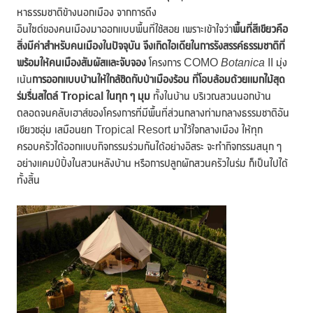
หาธรรมชาติข้างนอกเมือง จากการดึง
อินไซต์ของคนเมืองมาออกแบบพื้นที่ใช้สอย เพราะเข้าใจว่า
พื้นที่สีเขียวคือ
สิ่งมีค่าสำหรับคนเมืองในปัจจุบัน
จึงเกิดไอเดียในการรังสรรค์ธรรมชาติที่
พร้อมให้คนเมืองสัมผัสและจับจอง
โครงการ COMO
Botanica
II มุ่ง
เน้น
การออกแบบบ้านให้ใกล้ชิดกับป่าเมืองร้อน ที่โอบล้อมด้วยแมกไม้สุด
ร่มรื่นสไตล์
Tropical ในทุก ๆ มุม
ทั้งในบ้าน บริเวณสวนนอกบ้าน
ตลอดจนคลับเฮาส์ของโครงการที่มีพื้นที่ส่วนกลางท่ามกลางธรรมชาติอัน
เขียวชอุ่ม เสมือนยก Tropical Resort มาไว้ใจกลางเมือง ให้ทุก
ครอบครัวได้ออกแบบกิจกรรมร่วมกันได้อย่างอิสระ จะทำกิจกรรมสนุก ๆ
อย่างแคมป์ปิ้งในสวนหลังบ้าน หรือการปลูกผักสวนครัวในร่ม ก็เป็นไปได้
ทั้งสิ้น