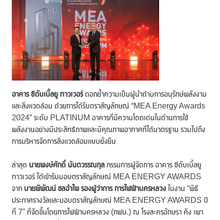
อาคาร ซีดับเบิ้ลยู ทาวเวอร์
ตอกย้ำความเป็นผู้นำด้านการอนุรักษ์พลังงาน
และสิ่งแวดล้อม ด้วยการได้รับตราสัญลักษณ์ “MEA Energy Awards
2024” ระดับ PLATINUM อาคารที่มีความโดดเด่นในด้านการใช้
พลังงานอย่างมีประสิทธิภาพและมีคุณภาพอากาศที่ได้มาตรฐาน รวมไปถึง
การบริหารจัดการสิ่งแวดล้อมแบบยั่งยืน
ล่าสุด
นายพงษ์ศักดิ์ นันตวรรณกุล
กรรมการผู้จัดการ อาคาร ซีดับเบิ้ลยู
ทาวเวอร์ ได้เข้ารับมอบตราสัญลักษณ์ MEA ENERGY AWARDS
จาก
นายพิพัฒน์ ชลอำไพ รองผู้ว่าการ การไฟฟ้านครหลวง
ในงาน “พิธี
ประกาศรางวัลและมอบตราสัญลักษณ์ MEA ENERGY AWARDS ปี
ที่ 7” ที่จัดขึ้นโดยการไฟฟ้านครหลวง (กฟน.) ณ โรงละครอักษรา คิง เพา