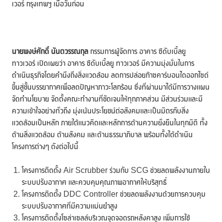
เวอร์ กรุงเทพฯ เมื่อวันก่อน
นายพงษ์ศักดิ์ นันตวรรณกุล
กรรมการผู้จัดการ อาคาร ซีดับเบิ้ลยู
ทาวเวอร์ เปิดเผยว่า อาคาร ซีดับเบิ้ลยู ทาวเวอร์ มีความมุ่งมั่นในการ
ดำเนินธุรกิจโดยคำนึงถึงสิ่งแวดล้อม ลดการปล่อยก๊าซคาร์บอนไดออกไซด์
ขึ้นสู่ชั้นบรรยากาศเพื่อลดปัญหาภาวะโลกร้อน ซึ่งที่ผ่านมาได้มีการวางแผน
จัดทำนโยบาย จัดตั้งคณะทำงานที่ชัดเจนให้ทุกภาคส่วน มีส่วนร่วมและมี
ความเข้าใจอย่างทั่วถึง มุ่งเน้นประโยชน์ต่อสังคมและเป็นมิตรกับสิ่ง
แวดล้อมเป็นหลัก ภายใต้แนวคิดและหลักการด้านความยั่งยืนในทุกมิติ ทั้ง
ด้านสิ่งแวดล้อม ด้านสังคม และด้านธรรมาภิบาล พร้อมทั้งได้ดำเนิน
โครงการต่างๆ ดังต่อไปนี้
โครงการติดตั้ง Air Scrubber ร่วมกับ SCG ช่วยลดพลังงานภายใน
ระบบปรับอากาศ และควบคุมคุณภาพอากาศให้บริสุทธิ์
โครงการติดตั้ง DDC Controller ช่วยลดพลังงานด้วยการควบคุม
ระบบปรับอากาศที่มีความแม่นยำสูง
โครงการติดตั้งโซล่าเซลล์บริเวณจุดจอดรถหลังคาสูง เพิ่มการใช้