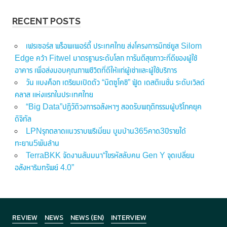
RECENT POSTS
เฟรเซอร์ส พร็อพเพอร์ตี้ ประเทศไทย ส่งโครงการมิกซ์ยูส Silom
Edge คว้า Fitwel มาตรฐานระดับโลก การันตีสุขภาวะที่ดีของผู้ใช้
อาคาร เพื่อส่งมอบคุณภาพชีวิตที่ดีให้แก่ผู้เช่าและผู้ใช้บริการ
วัน แบงค็อก เตรียมเปิดตัว “มิตซูโคชิ” ฟู้ด เดสติเนชั่น ระดับเวิลด์
คลาส แห่งแรกในประเทศไทย
“Big Data”ปฏิวัติวงการอสังหาฯ สอดรับพฤติกรรมผู้บริโภคยุค
ดิจิทัล
LPNรุกตลาดแนวราบพรีเมี่ยม บูมบ้าน365คาด3ปีรายได้
ทะยาน5พันล้าน
TerraBKK จัดงานสัมมนา“ไขรหัสลับคน Gen Y จุดเปลี่ยน
อสังหาริมทรัพย์ 4.0”
REVIEW
NEWS
NEWS (EN)
INTERVIEW