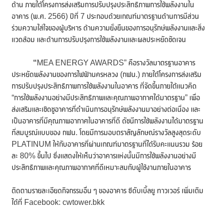
ด้าน ภายใต้โครงการส่งเสริมการปรับปรุงประสิทธิภาพการใช้พลังงานใน
อาคาร (พ.ศ. 2566) ปีที่ 7 ประกอบด้วยเกณฑ์มาตรฐานด้านการมีส่วน
ร่วมความใส่ใจของผู้บริหาร ด้านความยั่งยืนของการอนุรักษ์พลังงานและสิ่ง
แวดล้อม และด้านการปรับปรุงการใช้พลังงานและผลประหยัดชัดเจน
“
MEA ENERGY AWARDS” คือรางวัลมาตรฐานอาคาร
ประหยัดพลังงานของการไฟฟ้านครหลวง (กฟน.) ภายใต้โครงการส่งเสริม
การปรับปรุงประสิทธิภาพการใช้พลังงานในอาคาร ที่จัดขึ้นภายใต้แนวคิด
“การใช้พลังงานอย่างมีประสิทธิภาพและคุณภาพอากาศได้มาตรฐาน” เพื่อ
ส่งเสริมและเชิดชูอาคารที่ดำเนินการอนุรักษ์พลังงานมาอย่างต่อเนื่อง และ
เป็นอาคารที่มีคุณภาพอากาศในอาคารที่ดี ดัชนีการใช้พลังงานได้มาตรฐาน
ที่สมบูรณ์แบบของ กฟน. โดยมีการมอบตราสัญลักษณ์รางวัลสูงสุดระดับ
PLATINUM ให้กับอาคารที่ผ่านเกณฑ์มาตรฐานที่ได้รับคะแนนรวม ร้อย
ละ 80% ขึ้นไป ซึ่งแสดงให้เห็นว่าอาคารแห่งนั้นมีการใช้พลังงานอย่างมี
ประสิทธิภาพและคุณภาพอากาศที่ดีเหมาะสมกับผู้ใช้งานภายในอาคาร
ติดตามรายละเอียดกิจกรรมอื่น ๆ ของอาคาร ซีดับเบิ้ลยู ทาวเวอร์ เพิ่มเติม
ได้ที่ Facebook: cwtower.bkk