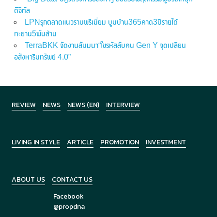
ดิจิทัล
LPNรุกตลาดแนวราบพรีเมี่ยม บูมบ้าน365คาด3ปีรายได้
ทะยาน5พันล้าน
TerraBKK จัดงานสัมมนา“ไขรหัสลับคน Gen Y จุดเปลี่ยน
อสังหาริมทรัพย์ 4.0”
REVIEW
NEWS
NEWS (EN)
INTERVIEW
LIVING IN STYLE
ARTICLE
PROMOTION
INVESTMENT
ABOUT US
CONTACT US
Facebook
@propdna