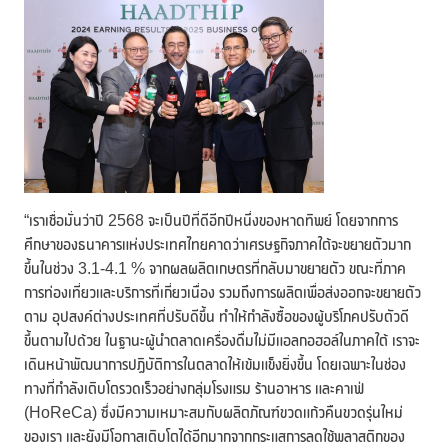
“เราเชื่อมั่นว่าปี 2568 จะเป็นปีที่ดีอีกปีหนึ่งของหาดทิพย์ โดยจากการ
ศึกษาของธนาคารแห่งประเทศไทยคาดว่าเศรษฐกิจภาคใต้จะขยายตัวมาก
ขึ้นในช่วง 3.1-4.1 % จากผลผลิตเกษตรที่กลับมาขยายตัว ขณะที่ภาค
การท่องเที่ยวและบริการที่เกี่ยวเนื่อง รวมถึงการผลิตเพื่อส่งออกจะขยายตัว
ตาม อุปสงค์ต่างประเทศที่ปรับดีขึ้น ทำให้กำลังซื้อของผู้บริโภคปรับตัวดี
ขึ้นตามไปด้วย ในฐานะผู้นำตลาดเครื่องดื่มไม่มีแอลกอฮอล์ในภาคใต้ เราจะ
เดินหน้าพัฒนาการปฏิบัติการในตลาดให้เข้มแข็งยิ่งขึ้น โดยเฉพาะในช่อง
ทางที่กำลังเติบโตรวดเร็วอย่างกลุ่มโรงแรม ร้านอาหาร และคาเฟ่
(HoReCa) ซึ่งมีความเหมาะสมกับผลิตภัณฑ์ขวดแก้วคืนขวดรุ่นใหม่
ของเรา และยังมีโอกาสเติบโตได้อีกมากจากกระแสการลดใช้พลาสติกของ