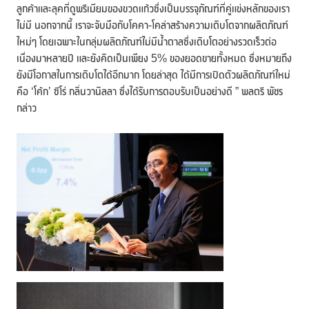
ลูกค้าและลุคที่ดูพรีเมียมของขวดแก้วซึ่งเป็นบรรจุภัณฑ์ที่คู่แข่งหลักของเรา
ไม่มี นอกจากนี้ เราจะจับมือกับโคคา-โคล่าสร้างความเติบโตจากผลิตภัณฑ์
ใหม่ๆ โดยเฉพาะในกลุ่มผลิตภัณฑ์ไม่มีน้ำตาลซึ่งเติบโตอย่างรวดเร็วต่อ
เนื่องมาหลายปี และยังคิดเป็นเพียง 5% ของยอดขายทั้งหมด ซึ่งหมายถึง
ยังมีโอกาสในการเติบโตได้อีกมาก โดยล่าสุด ได้มีการเปิดตัวผลิตภัณฑ์ใหม่
คือ ‘โค้ก’ ซีโร่ กลิ่นวานิลลา ซึ่งได้รับการตอบรับเป็นอย่างดี ” พลตรี พัชร
กล่าว