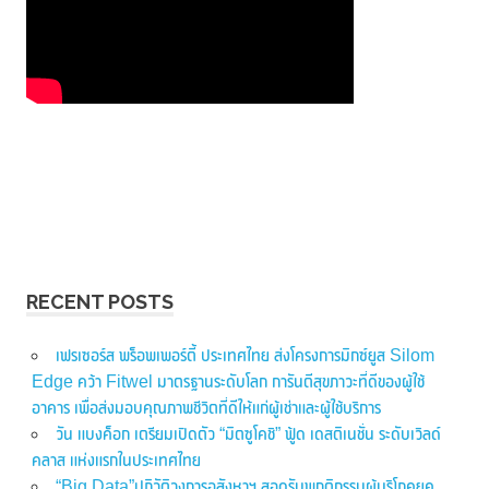
RECENT POSTS
เฟรเซอร์ส พร็อพเพอร์ตี้ ประเทศไทย ส่งโครงการมิกซ์ยูส Silom
Edge คว้า Fitwel มาตรฐานระดับโลก การันตีสุขภาวะที่ดีของผู้ใช้
อาคาร เพื่อส่งมอบคุณภาพชีวิตที่ดีให้แก่ผู้เช่าและผู้ใช้บริการ
วัน แบงค็อก เตรียมเปิดตัว “มิตซูโคชิ” ฟู้ด เดสติเนชั่น ระดับเวิลด์
คลาส แห่งแรกในประเทศไทย
“Big Data”ปฏิวัติวงการอสังหาฯ สอดรับพฤติกรรมผู้บริโภคยุค