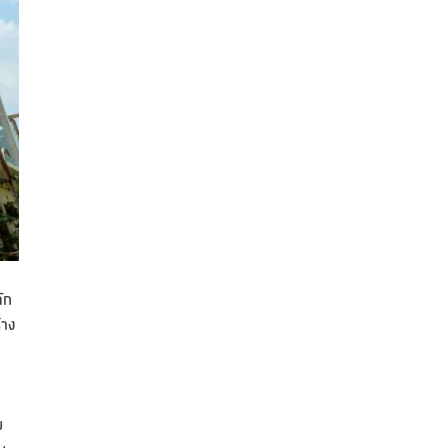
ัก
้าง
ม