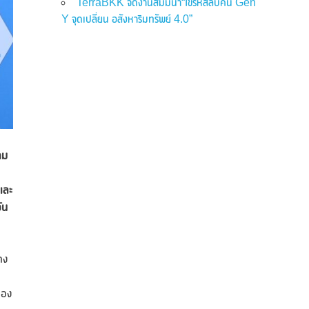
TerraBKK จัดงานสัมมนา“ไขรหัสลับคน Gen
Y จุดเปลี่ยน อสังหาริมทรัพย์ 4.0”
าม
และ
ัน
าง
ของ