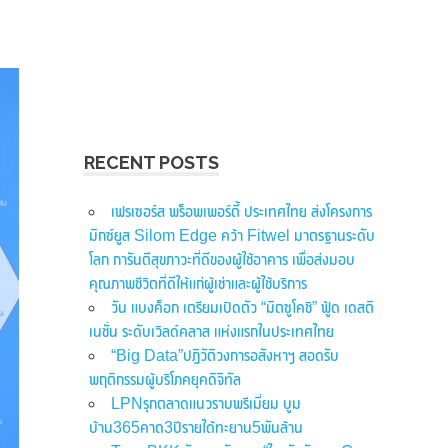
RECENT POSTS
เฟรเซอร์ส พร็อพเพอร์ตี้ ประเทศไทย ส่งโครงการ
มิกซ์ยูส Silom Edge คว้า Fitwel มาตรฐานระดับ
โลก การันตีสุขภาวะที่ดีของผู้ใช้อาคาร เพื่อส่งมอบ
คุณภาพชีวิตที่ดีให้แก่ผู้เช่าและผู้ใช้บริการ
วัน แบงค็อก เตรียมเปิดตัว “มิตซูโคชิ” ฟู้ด เดสติ
เนชั่น ระดับเวิลด์คลาส แห่งแรกในประเทศไทย
“Big Data”ปฏิวัติวงการอสังหาฯ สอดรับ
พฤติกรรมผู้บริโภคยุคดิจิทัล
LPNรุกตลาดแนวราบพรีเมี่ยม บูม
บ้าน365คาด3ปีรายได้ทะยาน5พันล้าน