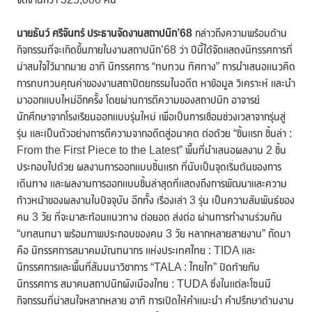
นายธันว์ ศรีจันทร์ ประธานจัดงานสถาปนิก
’68
กล่าวถึงความพร้อมด้าน
กิจกรรมที่จะเกิดขึ้นภายในงานสถาปนิก’68 ว่า ปีนี้ได้จัดแสดงนิทรรศการที่
น่าสนใจไว้มากมาย อาทิ นิทรรศการ “ทบทวน ทิศทาง” การนำเสนอแนวคิด
การทบทวนคุณค่าของงานสถาปัตยกรรมในอดีต หาข้อมูล วิเคราะห์ และนำ
มาออกแบบใหม่อีกครั้ง โดยผ่านการตีความของสถาปนิก อาจารย์
นักศึกษาจากโรงเรียนออกแบบรุ่นใหม่ เพื่อเป็นการเชื่อมช่วงเวลาจากรุ่นสู่
รุ่น และเป็นตัวอย่างการตีความจากอดีตสู่อนาคต ต่อด้วย “ชิ้นแรก ชิ้นล่า :
From the First Piece to the Latest” พื้นที่นำเสนอผลงาน 2 ชิ้น
ประกอบไปด้วย ผลงานการออกแบบชิ้นแรก ที่นับเป็นจุดเริ่มต้นของการ
เดินทาง และผลงานการออกแบบชิ้นล่าสุดที่แสดงถึงการพัฒนาและความ
ก้าวหน้าของผลงานในปัจจุบัน ​อีกทั้ง เรื่องเล่า 3 รุ่น เป็นความสัมพันธ์ของ
คน 3 วัย ที่จะมาสะท้อนแนวทาง ต่อยอด ส่งต่อ ผ่านการทำงานร่วมกัน
“บทสนทนา พร้อมภาพประกอบของคน 3 วัย หลากหลายสายงาน” ถัดมา
คือ นิทรรศการสมาคมมัณฑนากร แห่งประเทศไทย : TIDA และ
นิทรรศการและพื้นที่สัมมนาวิชาการ “TALA : ไทยไท” ปิดท้ายกับ
นิทรรศการ สมาคมสถาปนิกผังเมืองไทย : TUDA ซึ่งในแต่ละโซนมี
กิจกรรมที่น่าสนใจหลากหลาย อาทิ การเปิดให้คำแนะนำ คำปรึกษาด้านงาน