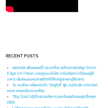
RECENT POSTS
เฟรเซอร์ส พร็อพเพอร์ตี้ ประเทศไทย ส่งโครงการมิกซ์ยูส Silom
Edge คว้า Fitwel มาตรฐานระดับโลก การันตีสุขภาวะที่ดีของผู้ใช้
อาคาร เพื่อส่งมอบคุณภาพชีวิตที่ดีให้แก่ผู้เช่าและผู้ใช้บริการ
วัน แบงค็อก เตรียมเปิดตัว “มิตซูโคชิ” ฟู้ด เดสติเนชั่น ระดับเวิลด์
คลาส แห่งแรกในประเทศไทย
“Big Data”ปฏิวัติวงการอสังหาฯ สอดรับพฤติกรรมผู้บริโภคยุค
ดิจิทัล