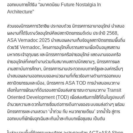
ออกแบบภายใต้ธีม “อนาคตนิยม Future Nostalgia In
Architecture”
ส่วนของนิทรรศการวิชาชีพ ประกอบด้วย นิทรรศการอาษาอนุรักษ์ นำเสนอ
ผลงานที่ได้รับรางวัลอนุรักษ์ศิลปสถาปัตยกรรมดีเด่น ประจำปี 2568,
ASA Vernadoc 2025 นำเสนอผลงานเก็บข้อมูลสถาปัตยกรรมพื้นถิ่น
ด้วยวิธี Vernadoc, โครงการอนุรักษ์โบราณสถานเพื่อเป็นอนุสรสถาน
มหาเถระเจ้าอุทุมพร และนิทรรศการเครือข่ายอนุรักษ์ แสดงงานของเครือ
ข่ายอนุรักษ์ที่เคยทำงานร่วมกับสมาคมสถาปนิกสยามฯ, นิทรรศการผล
งานสถาบันการศึกษา, นิทรรศการงานประกวดแบบภาครัฐและองค์กรอื่นๆ
นำเสนอผลงานออกแบบของหน่วยงานที่เกี่ยวข้องทางด้านการออกแบบ
สถาปัตยกรรมและเมือง, นิทรรศการ ASA TOD การนำเสนอแนวทาง
เลือกในการพัฒนาที่ดินรอบสถานีขนส่งสาธารณะตามแนวทาง Transit
Oriented Development (TOD) เพื่อส่งเสริมการใช้ที่ดินในรูปแบบที่
อำนวยความสะดวกในการเชื่อมต่อการเดินทางของระบบขนส่งต่างๆ พร้อม
นิทรรศการและงานเสวนา ‘น้ำท่วม กับ หมวกยายเตียม’ จากน้ำใจ สู่การ
ออกแบบที่พักพิงฉุกเฉินสะเทินน้ำสะเทินบกเพื่อชุมชน เป็นต้น
ในส่วนงานพื้นที่กิจกรรมและบริการ จะประกอบด้วย ACT+ASA Shop