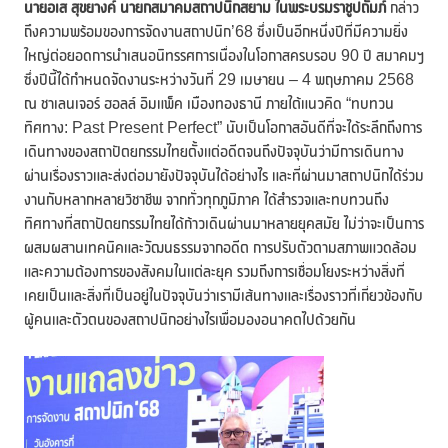
นายอเส สุขยางค์
นายกสมาคมสถาปนิกสยาม ในพระบรมราชูปถัมภ์
กล่าว
ถึงความพร้อมของการจัดงานสถาปนิก’68 ซึ่งเป็นอีกหนึ่งปีที่มีความยิ่ง
ใหญ่ต่อยอดการนำเสนอนิทรรศการเนื่องในโอกาสครบรอบ 90 ปี สมาคมฯ
ซึ่งปีนี้ได้กำหนดจัดงานระหว่างวันที่ 29 เมษายน – 4 พฤษภาคม 2568
ณ ชาเลนเจอร์ ฮอลล์ อิมแพ็ค เมืองทองธานี ภายใต้แนวคิด “ทบทวน
ทิศทาง: Past Present Perfect” นับเป็นโอกาสอันดีที่จะได้ระลึกถึงการ
เดินทางของสถาปัตยกรรมไทยตั้งแต่อดีตจนถึงปัจจุบันว่ามีการเดินทาง
ผ่านเรื่องราวและส่งต่อมายังปัจจุบันได้อย่างไร และที่ผ่านมาสถาปนิกได้ร่วม
งานกับหลากหลายวิชาชีพ จากทั่วทุกภูมิภาค ได้สำรวจและทบทวนถึง
ทิศทางที่สถาปัตยกรรมไทยได้ก้าวเดินผ่านมาหลายยุคสมัย ไม่ว่าจะเป็นการ
ผสมผสานเทคนิคและวัฒนธรรมจากอดีต การปรับตัวตามสภาพแวดล้อม
และความต้องการของสังคมในแต่ละยุค รวมถึงการเชื่อมโยงระหว่างสิ่งที่
เคยเป็นและสิ่งที่เป็นอยู่ในปัจจุบันว่าเรามีเส้นทางและเรื่องราวที่เกี่ยวข้องกับ
ผู้คนและตัวตนของสถาปนิกอย่างไรเพื่อมองอนาคตไปด้วยกัน