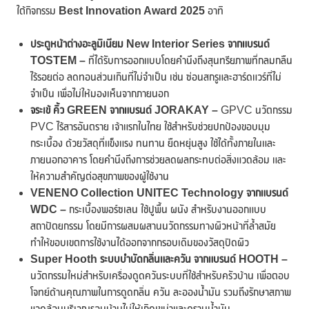
ใต้กิจกรรม
Best Innovation Award 2025
อาทิ
ประตูหน้าต่างอะลูมิเนียม
New Interior Series จากแบรนด์
TOSTEM
–
ที่ได้รับการออกแบบโดยคำนึงถึงสุนทรียภาพที่กลมกลืน
ไร้รอยต่อ ลดทอนส่วนเกินที่ไม่จำเป็น เช่น ซ่อนสกรูและฮาร์ดแวร์ที่ไม่
จำเป็น เพื่อไม่ให้มองเห็นจากภายนอก
จระเข้ คิ้ว
GREEN จากแบรนด์ JORAKAY –
GPVC นวัตกรรม
PVC ไร้สารอันตราย เจ้าแรกในไทย ใช้สำหรับช่วยปกป้องขอบมุม
กระเบื้อง ด้วยวัสดุที่แข็งแรง ทนทาน ยืดหยุ่นสูง ใช้ได้ทั้งภายในและ
ภายนอกอาคาร โดยคำนึงถึงการช่วยลดผลกระทบต่อสิ่งแวดล้อม และ
ให้ความสำคัญต่อสุขภาพของผู้ใช้งาน
VENENO Collection UNITEC Technology จากแบรนด์
WDC –
กระเบื้องพอร์ซเลน ใช้ปูพื้น ผนัง สำหรับงานออกแบบ
สถาปัตยกรรม โดยมีการผสมผสานนวัตกรรมทางผิวหน้าที่ล้ำสมัย
ทำให้ขอบเขตการใช้งานได้ออกจากกรอบเดิมของวัสดุปิดผิว
Super Hooth ระบบบำบัดกลิ่นและควัน จากแบรนด์ HOOTH –
นวัตกรรมใหม่สำหรับเครื่องดูดควันระบบที่ใช้สำหรับครัวบ้าน เพื่อตอบ
โจทย์ด้านคุณภาพในการดูดกลิ่น ควัน ละอองน้ำมัน รวมถึงรักษาสภาพ
แวดล้อมบริเวณรอบบ้านไม่ให้เกิดเขม่าและคราบน้ำมัน