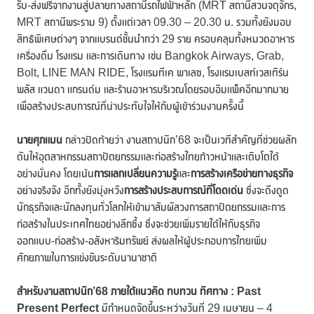
รับ-ส่งฟรีจากงานสู่ปลายทางสถานีรถไฟฟ้าหลัก (MRT สถานีสวนจตุจักร,
MRT สถานีพระราม 9) ตั้งแต่เวลา 09.30 – 20.30 น. รวมทั้งยังมอบ
สิทธิพิเศษต่างๆ จากแบรนด์ชั้นนำกว่า 29 ราย ครอบคลุมทั้งหมวดอาหาร
เครื่องดื่ม โรงแรม และการเดินทาง เช่น Bangkok Airways, Grab,
Bolt, LINE MAN RIDE, โรงแรมทีเค พาเลซ, โรงแรมเบสท์เวสเทิร์น
พลัส แวนดา แกรนด์ม และร้านอาหารบริเวณโดยรอบอิมแพ็คอีกมากมาย
เพื่อสร้างประสบการณ์ที่น่าประทับใจให้กับผู้เข้าร่วมงานครั้งนี้
นายศุภแมน
กล่าวปิดท้ายว่า งานสถาปนิก’68 จะเป็นเวทีสำคัญที่ช่วยผลัก
ดันให้อุตสาหกรรมสถาปัตยกรรมและก่อสร้างไทยก้าวหน้าและเติบโตได้
อย่างมั่นคง โดยเน้น
การแลกเปลี่ยนความรู้
และ
การสร้างเครือข่ายทางธุรกิจ
อย่างจริงจัง อีกทั้งยังมุ่งหวัง
การสร้าง
ประสบการณ์ที่โดดเด่น
ซึ่งจะดึงดูด
นักธุรกิจและนักลงทุนทั่วโลกให้เข้ามาสัมผัสวงการสถาปัตยกรรมและการ
ก่อสร้างในประเทศไทยอย่างลึกซึ้ง ซึ่งจะช่วยเพิ่มรายได้ให้กับธุรกิจ
ออกแบบ-ก่อสร้าง-อสังหาริมทรัพย์ ส่งผลให้ผู้ประกอบการไทยเพิ่ม
ศักยภาพในการแข่งขันระดับนานาชาติ
สำหรับงานสถาปนิก’68 ภายใต้แนวคิด ทบทวน ทิศทาง
: Past
Present Perfect
มีกำหนดจัดขึ้นระหว่างวันที่ 29 เมษายน – 4