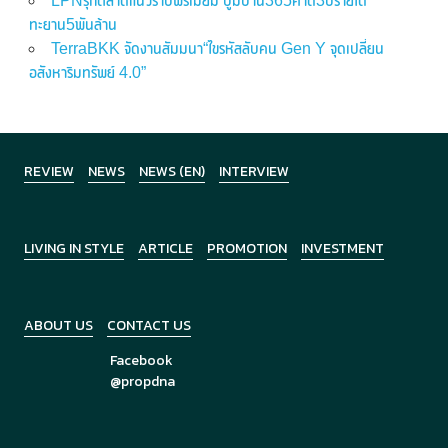
LPNรุกตลาดแนวราบพรีเมี่ยม บูมบ้าน365คาด3ปีรายได้
ทะยาน5พันล้าน
TerraBKK จัดงานสัมมนา“ไขรหัสลับคน Gen Y จุดเปลี่ยน
อสังหาริมทรัพย์ 4.0”
REVIEW
NEWS
NEWS (EN)
INTERVIEW
LIVING IN STYLE
ARTICLE
PROMOTION
INVESTMENT
ABOUT US
CONTACT US
Facebook
@propdna