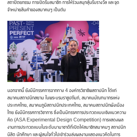
สถาปัตยกรรม การเปิดรับสมาชิก การให้ร่วมสนุกลุ้นรับรางวัล และจุด
จำหน่ายสินค้าของสมาคมฯ เป็นต้น
นอกจากนี้ ยังมีนิทรรศการจากทาง 4 องค์กรวิชาชีพสถาปนิก ได้แก่
สมาคมสถาปนิกสยาม ในพระบรมราชูปถัมภ์, สมาคมมัณฑนากรแห่ง
ประเทศไทย, สมาคมภูมิสถาปนิกประเทศไทย, สมาคมสถาปนิกผังเมือง
ไทย ยังมีนิทรรศการวิชาการ ซึ่งเป็นนิทรรศการประกวดแบบเชิงแนวความ
คิด (ASA Experimental Design Competition) การแสดงผล
งานการประกวดแบบในระดับนานาชาติที่เปิดให้สมาชิกสมาคมฯ สถาปนิก
นิสิต นักศึกษา และผู้สนใจทั่วไปเข้าร่วมส่งผลงานแสดงแนวคิดในการ