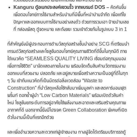
Kanguru ตู้อเนกประสงค์แขวนรั้ว จากแบรนด์ DOS –
คิดค้นขึ้น
เพื่อตอบโจทย์การใช้งานสำหรับบ้านที่มีพื้นที่หน้าบ้านจำกัด เพื่อแก้ไข
ปัญหาและออกแบบการใช้งานอย่างลงตัว ด้วยการรวมเอา ป้ายบ้านเลข
ที่ กล่องพัสดุ ตู้จดหมาย และถังขยะ รวมเข้าด้วยกันในรูปแบบ 3 in 1
ที่สำคัญยังมีผู้ประกอบการด้านวัสดุก่อสร้างชั้นนำอย่าง SCG ที่เตรียมนำ
เทรนด์วัสดุก่อสร้างและโซลูชันตอบโจทย์คุณภาพชีวิตที่ดีขึ้นในทุกมิติ ภาย
ใต้แนวคิด “SEAMLESS QUALITY LIVING เชื่อมต่อทุกมุมมอง
เพื่อการใช้ชีวิต” มาจัดแสดงภายในงาน พร้อมจัดเต็มสินค้านวัตกรรมงาน
ออกแบบที่สวยงาม ปลอดภัย และอยู่สบายเพื่อสร้างความเป็นอยู่ที่ดีในทุก
ๆ วัน เข้ากับแนวคิดที่เป็นมิตรต่อสิ่งแวดล้อม “Waste to
Construction” ที่นำวัสดุเหลือใช้กลับมาเพิ่มมูลค่า และลดคาร์บอนฟุต
พริ้นท์ ตอกย้ำผู้นำ “Low Carbon Materials” พร้อมเปิดตัวสินค้า
ใหม่ โซลูชันยกระดับการอยู่อาศัยใช้พลังงานสะอาดและเสริมสร้างคุณภาพ
อากาศที่ดี นอกจากนี้ยังมีโปรเจค Green Collaboration พิเศษที่เปิด
ตัวในงานนี้เป็นที่แรกอีกด้วย
และเพื่ออำนวยความสะดวกแก่ผู้เข้าชมงาน ทางผู้จัดได้เตรียมบริการรถตู้