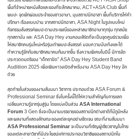
พื้นที่จำหน่ายหนังสือและของที่ระลึกสมาคม, ACT+ASA Club พื้นที่
พบปะ จุดพักผ่อนประจำของชาวอาษา, มุมสถาปนิกอาสา พื้นที่บริการให้คำ
ปรึกษา เรื่องแบบบ้าน จากสถาปนิกอาสา, ASA Night ในรูปแบบใหม่
กิจกรรมสังสรรค์พบปะตามประเพณีของเหล่าสมาชิกอาษาทุกรุ่น ทุกสมัย
ทุกสถาบัน และ ASA Day Hey งานคอนเสิร์ตที่จะเป็นจุดศูนย์รวมเพื่อ
ให้สมาชิกคนรุ่นใหม่หรือรุ่นเก๋าพบปะสังสรรค์ มอบความบันเทิงและได้
ทำความรู้จักกับสมาชิกสมาคมกันมากขึ้น ซึ่งความพิเศษในปีนี้ มีการจัด
ประกวดดนตรีของ “เด็กถาปัด” ASA Day Hey Student Band
Auditiion 2025 เพื่อเฟ้นหาวงเปิดสำหรับงาน ASA Day Hey อีก
ด้วย
สุดท้ายในส่วนของงานสัมมนา วิชาการ ประกอบด้วย ASA Forum &
Professional Seminar ซึ่งในครั้งนี้ได้ให้ความสำคัญกับการแลก
เปลี่ยนความรู้จากรุ่นสู่รุ่น โดยแบ่งเป็นส่วน
ASA International
Forum
3 Gen ซึ่งจะเป็นงานบรรยายของสถาปนิกต่างชาติที่มีภูมิหลัง
และผลงานที่แสดงลักษณะของแต่ละยุคอย่างชัดเจน ขณะที่งานสัมมนา
ASA Professional Seminar
จะเป็นงานที่เชิญผู้เชี่ยวชาญในไทย
ของแต่ละสาขาวิชาที่มีประโยชน์แก่การประกอบวิชาชีพของสถาปนิกใน