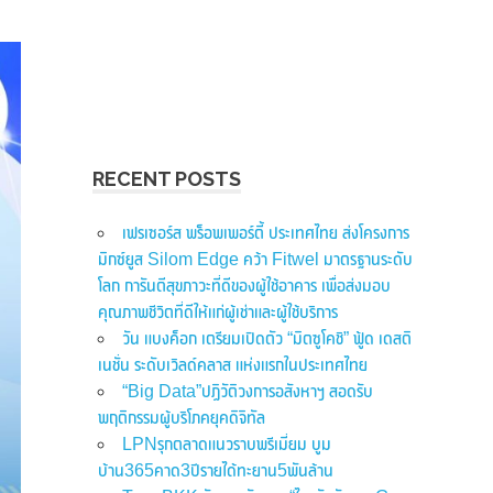
RECENT POSTS
เฟรเซอร์ส พร็อพเพอร์ตี้ ประเทศไทย ส่งโครงการ
มิกซ์ยูส Silom Edge คว้า Fitwel มาตรฐานระดับ
โลก การันตีสุขภาวะที่ดีของผู้ใช้อาคาร เพื่อส่งมอบ
คุณภาพชีวิตที่ดีให้แก่ผู้เช่าและผู้ใช้บริการ
วัน แบงค็อก เตรียมเปิดตัว “มิตซูโคชิ” ฟู้ด เดสติ
เนชั่น ระดับเวิลด์คลาส แห่งแรกในประเทศไทย
“Big Data”ปฏิวัติวงการอสังหาฯ สอดรับ
พฤติกรรมผู้บริโภคยุคดิจิทัล
LPNรุกตลาดแนวราบพรีเมี่ยม บูม
บ้าน365คาด3ปีรายได้ทะยาน5พันล้าน