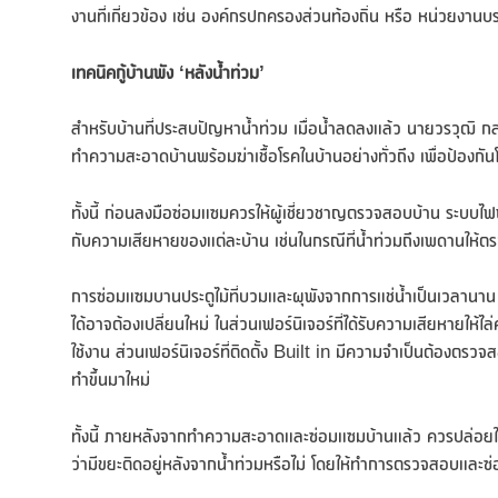
งานที่เกี่ยวข้อง เช่น องค์กรปกครองส่วนท้องถิ่น หรือ หน่วยงา
เทคนิคกู้บ้านพัง ‘หลังน้ำท่วม’
สำหรับบ้านที่ประสบปัญหาน้ำท่วม เมื่อน้ำลดลงแล้ว นายวรวุฒิ 
ทำความสะอาดบ้านพร้อมฆ่าเชื้อโรคในบ้านอย่างทั่วถึง เพื่อป้องกัน
ทั้งนี้ ก่อนลงมือซ่อมแซมควรให้ผู้เชี่ยวชาญตรวจสอบบ้าน ระบบไฟฟ
กับความเสียหายของแต่ละบ้าน เช่นในกรณีที่น้ำท่วมถึงเพดานให้ต
การซ่อมแซมบานประตูไม้ที่บวมและผุพังจากการแช่น้ำเป็นเวลานาน 
ได้อาจต้องเปลี่ยนใหม่ ในส่วนเฟอร์นิเจอร์ที่ได้รับความเสียหายให้
ใช้งาน ส่วนเฟอร์นิเจอร์ที่ติดตั้ง Built in มีความจำเป็นต้อง
ทำขึ้นมาใหม่
ทั้งนี้ ภายหลังจากทำความสะอาดและซ่อมแซมบ้านแล้ว ควรปล่อยให้
ว่ามีขยะติดอยู่หลังจากน้ำท่วมหรือไม่ โดยให้ทำการตรวจสอบและซ่