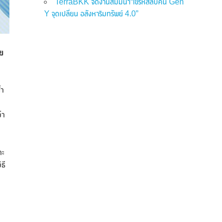
TerraBKK จัดงานสัมมนา“ไขรหัสลับคน Gen
Y จุดเปลี่ยน อสังหาริมทรัพย์ 4.0”
ัย
้ำ
่า
าะ
ธี