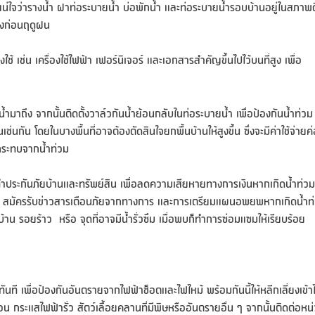
น่ใจว่ารางน้ำ ฝาท่อระบายน้ำ บ่อพักน้ำ และท่อระบายน้ำรอบบ้านอยู่ในสภาพด
วงก่อนฤดูฝน
เช่น เครื่องใช้ไฟฟ้า เฟอร์นิเจอร์ และเอกสารสำคัญขึ้นไปไว้บนที่สูง เพื่อ
น้ำมาถึง จากนั้นติดตั้งวาล์วกันน้ำย้อนกลับในท่อระบายน้ำ เพื่อป้องกันน้ำท่วม
ช่นกัน โดยในบางพื้นที่อาจต้องตัดสินใจยกพื้นบ้านให้สูงขึ้น ซึ่งจะมีค่าใช้จ่ายค
ผลกระทบจากน้ำท่วม
ทำประกันภัยบ้านและทรัพย์สิน เพื่อลดความเสียหายทางการเงินหากเกิดน้ำท่วม
 หรือ สมัครรับข่าวสารเตือนภัยจากทางการ และการเตรียมแผนอพยพหากเกิดน้ำท
าน รอยร้าว หรือ จุดที่อาจมีน้ำรั่วซึม เมื่อพบก็ทำการซ่อมแซมให้เรียบร้อย
ันที เพื่อป้องกันอันตรายจากไฟฟ้าช็อตและไฟไหม้ พร้อมกันนี้ให้หลีกเลี่ยงเข้า
น กระแสไฟฟ้ารั่ว สัตว์เลื้อยคลานที่มีพิษหรืออันตรายอื่น ๆ จากนั้นติดต่อหน