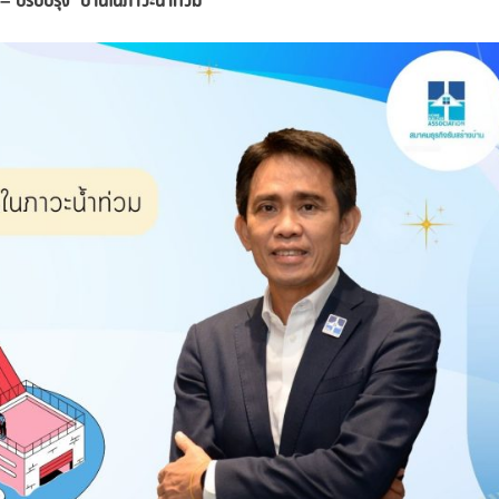
– ปรับปรุง’ บ้านในภาวะน้ำท่วม