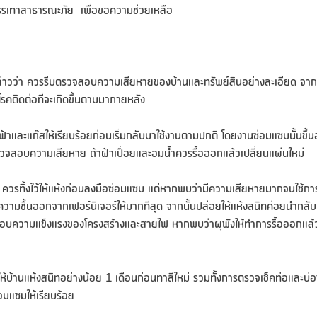
นบรรเทาสาธารณะภัย เพื่อขอความช่วยเหลือ
กล่าวว่า ควรรีบตรวจสอบความเสียหายของบ้านและทรัพย์สินอย่างละเอียด จากน
โรคติดต่อที่จะเกิดขึ้นตามมาภายหลัง
้าและแก๊สให้เรียบร้อยก่อนเริ่มกลับมาใช้งานตามปกติ โดยงานซ่อมแซมนั้นขึ้นอ
รวจสอบความเสียหาย ถ้าฝ้าเปื่อยและอมน้ำควรรื้อออกแล้วเปลี่ยนแผ่นใหม่
ควรทิ้งไว้ให้แห้งก่อนลงมือซ่อมแซม แต่หากพบว่ามีความเสียหายมากจนใช้การ
ไล่ความชื้นออกจากเฟอร์นิเจอร์ให้มากที่สุด จากนั้นปล่อยให้แห้งสนิทค่อยนำกลั
ตรวจสอบความแข็งแรงของโครงสร้างและสายไฟ หากพบว่าผุพังให้ทำการรื้อออกแล้
บ้านแห้งสนิทอย่างน้อย 1 เดือนก่อนทาสีใหม่ รวมทั้งการตรวจเช็คท่อและบ่อ
อมแซมให้เรียบร้อย