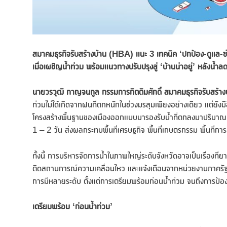
สมาคมธุรกิจรับสร้างบ้าน (
HBA) แนะ 3 เทคนิค ‘ปกป้อง-ดูแล-ซ่
เมื่อเผชิญน้ำท่วม พร้อมแนวทางปรับปรุงสู่ ‘บ้านน่าอยู่’ หลังน้ำล
นายวรวุฒิ กาญจนกูล กรรมการกิตติมศักดิ์ สมาคมธุรกิจรับสร้าง
ท่วมไม่ได้เกิดจากฝนที่ตกหนักในช่วงมรสุมเพียงอย่างเดียว แต่
โครงสร้างพื้นฐานของเมืองออกแบบมารองรับน้ำที่ตกลงมาปริมาณมา
1 – 2 วัน ส่งผลกระทบพื้นที่เศรษฐกิจ พื้นที่เกษตรกรรม พื้นที
ทั้งนี้ การบริหารจัดการน้ำในภาพใหญ่ระดับจังหวัดอาจเป็นเรื่องที่
ติดสถานการณ์ความเคลื่อนไหว และแจ้งเตือนจากหน่วยงานภาครัฐ รว
การมีหลายระดับ ตั้งแต่การเตรียมพร้อมก่อนน้ำท่วม จนถึงการป้อ
เตรียมพร้อม ‘ก่อนน้ำท่วม’