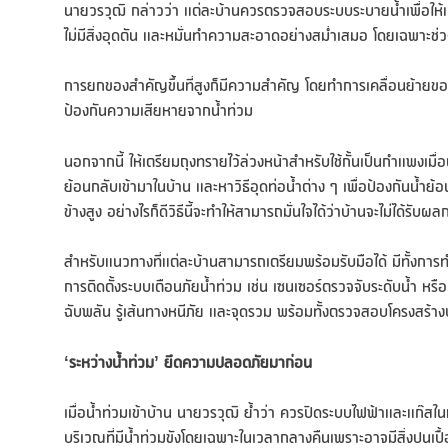
นายวรวุฒิ กล่าวว่า แต่ละบ้านควรตรวจสอบระบบระบายน้ำเพื่อให้แ
ไม่มีสิ่งอุดตัน และหมั่นทำความสะอาดอย่างสม่ำเสมอ โดยเฉพาะช่
การยกของสำคัญขึ้นที่สูงก็มีความสำคัญ โดยทำการเคลื่อนย้ายของใช้ 
ป้องกันความเสียหายจากน้ำท่วม
นอกจากนี้ ให้เตรียมถุงทรายไว้ล่วงหน้าสำหรับใช้กั้นเป็นกำแพงเมื่อ
ย้อนกลับเข้ามาในบ้าน และหาวิธีอุดท่อน้ำต่าง ๆ เพื่อป้องกันน้ำย้อนเ
ข้างสูง อย่างไรก็ดีวิธีนี้จะทำให้สามารถมั่นใจได้ว่าบ้านจะไม่ได้รับ
สำหรับแนวทางที่แต่ละบ้านสามารถเตรียมพร้อมรับมือได้ มีทั้งการ
การติดตั้งระบบเตือนภัยน้ำท่วม เช่น เซนเซอร์ตรวจจับระดับน้ำ
ฉับพลัน รู้เส้นทางหนีภัย และจุดรวม พร้อมทั้งตรวจสอบโครงสร้างบ้
‘ระหว่างน้ำท่วม’ ยึดความปลอดภัยมาก่อน
เมื่อน้ำท่วมเข้าบ้าน นายวรวุฒิ ย้ำว่า ควรปิดระบบไฟฟ้าและแก๊สในท
บริเวณที่มีน้ำท่วมขังโดยเฉพาะในเวลากลางคืนเพราะอาจมีสิ่งปนเปื้อ