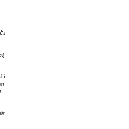
ั้น
ยู่
ไม่
บมา
ว
พัก