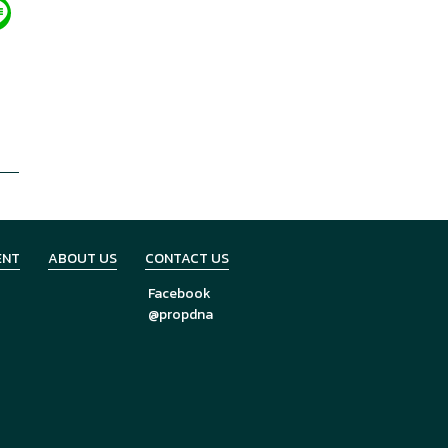
ENT
ABOUT US
CONTACT US
Facebook
@propdna