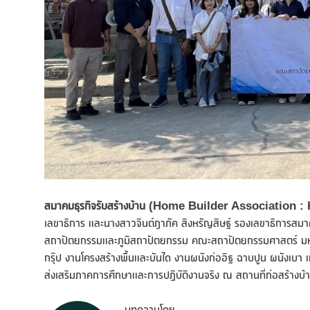
สมาคมธุรกิจรับสร้างบ้าน
(
Home Builder Association :
เลขาธิการ และนางสาวจินต์ฎาภัค สิงหรัญสิษฐ์ รองเลขาธิการสมาค
สถาปัตยกรรมและภูมิสถาปัตยกรรม คณะสถาปัตยกรรมศาสตร์ มหาว
กรุ๊ป งานโครงสร้างพื้นและบันได งานผนังก่ออิฐ ฉาบปูน ผนังเบา 
ส่งเสริมภาคการศึกษาและการปฏิบัติงานจริง ณ สถานที่ก่อสร้างบ้าน โ
บทความโดย