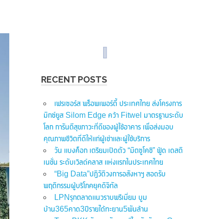
RECENT POSTS
เฟรเซอร์ส พร็อพเพอร์ตี้ ประเทศไทย ส่งโครงการ
มิกซ์ยูส Silom Edge คว้า Fitwel มาตรฐานระดับ
โลก การันตีสุขภาวะที่ดีของผู้ใช้อาคาร เพื่อส่งมอบ
คุณภาพชีวิตที่ดีให้แก่ผู้เช่าและผู้ใช้บริการ
วัน แบงค็อก เตรียมเปิดตัว “มิตซูโคชิ” ฟู้ด เดสติ
เนชั่น ระดับเวิลด์คลาส แห่งแรกในประเทศไทย
“Big Data”ปฏิวัติวงการอสังหาฯ สอดรับ
พฤติกรรมผู้บริโภคยุคดิจิทัล
LPNรุกตลาดแนวราบพรีเมี่ยม บูม
บ้าน365คาด3ปีรายได้ทะยาน5พันล้าน