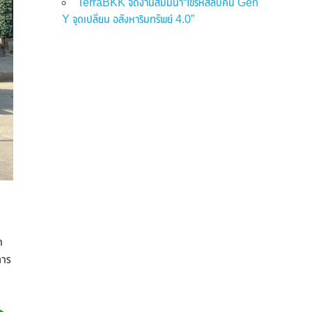
TerraBKK จัดงานสัมมนา“ไขรหัสลับคน Gen
Y จุดเปลี่ยน อสังหาริมทรัพย์ 4.0”
า
การ