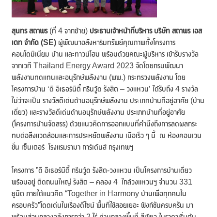
สุนทร สถาพร
(ที่ 4 จากซ้าย)
ประธานเจ้าหน้าที่บริหาร บริษัท สถาพร เอส
เตท จำกัด (
SE)
ผู้พัฒนาอสังหาริมทรัพย์คุณภาพทั้งโครงการ
คอนโดมิเนียม บ้าน และทาวน์โฮม พร้อมด้วยคณะผู้บริหาร เข้ารับรางวัล
จากเวที Thailand Energy Award 2023 จัดโดยกรมพัฒนา
พลังงานทดแทนและอนุรักษ์พลังงาน (พพ.) กระทรวงพลังงาน โดย
โครงการบ้าน ‘ดิ อิเธอร์นิตี้ กรีนวู้ด รังสิต – วงแหวน’ ได้รับถึง 4 รางวัล
ไม่ว่าจะเป็น รางวัลดีเด่นด้านอนุรักษ์พลังงาน ประเภทบ้านที่อยู่อาศัย (บ้าน
เดี่ยว) และรางวัลดีเด่นด้านอนุรักษ์พลังงาน ประเภทบ้านที่อยู่อาศัย
(โครงการบ้านจัดสรร) ด้วยแนวคิดการออกแบบที่คำนึงถึงการลดผลกระ
ทบต่อสิ่งแวดล้อมและการประหยัดพลังงาน เมื่อเร็ว ๆ นี้ ณ ห้องคอนเวน
ชั่น เซ็นเตอร์ โรงแรมรามา การ์เด้นส์ กรุงเทพฯ
โครงการ ”ดิ อิเธอร์นิตี้ กรีนวู้ด รังสิต-วงแหวน เป็นโครงการบ้านเดี่ยว
พร้อมอยู่ ติดถนนใหญ่ รังสิต – คลอง 4 ใกล้วงแหวนฯ จำนวน 331
ยูนิต ภายใต้แนวคิด “Together in Harmony บ้านเพื่อทุกคนใน
ครอบครัว”โดดเด่นในเรื่องดีไซน์ พื้นที่ใช้สอยเยอะ ฟังก์ชันครบครัน มา
พร้อมส่วนกลางอลังการกว่า 2 ไร่ ท่ามกลางพื้นที่ สีเขียว ในราคาเริ่มต้น