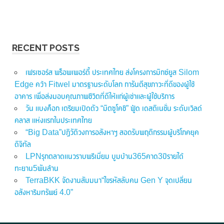
RECENT POSTS
เฟรเซอร์ส พร็อพเพอร์ตี้ ประเทศไทย ส่งโครงการมิกซ์ยูส Silom
Edge คว้า Fitwel มาตรฐานระดับโลก การันตีสุขภาวะที่ดีของผู้ใช้
อาคาร เพื่อส่งมอบคุณภาพชีวิตที่ดีให้แก่ผู้เช่าและผู้ใช้บริการ
วัน แบงค็อก เตรียมเปิดตัว “มิตซูโคชิ” ฟู้ด เดสติเนชั่น ระดับเวิลด์
คลาส แห่งแรกในประเทศไทย
“Big Data”ปฏิวัติวงการอสังหาฯ สอดรับพฤติกรรมผู้บริโภคยุค
ดิจิทัล
LPNรุกตลาดแนวราบพรีเมี่ยม บูมบ้าน365คาด3ปีรายได้
ทะยาน5พันล้าน
TerraBKK จัดงานสัมมนา“ไขรหัสลับคน Gen Y จุดเปลี่ยน
อสังหาริมทรัพย์ 4.0”