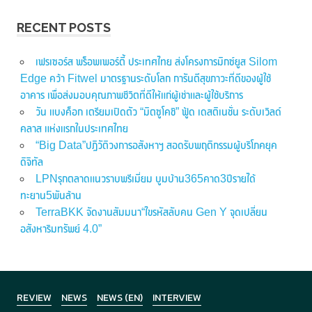
RECENT POSTS
เฟรเซอร์ส พร็อพเพอร์ตี้ ประเทศไทย ส่งโครงการมิกซ์ยูส Silom
Edge คว้า Fitwel มาตรฐานระดับโลก การันตีสุขภาวะที่ดีของผู้ใช้
อาคาร เพื่อส่งมอบคุณภาพชีวิตที่ดีให้แก่ผู้เช่าและผู้ใช้บริการ
วัน แบงค็อก เตรียมเปิดตัว “มิตซูโคชิ” ฟู้ด เดสติเนชั่น ระดับเวิลด์
คลาส แห่งแรกในประเทศไทย
“Big Data”ปฏิวัติวงการอสังหาฯ สอดรับพฤติกรรมผู้บริโภคยุค
ดิจิทัล
LPNรุกตลาดแนวราบพรีเมี่ยม บูมบ้าน365คาด3ปีรายได้
ทะยาน5พันล้าน
TerraBKK จัดงานสัมมนา“ไขรหัสลับคน Gen Y จุดเปลี่ยน
อสังหาริมทรัพย์ 4.0”
REVIEW
NEWS
NEWS (EN)
INTERVIEW