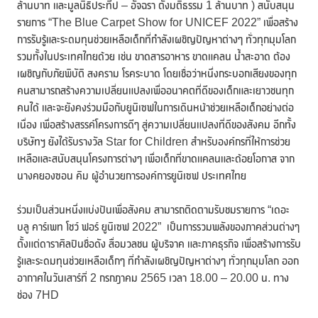
ล้านบาท และมูลนิธิประทีป – อัจฉรา ตั้งมติธรรม 1 ล้านบาท ) สนับสนุน
รายการ “The Blue Carpet Show for UNICEF 2022” เพื่อสร้าง
การรับรู้และระดมทุนช่วยเหลือเด็กที่กำลังเผชิญปัญหาต่างๆ ทั่วทุกมุมโลก
รวมทั้งในประเทศไทยด้วย เช่น ขาดสารอาหาร ขาดแคลน น้ำสะอาด ต้อง
เผชิญกับภัยพิบัติ สงคราม โรคระบาด โดยเชื่อว่าหนึ่งกระบอกเสียงของทุก
คนสามารถสร้างความเปลี่ยนแปลงเพื่ออนาคตที่ดีของเด็กและเยาวชนทุก
คนได้ และจะยังคงร่วมมือกับยูนิเซฟในการเดินหน้าช่วยเหลือเด็กอย่างต่อ
เนื่อง เพื่อสร้างสรรค์โครงการดีๆ สู่ความเปลี่ยนแปลงที่ดีของสังคม อีกทั้ง
บริษัทฯ ยังได้รับรางวัล Star for Children สำหรับองค์กรที่ให้การช่วย
เหลือและสนับสนุนโครงการต่างๆ เพื่อเด็กที่ขาดแคลนและด้อยโอกาส จาก
นางคยองซอน คิม ผู้อำนวยการองค์การยูนิเซฟ ประเทศไทย
ร่วมเป็นส่วนหนึ่งแบ่งปันเพื่อสังคม สามารถติดตามรับชมรายการ “เดอะ
บลู คาร์เพท โชว์ ฟอร์ ยูนิเซฟ 2022” เป็นการรวมพลังของภาคส่วนต่างๆ
ตั้งแต่ดาราศิลปินชื่อดัง สื่อมวลชน ผู้บริจาค และภาคธุรกิจ เพื่อสร้างการรับ
รู้และระดมทุนช่วยเหลือเด็กๆ ที่กำลังเผชิญปัญหาต่างๆ ทั่วทุกมุมโลก ออก
อากาศในวันเสาร์ที่ 2 กรกฎาคม 2565 เวลา 18.00 – 20.00 น. ทาง
ช่อง 7HD