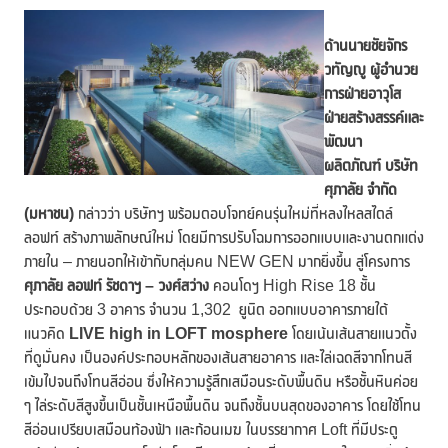
ด้านนายชัยจักร
วทัญญู ผู้อำนวย
การฝ่ายอาวุโส
ฝ่ายสร้างสรรค์และ
พัฒนา
ผลิตภัณฑ์
บริษัท
ศุภาลัย จำกัด
(มหาชน)
กล่าวว่า บริษัทฯ พร้อมตอบโจทย์คนรุ่นใหม่ที่หลงไหลสไตล์
ลอฟท์ สร้างภาพลักษณ์ใหม่ โดยมีการปรับโฉมการออกแบบและงานตกแต่ง
ภายใน – ภายนอกให้เข้ากับกลุ่มคน NEW GEN มากยิ่งขึ้น สู่โครงการ
ศุภาลัย ลอฟท์ รัชดาฯ – วงศ์สว่าง
คอนโดฯ High Rise 18 ชั้น
ประกอบด้วย 3 อาคาร จำนวน 1,302 ยูนิต ออกแบบอาคารภายใต้
แนวคิด
LIVE high in LOFT mosphere
โดยเน้นเส้นสายแนวตั้ง
ที่ดูมั่นคง เป็นองค์ประกอบหลักของเส้นสายอาคาร และไล่เฉดสีจากโทนสี
เข้มไปจนถึงโทนสีอ่อน ซึ่งให้ความรู้สึกเสมือนระดับพื้นดิน หรือชั้นหินค่อย
ๆ ไล่ระดับสีสูงขึ้นเป็นชั้นเหนือพื้นดิน จนถึงชั้นบนสุดของอาคาร โดยใช้โทน
สีอ่อนเปรียบเสมือนท้องฟ้า และก้อนเมฆ ในบรรยากาศ Loft ที่มีประตู