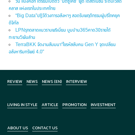
วัน แบงค็อก เตรียมเปิดตัว “มิตซูโคชิ” ฟู้ด เดสติเนชั่น ระดับเวิลด์
คลาส แห่งแรกในประเทศไทย
“Big Data”ปฏิวัติวงการอสังหาฯ สอดรับพฤติกรรมผู้บริโภคยุค
ดิจิทัล
LPNรุกตลาดแนวราบพรีเมี่ยม บูมบ้าน365คาด3ปีรายได้
ทะยาน5พันล้าน
TerraBKK จัดงานสัมมนา“ไขรหัสลับคน Gen Y จุดเปลี่ยน
อสังหาริมทรัพย์ 4.0”
REVIEW
NEWS
NEWS (EN)
INTERVIEW
LIVING IN STYLE
ARTICLE
PROMOTION
INVESTMENT
ABOUT US
CONTACT US