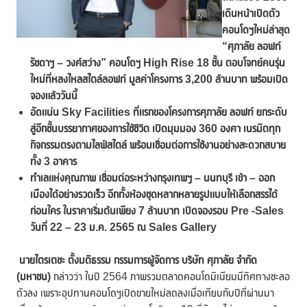
เดินหน้าเปิดตัว
คอนโดฯใหม่ล่าสุด
“
ศุภาลัย ลอฟท์
รัชดาฯ – วงศ์สว่าง” คอนโดฯ
High Rise 18 ชั้น ตอบโจทย์คนรุ่น
ใหม่ที่หลงไหลสไตล์ลอฟท์ มูลค่าโครงการ 3,200 ล้านบาท พร้อมเปิด
จองแล้ววันนี้
อัดแน่น
Sky Facilities ที่แรกของโครงการศุภาลัย ลอฟท์ ยกระดับ
สู่อีกชั้นบรรยากาศของการใช้ชีวิต เปิดมุมมอง 360 องศา เนรมิตทุก
กิจกรรมตรงตามไลฟ์สไตล์ พร้อมเชื่อมต่อการใช้งานอย่างสะดวกสบาย
ทั้ง 3 อาคาร
ทำเลแห่งคุณภาพ เชื่อมต่อระหว่างกรุงเทพฯ – นนทบุรี เข้า
– ออก
เมืองได้อย่างรวดเร็ว อีกทั้งห้องชุดหลากหลายรูปแบบให้เลือกสรรได้
ก่อนใคร ในราคาเริ่มต้นเพียง 7 ล้านบาท
เปิดจองรอบ
Pre -Sales
วันที่ 22 – 23 ม.ค. 2565 ณ Sales Gallery
นายไตรเตชะ ตั้งมติธรรม กรรมการผู้จัดการ บริษัท ศุภาลัย จำกัด
(มหาชน)
กล่าวว่า ในปี 2564 ภาพรวมตลาดคอนโดมิเนียมมีทิศทางชะลอ
ตัวลง เพราะอุปทานคอนโดฯเปิดขายใหม่ลดลงเมื่อเทียบกับปีที่ผ่านมา