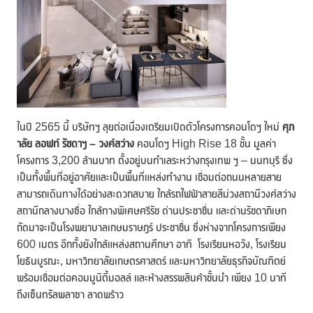
ในปี 2565 นี้ บริษัทฯ ลุยต่อเนื่องเตรียมเปิดตัวโครงการคอนโดฯ ใหม่
ศุภ
าลัย ลอฟท์ รัชดาฯ – วงศ์สว่าง
คอนโดฯ High Rise 18 ชั้น มูลค่า
โครงการ 3,200 ล้านบาท ตั้งอยู่บนทำเลระหว่างกรุงเทพ ฯ – นนทบุรี ซึ่ง
เป็นทั้งพื้นที่อยู่อาศัยและเป็นพื้นที่แหล่งทำงาน เชื่อมต่อถนนหลายสาย
สามารถเดินทางได้อย่างสะดวกสบาย ใกล้รถไฟฟ้าสายสีม่วงสถานีวงศ์สว่าง
สถานีกลางบางซื่อ ใกล้ทางพิเศษศรีรัช ด่านประชาชื่น และด่านรัชดาภิเษก
ถัดมาจะเป็นโรงพยาบาลเกษมราษฎร์ ประชาชื่น ซึ่งห่างจากโครงการเพียง
600 เมตร อีกทั้งยังใกล้แหล่งสถานศึกษา อาทิ โรงเรียนหอวัง, โรงเรียน
โยธินบูรณะ, มหาวิทยาลัยเกษตรศาสตร์ และมหาวิทยาลัยธุรกิจบัณฑิตย์
พร้อมเชื่อมต่อคอมมูนิตี้มอลล์ และห้างสรรพสินค้าชั้นนำ เพียง 10 นาที
ถึงเซ็นทรัลพลาซา ลาดพร้าว