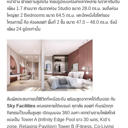
หน้าต่าง ฝ้าเพดานสูงโปร่ง โดยมีรูปแบบห้องที่หลากหลาย ในราคาเริ่มต้น
เพียง 1.7 ล้านบาท เริ่มจากห้อง Studio ขนาด 28.0 ตร.ม. จนถึงห้อง
ใหญ่สุด 2 Bedrooms ขนาด 64.5 ตร.ม. และอีกหนึ่งไฮไลท์ของ
โครงการนี้ คือ ห้องลอฟท์ พื้นที่ 2 ชั้น ขนาด 47.0 – 48.0 ตร.ม. ซึ่งมี
เพียง 24 ยูนิตเท่านั้น
สัมผัสประสบการณ์ใช้ชีวิตที่เหนือระดับ พร้อมสูดอากาศได้เต็มปอด กับ
Sky Facilities
แห่งแรกภายใต้แบรนด์ ศุภาลัย ลอฟท์ ที่เนรมิตทุก
กิจกรรมไว้บนชั้นสูงสุด เปิดมุมมอง 360 องศา แตกต่างตามไลฟ์สไตล์
แบ่งเป็น Tower A (Infinity Edge Pool ยาว 30 เมตร, Kid’s
zone, Relaxing Pavilion) Tower B (Fitness, Co-Living