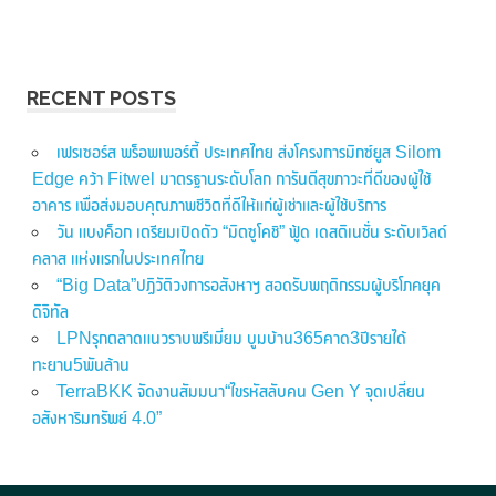
RECENT POSTS
เฟรเซอร์ส พร็อพเพอร์ตี้ ประเทศไทย ส่งโครงการมิกซ์ยูส Silom
Edge คว้า Fitwel มาตรฐานระดับโลก การันตีสุขภาวะที่ดีของผู้ใช้
อาคาร เพื่อส่งมอบคุณภาพชีวิตที่ดีให้แก่ผู้เช่าและผู้ใช้บริการ
วัน แบงค็อก เตรียมเปิดตัว “มิตซูโคชิ” ฟู้ด เดสติเนชั่น ระดับเวิลด์
คลาส แห่งแรกในประเทศไทย
“Big Data”ปฏิวัติวงการอสังหาฯ สอดรับพฤติกรรมผู้บริโภคยุค
ดิจิทัล
LPNรุกตลาดแนวราบพรีเมี่ยม บูมบ้าน365คาด3ปีรายได้
ทะยาน5พันล้าน
TerraBKK จัดงานสัมมนา“ไขรหัสลับคน Gen Y จุดเปลี่ยน
อสังหาริมทรัพย์ 4.0”