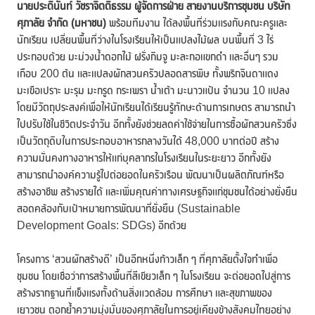
นายประตินันท์ วัชราจิตติธรรม
ผู้จัดการฝ่าย สายงานบริการชุมชน บริษัท
ศุภาลัย จำกัด (มหาชน)
พร้อมทีมงาน ได้ลงพื้นที่ร่วมแรงกับคณะครูและ
นักเรียน เปลี่ยนพื้นที่ว่างในโรงเรียนให้เป็นแปลงไม้ผล บนพื้นที่ 3 ไร่
ประกอบด้วย มะม่วงน้ำดอกไม้ ฝรั่งกิมจู มะละกอแขกดำ และอื่นๆ รวม
เกือบ 200 ต้น และแปลงผักสวนครัวปลอดสารพิษ ทั้งพริกจินดาแดง
มะเขือเปราะ มะรุม มะกรูด กระเพรา น้ำเต้า มะนาวแป้น จำนวน 10 แปลง
โดยมีวัตถุประสงค์เพื่อให้นักเรียนได้เรียนรู้ทักษะด้านการเกษตร สามารถนำ
ไปปรับใช้ในชีวิตประจำวัน อีกทั้งยังช่วยลดค่าใช้จ่ายในการซื้อผักสวนครัวซึ่ง
เป็นวัตถุดิบในการประกอบอาหารกลางวันได้ 48,000 บาทต่อปี สร้าง
ความมั่นคงทางอาหารให้แก่บุคลากรในโรงเรียนในระยะยาว อีกทั้งยัง
สามารถนำองค์ความรู้ไปต่อยอดในครัวเรือน พัฒนาเป็นผลิตภัณฑ์หรือ
สร้างอาชีพ สร้างรายได้ และเพิ่มคุณค่าทางเศรษฐกิจแก่ชุมชนได้อย่างยั่งยืน
สอดคล้องกับเป้าหมายการพัฒนาที่ยั่งยืน (Sustainable
Development Goals: SDGs) อีกด้วย
โครงการ ‘สวนผักสร้างดี’ เป็นอีกหนึ่งก้าวเล็ก ๆ ที่ศุภาลัยตั้งใจทำเพื่อ
ชุมชน โดยเชื่อว่าการสร้างพื้นที่สีเขียวเล็ก ๆ ในโรงเรียน จะต่อยอดไปสู่การ
สร้างรากฐานที่แข็งแรงทั้งด้านสิ่งแวดล้อม การศึกษา และสุขภาพของ
เยาวชน ตอกย้ำความมุ่งมั่นของศุภาลัยในการอยู่เคียงข้างสังคมไทยอย่าง