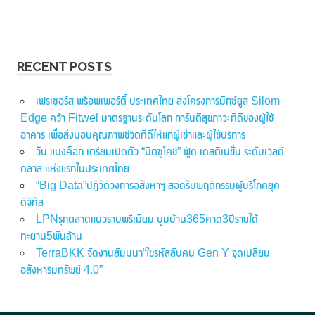
RECENT POSTS
เฟรเซอร์ส พร็อพเพอร์ตี้ ประเทศไทย ส่งโครงการมิกซ์ยูส Silom
Edge คว้า Fitwel มาตรฐานระดับโลก การันตีสุขภาวะที่ดีของผู้ใช้
อาคาร เพื่อส่งมอบคุณภาพชีวิตที่ดีให้แก่ผู้เช่าและผู้ใช้บริการ
วัน แบงค็อก เตรียมเปิดตัว “มิตซูโคชิ” ฟู้ด เดสติเนชั่น ระดับเวิลด์
คลาส แห่งแรกในประเทศไทย
“Big Data”ปฏิวัติวงการอสังหาฯ สอดรับพฤติกรรมผู้บริโภคยุค
ดิจิทัล
LPNรุกตลาดแนวราบพรีเมี่ยม บูมบ้าน365คาด3ปีรายได้
ทะยาน5พันล้าน
TerraBKK จัดงานสัมมนา“ไขรหัสลับคน Gen Y จุดเปลี่ยน
อสังหาริมทรัพย์ 4.0”