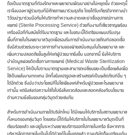
ถือเป็นมาตรฐานที่ต้องรักษาและพยายามพัฒนาอย่างไม่หยุดยั้ง ด้วยเหตุนี้
เราจึงมองหาผู้ร่วมทุนที่มีศักยภาพมาร่วมธุรกิจ โดยได้รับเกียรติจากทางนำ
วิวัฒน์ฯมาร่วมมือกันให้บริการทำความสะอาดและฆ่าเชื้ออุปกรณ์ทางการ
แพทย์ (Sterile Processing Service) ด้วยทีมงานที่เชี่ยวชาญพร้อม
เครื่องมือที่ทันสมัยได้รับมาตรฐาน และในขณะนี้ได้เตรียมแผนปรับปรุง
พื้นที่ภายในโรงพยาบาลวิมุตเพื่อรองรับการดำเนินงานเวชภัณฑ์ปลอดเชื้อ
ซึ่งมีส่วนช่วยร่นระยะเวลาการทำงานของฝ่ายสนับสนุนในโรงพยาบาล และ
เพิ่มความปลอดภัยขั้นสูงให้แก่ผู้ป่วยมากยิ่งขึ้น นอกจากนี้ ยังให้บริการ
บำบัดมูลฝอยติดเชื้อทางการแพทย์ (Medical Waste Sterilization
Service) ให้เป็นไปตามมาตรฐานและสามารถเปลี่ยนขยะเป็นเชื้อเพลิงเพื่อ
ใช้เป็นพลังงานทดแทน อีกทั้งยังแปรรูปและสร้างสรรค์เป็นผลิตภัณฑ์อื่น ๆ
ได้อีกด้วย ซึ่งนับว่าประโยชน์ที่ไม่ใช่เพียงแค่สำหรับผู้ป่วยและโรงพยาบาล
เท่านั้น แต่ยังส่งต่อความใส่ใจไปยังสิ่งแวดล้อมและสอดคล้องกับนโยบาย
ด้านความยั่งยืนของกลุ่มวิมุตด้วยเช่นกัน
สำหรับการดำเนินงานภายใต้บริษัทใหม่ ได้มีแผนให้บริการในสถานพยาบาล
ทั้งหมดของกลุ่มวิมุต โดยขณะนี้ได้เริ่มให้บริการในโรงพยาบาลวิมุตเป็นที่
เรียบร้อยแล้ว และอยู่ในระหว่างขยายบริการออกไปภายในเครือ ซึ่งหากการ
บริหารจัดการภายในเป็นไปได้ด้วยดีในขั้นแรกแล้ว ทางบริษัทก็จะเตรียมเดิน