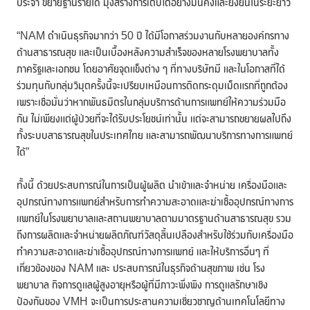
ประจำ ขยายฐานรายได้ มุ่งสร้างการเติบโตอย่างมั่นคงและยั่งยืนในระยะยาว
“NAM ดำเนินธุรกิจมากว่า 50 ปี ได้มีโอกาสร่วมงานกับหลายองค์กรทาง
ด้านสาธารณสุข และเป็นเบื้องหลังความสำเร็จของหลายโรงพยาบาลทั้ง
ภาครัฐและเอกชน โดยอาศัยจุดแข็งต่าง ๆ ที่ทางบริษัทมี และในโอกาสที่ได้
ร่วมทุนกับกลุ่มวิมุตครั้งนี้จะเปรียบเหมือนการติดกระดุมเม็ดแรกที่ถูกต้อง
เพราะเชื่อมั่นว่าหากพันธมิตรในกลุ่มบริการด้านการแพทย์ให้ความร่วมมือ
กัน ไม่เพียงแต่ผู้ป่วยที่จะได้รับประโยชน์เท่านั้น แต่จะสามารถขยายผลไปถึง
ทั้งระบบสาธารณสุขในประเทศไทย และสามารถพัฒนาบริการทางการแพทย์
ได้”
ทั้งนี้ ด้วยประสบการณ์ในการเป็นผู้ผลิต นำเข้าและจำหน่าย เครื่องมือและ
อุปกรณ์ทางการแพทย์สำหรับการทำความสะอาดและฆ่าเชื้ออุปกรณ์ทางการ
แพทย์ในโรงพยาบาลและสถานพยาบาลตามมาตรฐานด้านสาธารณสุข รวม
ถึงการผลิตและจำหน่ายผลิตภัณฑ์วัสดุสิ้นเปลืองสำหรับใช้ร่วมกับเครื่องมือ
ทำความสะอาดและฆ่าเชื้ออุปกรณ์ทางการแพทย์ และให้บริการอื่นๆ ที่
เกี่ยวข้องของ NAM และ ประสบการณ์ในธุรกิจด้านสุขภาพ เช่น โรง
พยาบาล กิจการดูแลผู้สูงอายุหรือผู้ที่มีภาวะพึ่งพิง การดูแลรักษาเชิง
ป้องกันของ VMH จะเป็นการประสานความเชี่ยวชาญด้านเทคโนโลยีทาง