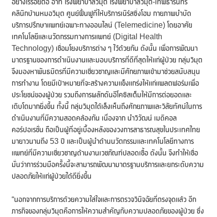
อย่างไร้รอยต่อ อาทิ โรงพยาบาลวิมุต โรงพยาบาลวิมุต-เทพธารินทร์
คลินิกบ้านหมอวิมุต ศูนย์ฟื้นฟูที่ให้บริการเนิร์สซิ่งโฮม กายภาพบำบัด
บริการปรึกษาแพทย์เฉพาะทางออนไลน์ (Telemedicine) โดยอาศัย
เทคโนโลยีและนวัตกรรมทางการแพทย์ (Digital Health
Technology) เชื่อมโยงบริการต่าง ๆ ไว้ด้วยกัน ดังนั้น เพื่อการพัฒนา
มาตรฐานของการดำเนินงานและมอบบริการที่ดีที่สุดให้แก่ผู้ป่วย กลุ่มวิมุต
จึงมองหาพันธมิตรที่มีความเชี่ยวชาญและมีศักยภาพเข้ามาช่วยสนับสนุน
การทำงาน โดยมีเป้าหมายที่จะสร้างความแข็งแกร่งให้แก่แพลตฟอร์มเพื่อ
ประโยชน์ของผู้ป่วย รวมถึงการผลักดันอีโคซิสเต็มให้มีการต่อยอดและ
เติบโตมากยิ่งขึ้น ทั้งนี้ กลุ่มวิมุตได้เล็งเห็นถึงศักยภาพและวิสัยทัศน์ในการ
ดำเนินงานที่มีความสอดคล้องกัน เนื่องจาก นำวิวัฒน์ เมดิคอล
คอร์ปอเรชั่น ถือเป็นผู้ที่อยู่เบื้องหลังของวงการสาธารณสุขในประเทศไทย
มายาวนานถึง 53 ปี และเป็นผู้นำด้านนวัตกรรมและเทคโนโลยีทางการ
แพทย์ที่มีความเชี่ยวชาญด้านงานเวชภัณฑ์ปลอดเชื้อ ดังนั้น จึงทำให้เชื่อ
มั่นว่าการร่วมมือครั้งนี้จะสามารถพัฒนามาตรฐานบริการและยกระดับความ
ปลอดภัยให้แก่ผู้ป่วยได้ดียิ่งขึ้น
“นอกจากการบริการด้วยความใส่ใจและการตรวจวินิจฉัยที่ตรงจุดแล้ว อีก
ภารกิจของกลุ่มวิมุตคือการให้ความสำคัญกับความปลอดภัยของผู้ป่วย ซึ่ง