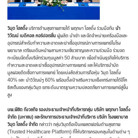
วิมุต โฮลดิ้ง
บริการด้านสุขภาพภายใต้ พฤกษา โฮลดิ้ง ร่วมมือกับ
นำ
วิวัฒน์ เมดิคอล คอร์ปอเรชั่น
ผู้ผลิต นำเข้า และจัดจำหน่ายเครื่องมือและ
อุปกรณ์สำหรับทำความสะอาดและฆ่าเชื้ออุปกรณ์ทางการแพทย์ในโรง
พยาบาล เตรียมเดินหน้าผสานความเชี่ยวชาญและความร่วมมือ ร่วมจด
ทะเบียนจัดตั้งบริษัทร่วมทุนมูลค่า 50 ล้านบาท เพื่อดำเนินธุรกิจให้บริการ
ทำความสะอาดและฆ่าเชื้ออุปกรณ์ทางการแพทย์ และให้บริการบำบัด
มูลฝอยติดเชื้อทางการแพทย์ โดยแบ่งสัดส่วนการถือหุ้น วิมุต โฮลดิ้ง
40% และ นำวิวัฒน์ฯ 60% พร้อมตั้งเป้าเสริมความแข็งแกร่งภายใต้อีโค
ซิสเต็มของกลุ่มวิมุต ยกระดับมาตรฐานความปลอดภัยทางการแพทย์สู่ขั้น
สูง
นพ.พิชิต กังวลกิจ รองประธานเจ้าหน้าที่บริหารกลุ่ม บริษัท พฤกษา โฮลดิ้ง
จำกัด (มหาชน) และรักษาการประธานเจ้าหน้าที่บริหาร บริษัท โรงพยาบาล
วิมุต โฮลดิ้ง จำกัด
กล่าวว่า กลุ่มวิมุตถือเป็นแพลตฟอร์มด้านสุขภาพ
(Trusted Healthcare Platform) ที่ให้บริการครอบคลุมในด้านต่าง ๆ