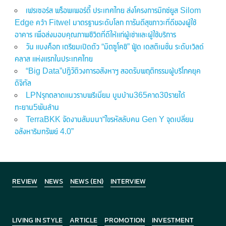
เฟรเซอร์ส พร็อพเพอร์ตี้ ประเทศไทย ส่งโครงการมิกซ์ยูส Silom
Edge คว้า Fitwel มาตรฐานระดับโลก การันตีสุขภาวะที่ดีของผู้ใช้
อาคาร เพื่อส่งมอบคุณภาพชีวิตที่ดีให้แก่ผู้เช่าและผู้ใช้บริการ
วัน แบงค็อก เตรียมเปิดตัว “มิตซูโคชิ” ฟู้ด เดสติเนชั่น ระดับเวิลด์
คลาส แห่งแรกในประเทศไทย
“Big Data”ปฏิวัติวงการอสังหาฯ สอดรับพฤติกรรมผู้บริโภคยุค
ดิจิทัล
LPNรุกตลาดแนวราบพรีเมี่ยม บูมบ้าน365คาด3ปีรายได้
ทะยาน5พันล้าน
TerraBKK จัดงานสัมมนา“ไขรหัสลับคน Gen Y จุดเปลี่ยน
อสังหาริมทรัพย์ 4.0”
REVIEW
NEWS
NEWS (EN)
INTERVIEW
LIVING IN STYLE
ARTICLE
PROMOTION
INVESTMENT