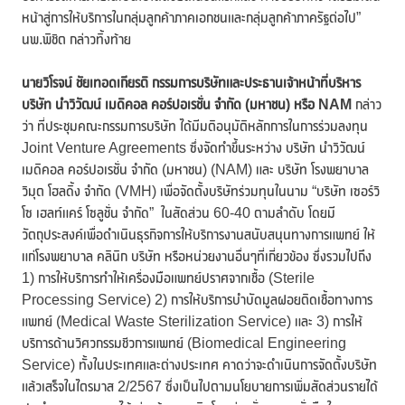
หน้าสู่การให้บริการในกลุ่มลูกค้าภาคเอกชนและกลุ่มลูกค้าภาครัฐต่อไป”
นพ.พิชิต กล่าวทิ้งท้าย
นายวิโรจน์ ชัยเทอดเกียรติ กรรมการบริษัทและประธานเจ้าหน้าที่บริหาร
บริษัท นำวิวัฒน์ เมดิคอล คอร์ปอเรชั่น จำกัด (มหาชน) หรือ
NAM
กล่าว
ว่า ที่ประชุมคณะกรรมการบริษัท ได้มีมติอนุมัติหลักการในการร่วมลงทุน
Joint Venture Agreements ซึ่งจัดทำขึ้นระหว่าง บริษัท นำวิวัฒน์
เมดิคอล คอร์ปอเรชั่น จำกัด (มหาชน) (NAM) และ บริษัท โรงพยาบาล
วิมุต โฮลดิ้ง จำกัด (VMH) เพื่อจัดตั้งบริษัทร่วมทุนในนาม “บริษัท เซอร์วิ
โซ เฮลท์แคร์ โซลูชั่น จำกัด” ในสัดส่วน 60-40 ตามลำดับ โดยมี
วัตถุประสงค์เพื่อดำเนินธุรกิจการให้บริการงานสนับสนุนทางการแพทย์ ให้
แก่โรงพยาบาล คลินิก บริษัท หรือหน่วยงานอื่นๆที่เกี่ยวข้อง ซึ่งรวมไปถึง
1) การให้บริการทำให้เครื่องมือแพทย์ปราศจากเชื้อ (Sterile
Processing Service) 2) การให้บริการบำบัดมูลฝอยติดเชื้อทางการ
แพทย์ (Medical Waste Sterilization Service) และ 3) การให้
บริการด้านวิศวกรรมชีวการแพทย์ (Biomedical Engineering
Service) ทั้งในประเทศและต่างประเทศ คาดว่าจะดำเนินการจัดตั้งบริษัท
แล้วเสร็จในไตรมาส 2/2567 ซึ่งเป็นไปตามนโยบายการเพิ่มสัดส่วนรายได้