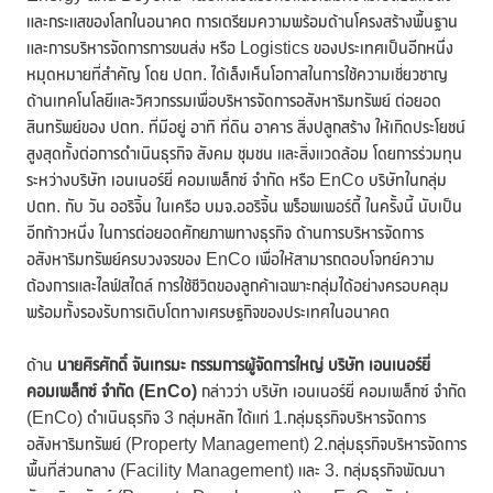
และกระแสของโลกในอนาคต การเตรียมความพร้อมด้านโครงสร้างพื้นฐาน
และการบริหารจัดการการขนส่ง หรือ Logistics ของประเทศเป็นอีกหนึ่ง
หมุดหมายที่สำคัญ โดย ปตท. ได้เล็งเห็นโอกาสในการใช้ความเชี่ยวชาญ
ด้านเทคโนโลยีและวิศวกรรมเพื่อบริหารจัดการอสังหาริมทรัพย์ ต่อยอด
สินทรัพย์ของ ปตท. ที่มีอยู่ อาทิ ที่ดิน อาคาร สิ่งปลูกสร้าง ให้เกิดประโยชน์
สูงสุดทั้งต่อการดำเนินธุรกิจ สังคม ชุมชน และสิ่งแวดล้อม โดยการร่วมทุน
ระหว่างบริษัท เอนเนอร์ยี่ คอมเพล็กซ์ จำกัด หรือ EnCo บริษัทในกลุ่ม
ปตท. กับ วัน ออริจิ้น ในเครือ บมจ.ออริจิ้น พร็อพเพอร์ตี้ ในครั้งนี้ นับเป็น
อีกก้าวหนึ่ง ในการต่อยอดศักยภาพทางธุรกิจ ด้านการบริหารจัดการ
อสังหาริมทรัพย์ครบวงจรของ EnCo เพื่อให้สามารถตอบโจทย์ความ
ต้องการและไลฟ์สไตล์ การใช้ชีวิตของลูกค้าเฉพาะกลุ่มได้อย่างครอบคลุม
พร้อมทั้งรองรับการเติบโตทางเศรษฐกิจของประเทศในอนาคต
ด้าน
นายศิรศักดิ์ จันเทรมะ กรรมการผู้จัดการใหญ่ บริษัท เอนเนอร์ยี่
คอมเพล็กซ์ จำกัด (
EnCo)
กล่าวว่า บริษัท เอนเนอร์ยี่ คอมเพล็กซ์ จำกัด
(EnCo) ดำเนินธุรกิจ 3 กลุ่มหลัก ได้แก่ 1.กลุ่มธุรกิจบริหารจัดการ
อสังหาริมทรัพย์ (Property Management) 2.กลุ่มธุรกิจบริหารจัดการ
พื้นที่ส่วนกลาง (Facility Management) และ 3. กลุ่มธุรกิจพัฒนา