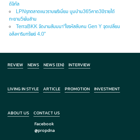
ดิจิทัล
LPNรุกตลาดแนวราบพรีเมี่ยม บูมบ้าน365คาด3ปีรายได้
ทะยาน5พันล้าน
TerraBKK จัดงานสัมมนา“ไขรหัสลับคน Gen Y จุดเปลี่ยน
อสังหาริมทรัพย์ 4.0”
REVIEW
NEWS
NEWS (EN)
INTERVIEW
LIVING IN STYLE
ARTICLE
PROMOTION
INVESTMENT
ABOUT US
CONTACT US
Facebook
@propdna