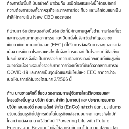
ต้องการในพื้นที่เป็นอย่างดี มาร่วมกันเนรมิตโรงแรมแห่งนี้ให้ตอบโจทย์
ความต้องการของทั้งภาคธุรกิจและภาคการท่องเที่ยว และพลิกโฉมแยกเนิน
สำลีให้กลายเป็น New CBD ของระยอง
ที่ผ่านมา จังหวัดระยองถือเป็นจังหวัดที่มีศักยภาพสูงทั้งด้านการท่องเที่ยว
และการลงทุนภาคอุตสาหกรรม และเป็นหนึ่งในจังหวัดสำคัญของเขต
พัฒนาพิเศษภาคตะวันออก (EEC) ที่ได้รับการส่งเสริมการลงทุนอย่างต่อ
เนื่อง การพัฒนาโรงแรมแห่งใหม่ในจังหวัดระยองที่เป็นโรงแรมที่มีชื่อเสียง
ในระดับสากล จึงถือเป็นการรองรับความต้องการของนักลงทุนที่เพิ่มสูงขึ้น
อย่างต่อเนื่อง พร้อมทั้งรองรับภาคการท่องเที่ยวที่ฟื้นตัวจากสถานการณ์
COVID-19 และกลายเป็นจุดนัดพบสมัยใหม่แห่ง EEC คาดว่าน่าจะ
เปิดให้บริการได้ในช่วงไตรมาส 2/2566 นี้
ด้าน
นายชาญศักดิ์ ชื่นชม รองกรรมการผู้จัดการใหญ่วิศวกรรมและ
โครงสร้างพื้นฐาน บริษัท ปตท. จำกัด (มหาชน) และ ประธานกรรมการ
บริษัท เอนเนอร์ยี่ คอมเพล็กซ์ จำกัด (
EnCo)
กล่าวว่า ปตท. มุ่งเน้นการ
ปรับเปลี่ยนธุรกิจไปสู่การเติบโตในธุรกิจพลังงานอนาคต และธุรกิจใหม่ที่
ไกลกว่าพลังงาน ตามวิสัยทัศน์ “Powering Life with Future
Energy and Beyond” เพื่อให้สอดรับกับแนวโน้มความเปลี่ยนแปลง