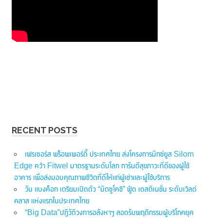
RECENT POSTS
เฟรเซอร์ส พร็อพเพอร์ตี้ ประเทศไทย ส่งโครงการมิกซ์ยูส Silom
Edge คว้า Fitwel มาตรฐานระดับโลก การันตีสุขภาวะที่ดีของผู้ใช้
อาคาร เพื่อส่งมอบคุณภาพชีวิตที่ดีให้แก่ผู้เช่าและผู้ใช้บริการ
วัน แบงค็อก เตรียมเปิดตัว “มิตซูโคชิ” ฟู้ด เดสติเนชั่น ระดับเวิลด์
คลาส แห่งแรกในประเทศไทย
“Big Data”ปฏิวัติวงการอสังหาฯ สอดรับพฤติกรรมผู้บริโภคยุค