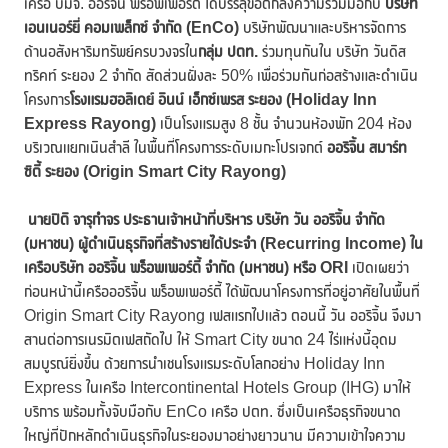
เครือ บมจ. ออริจิ้น พร็อพเพอร์ตี้ ได้บรรลุข้อตกลงความร่วมมือกับ
บริษัท
เอนเนอร์ยี่ คอมเพล็กซ์ จำกัด (
EnCo)
บริษัทพัฒนาและบริหารจัดการ
ด้านอสังหาริมทรัพย์ครบวงจรใน
กลุ่ม ปตท.
ร่วมทุนกันใน บริษัท วันดิส
ทริคท์ ระยอง 2 จำกัด สัดส่วนฝั่งละ 50% เพื่อร่วมกันก่อสร้างและดำเนิน
โครงการ
โรงแรมฮอลิเดย์ อินน์ เอ็กซ์เพรส ระยอง (
Holiday Inn
Express Rayong)
เป็นโรงแรมสูง 8 ชั้น จำนวนห้องพัก 204 ห้อง
บริเวณแยกเนินสำลี ในพื้นที่โครงการระดับเมกะโปรเจกต์
ออริจิ้น สมาร์ท
ซิตี้ ระยอง (
Origin Smart City Rayong)
นายปิติ จารุกำจร ประธานเจ้าหน้าที่บริหาร บริษัท วัน ออริจิ้น จำกัด
(มหาชน) ผู้ดำเนินธุรกิจที่สร้างรายได้ประจำ (Recurring Income) ใน
เครือบริษัท ออริจิ้น พร็อพเพอร์ตี้ จำกัด (มหาชน) หรือ ORI
เปิดเผยว่า
ก่อนหน้านี้เครือออริจิ้น พร็อพเพอร์ตี้ ได้พัฒนาโครงการที่อยู่อาศัยในพื้นที่
Origin Smart City Rayong เฟสแรกไปแล้ว ตอนนี้ วัน ออริจิ้น จึงมา
สานต่อการเนรมิตเฟสถัดไป ให้ Smart City ขนาด 24 ไร่แห่งนี้อุดม
สมบูรณ์ยิ่งขึ้น ด้วยการนำเชนโรงแรมระดับโลกอย่าง Holiday Inn
Express ในเครือ Intercontinental Hotels Group (IHG) มาให้
บริการ พร้อมทั้งจับมือกับ EnCo เครือ ปตท. ซึ่งเป็นเครือธุรกิจขนาด
ใหญ่ที่ปักหลักดำเนินธุรกิจในระยองมาอย่างยาวนาน มีความเข้าใจความ