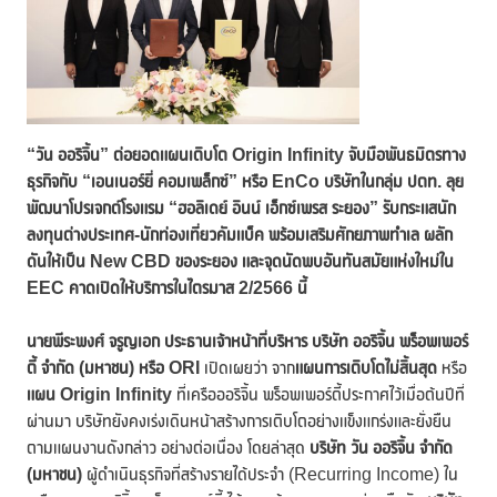
“วัน ออริจิ้น”
ต่อยอดแผนเติบโต
Origin Infinity
จับมือพันธมิตรทาง
ธุรกิจกับ “
เอนเนอร์ยี่ คอมเพล็กซ์” หรือ
EnCo บริษัทในกลุ่ม ปตท. ลุย
พัฒนาโปรเจกต์โรงแรม “ฮอลิเดย์ อินน์ เอ็กซ์เพรส ระยอง” รับกระแสนัก
ลงทุนต่างประเทศ-นักท่องเที่ยวคัมแบ็ค พร้อมเสริมศักยภาพทำเล ผลัก
ดันให้เป็น New CBD ของระยอง และจุดนัดพบอันทันสมัยแห่งใหม่ใน
EEC คาดเปิดให้บริการในไตรมาส 2/2566 นี้
นายพีระพงศ์ จรูญเอก ประธานเจ้าหน้าที่บริหาร บริษัท ออริจิ้น พร็อพเพอร์
ตี้ จำกัด (มหาชน) หรือ
ORI
เปิดเผยว่า จาก
แผนการเติบโตไม่สิ้นสุด
หรือ
แผน
Origin Infinity
ที่เครือออริจิ้น พร็อพเพอร์ตี้ประกาศไว้เมื่อต้นปีที่
ผ่านมา บริษัทยังคงเร่งเดินหน้าสร้างการเติบโตอย่างแข็งแกร่งและยั่งยืน
ตามแผนงานดังกล่าว อย่างต่อเนื่อง โดยล่าสุด
บริษัท วัน ออริจิ้น จำกัด
(มหาชน)
ผู้ดำเนินธุรกิจที่สร้างรายได้ประจำ (Recurring Income) ใน