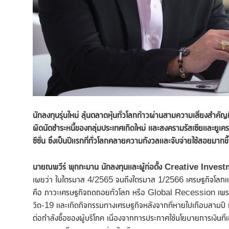
นักลงทุนรุ่นใหม่ ลุ้นตลาดหุ้นทั่วโลกก้าวผ่านสามความเสี่ยงสำคั
ผิดนัดชำระหนี้ของกลุ่มประเทศเกิดใหม่ และสงครามรัสเซียและยูเครน
ซีซั่น ซึ่งเป็นปีแรกที่ทั่วโลกคลายความกังวลและจับจ่ายใช้สอยมากข
นายณพวีร์
พุกกะมาน นักลงทุนและผู้ก่อตั้ง Creative Inv
เผยว่า ในไตรมาส 4/2565 จนถึงไตรมาส 1/2566 เศรษฐกิจโลกและตล
คือ ภาวะเศรษฐกิจถดถอยทั่วโลก หรือ Global Recession เพราะ
วิด-19 และเกิดกิจกรรมทางเศรษฐกิจหลังจากที่หายไปเกือบสามปี แต
ต่อกำลังซื้อของผู้บริโภค เนื่องจากการประกาศใช้นโยบายการเงิน