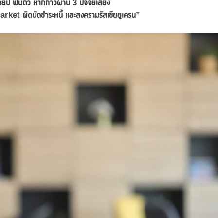
ท้ายปี ฟื้นตัว หากก้าวผ่าน
3 ปัจจัยเสี่ยง
t ผิดนัดชำระหนี้ และสงครามรัสเซียยูเครน”