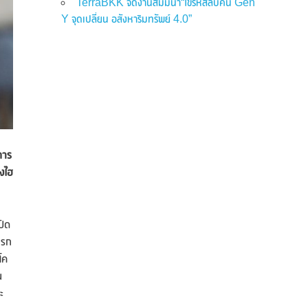
TerraBKK จัดงานสัมมนา“ไขรหัสลับคน Gen
Y จุดเปลี่ยน อสังหาริมทรัพย์ 4.0”
การ
วงไฮ
ปิด
แรก
โค
น
ะ