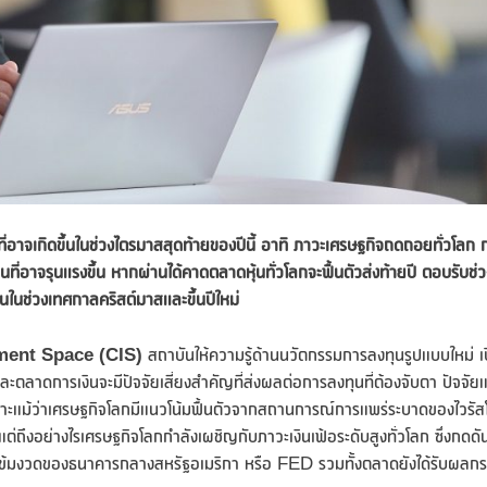
ญที่อาจเกิดขึ้นในช่วงไตรมาสสุดท้ายของปีนี้ อาทิ ภาวะเศรษฐกิจถดถอยทั่วโลก 
ที่อาจรุนแรงขึ้น หากผ่านได้คาดตลาดหุ้นทั่วโลกจะฟื้นตัวส่งท้ายปี ตอบรับช่
ึ้นในช่วงเทศกาลคริสต์มาสและขึ้นปีใหม่
estment Space (CIS)
สถาบันให้ความรู้ด้านนวัตกรรมการลงทุนรูปแบบใหม่ เ
าดการเงินจะมีปัจจัยเสี่ยงสำคัญที่ส่งผลต่อการลงทุนที่ต้องจับตา ปัจจัย
แม้ว่าเศรษฐกิจโลกมีแนวโน้มฟื้นตัวจากสถานการณ์การแพร่ระบาดของไวรัส
่ถึงอย่างไรเศรษฐกิจโลกกำลังเผชิญกับภาวะเงินเฟ้อระดับสูงทั่วโลก ซึ่งกดดั
ที่เข้มงวดของธนาคารกลางสหรัฐอเมริกา หรือ FED รวมทั้งตลาดยังได้รับผลกร