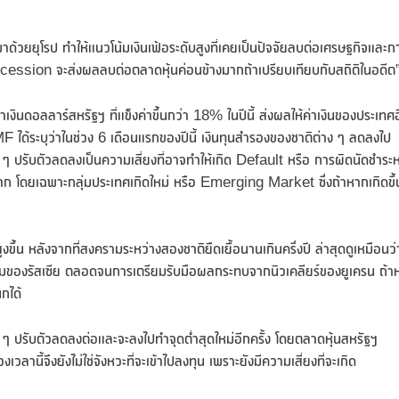
าด้วยยุโรป ทำให้แนวโน้มเงินเฟ้อระดับสูงที่เคยเป็นปัจจัยลบต่อเศรษฐกิจและก
ecession จะส่งผลลบต่อตลาดหุ้นค่อนข้างมากถ้าเปรียบเทียบกับสถิติในอดีต
าเงินดอลลาร์สหรัฐฯ ที่แข็งค่าขึ้นกว่า 18% ในปีนี้ ส่งผลให้ค่าเงินของประเทศอ
MF ได้ระบุว่าในช่วง 6 เดือนแรกของปีนี้ เงินทุนสำรองของชาติต่าง ๆ ลดลงไป
ง ๆ ปรับตัวลดลงเป็นความเสี่ยงที่อาจทำให้เกิด Default หรือ การผิดนัดชำระหน
างมาก โดยเฉพาะกลุ่มประเทศเกิดใหม่ หรือ Emerging Market ซึ่งถ้าหากเกิดขึ้
ขึ้น หลังจากที่สงครามระหว่างสองชาติยืดเยื้อนานเกินครึ่งปี ล่าสุดดูเหมือนว่
เพิ่มของรัสเซีย ตลอดจนการเตรียมรับมือผลกระทบจากนิวเคลียร์ของยูเครน ถ้า
กได้
าง ๆ ปรับตัวลดลงต่อและจะลงไปทำจุดต่ำสุดใหม่อีกครั้ง โดยตลาดหุ้นสหรัฐฯ
วลานี้จึงยังไม่ใช่จังหวะที่จะเข้าไปลงทุน เพราะยังมีความเสี่ยงที่จะเกิด