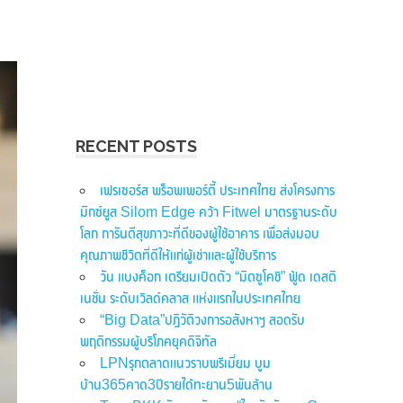
RECENT POSTS
เฟรเซอร์ส พร็อพเพอร์ตี้ ประเทศไทย ส่งโครงการ
มิกซ์ยูส Silom Edge คว้า Fitwel มาตรฐานระดับ
โลก การันตีสุขภาวะที่ดีของผู้ใช้อาคาร เพื่อส่งมอบ
คุณภาพชีวิตที่ดีให้แก่ผู้เช่าและผู้ใช้บริการ
วัน แบงค็อก เตรียมเปิดตัว “มิตซูโคชิ” ฟู้ด เดสติ
เนชั่น ระดับเวิลด์คลาส แห่งแรกในประเทศไทย
“Big Data”ปฏิวัติวงการอสังหาฯ สอดรับ
พฤติกรรมผู้บริโภคยุคดิจิทัล
LPNรุกตลาดแนวราบพรีเมี่ยม บูม
บ้าน365คาด3ปีรายได้ทะยาน5พันล้าน