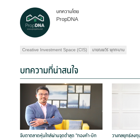
บทความโดย
PropDNA
Creative Investment Space (CIS)
นายณพวีร์ พุกกะมาน
บทความที่น่าสนใจ
จับตาตลาดหุ้นใกล้ผ่านจุดต่ำสุด “ทองคำ-บิท
วางกลยุทธ์ลงทุ