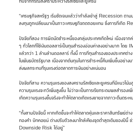
ทบจากกรณีสงครามระหว่างรัสเซียและยูเครน
“เศรษฐกิจสหรัฐฯ เริ่มชัดเจนแล้วว่ากำลังเข้าสู่ Recession ตามม
ลงทุนถูกเปลี่ยนมาเป็นภาวะเศรษฐกิจถดถอยแทน ซึ่งการที่เกิด R
ปัจจัยที่สอง การผิดนัดชำระหนี้ของกลุ่มประเทศเกิดใหม่ เนื่องจากค่
ๆ ทั่วโลกที่ใช้เงินดอลลาร์เป็นทุนสำรองอ่อนค่าลงอย่างมาก โดย I
แล้วกว่า 1 ล้านล้านดอลลาร์ ทั้งนี้ การที่ทุนสำรองของประเทศต่า
ในพันธบัตรรัฐบาล เนื่องจากต้นทุนในการชำระหนี้คืนเพิ่มขึ้นอย่
ส่งผลกระทบที่รุนแรงต่อตลาดการเงินอย่างแน่นอน
ปัจจัยที่สาม ความรุนแรงของสงครามรัสเซียและยูเครนที่มีแนวโน้มสูง
ความรุนแรงจะทวีเพิ่มสูงขึ้น ไม่ว่าจะเป็นการเรียกระดมพลสำรอง
เกิดความรุนแรงขึ้นจริงจะทำให้ตลาดเกิดแรงขายจากภาวะตื่นตระหน
“ทั้งสามปัจจัยนี้ หากเกิดขึ้นจะทำให้ตลาดหุ้นและราคาสินทรัพย์ต่
ทองคำ บิทคอยน์ ต่างปรับตัวลงมาใกล้เคียงจุดต่ำสุดเดิมของปีนี้ ช่วงเ
Downside Risk ได้อยู่”