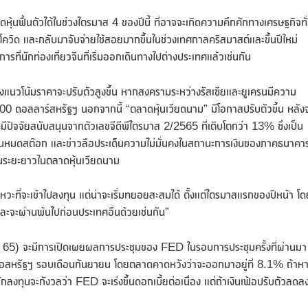
ลาดหุ้นฟื้นตัวได้ในช่วงไตรมาส 4 ของปีนี้ ที่อาจจะเกิดความคึกคักทางเศรษฐกิจทั
ิด และกลับมาจับจ่ายใช้สอยมากขึ้นในช่วงเทศกาลคริสมาสต์และขึ้นปีใหม่
รที่นักท่องเที่ยวจีนที่เริ่มออกเดินทางไปต่างประเทศแล้วเช่นกัน
ซึ่งแนวโน้มราคาจะปรับตัวสูงขึ้น หากสงครามระหว่างรัสเซียและยูเครนมีความ
00 ดอลลาร์สหรัฐฯ นอกจากนี้ “ตลาดหุ้นเวียดนาม” มีโอกาสปรับตัวขึ้น หลัง
ีปัจจัยสนับสนุนจากตัวเลขจีดีพีไตรมาส 2/2565 ที่เติบโตกว่า 13% ซึ่งเป็น
องน้ำมันหมดสต๊อก และข่าวลือประเด็นความไม่มั่นคงในสถานะการเงินของภาคธนาคา
ทุนระยะยาวในตลาดหุ้นเวียดนาม
่จังหวะที่จะเข้าไปลงทุน แต่น่าจะเริ่มทยอยสะสมได้ ตั้งแต่ไตรมาสแรกของปีหน้า โ
ละจะผ่านพ้นไปก่อนประเทศอื่นด้วยเช่นกัน”
ต.ค. 65) จะมีการเปิดเผยผลการประชุมของ FED ในรอบการประชุมครั้งที่ผ่านมา
เฟ้อสหรัฐฯ รอบเดือนกันยายน โดยตลาดคาดหวังว่าจะออกมาอยู่ที่ 8.1% ถ้าห
งทุนจะกังวลว่า FED จะเร่งขึ้นดอกเบี้ยต่อเนื่อง แต่ถ้าเงินเฟ้อปรับตัวลดล