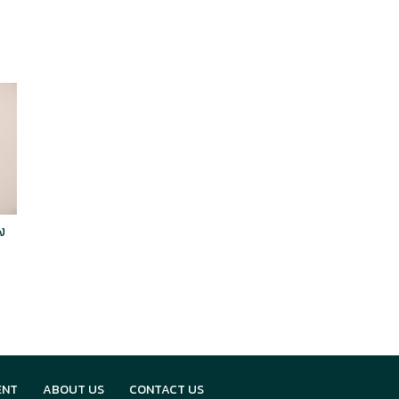
y
ัง
y
ENT
ABOUT US
CONTACT US