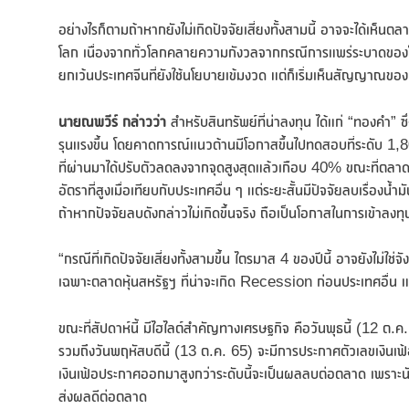
อย่างไรก็ตามถ้าหากยังไม่เกิดปัจจัยเสี่ยงทั้งสามนี้ อาจจะได้เห็นต
โลก เนื่องจากทั่วโลกคลายความกังวลจากกรณีการแพร่ระบาดของโคว
ยกเว้นประเทศจีนที่ยังใช้นโยบายเข้มงวด แต่ก็เริ่มเห็นสัญญาณของกา
นายณพวีร์ กล่าวว่า
สำหรับสินทรัพย์ที่น่าลงทุน ได้แก่ “ทองคำ” 
รุนแรงขึ้น โดยคาดการณ์แนวต้านมีโอกาสขึ้นไปทดสอบที่ระดับ 1,8
ที่ผ่านมาได้ปรับตัวลดลงจากจุดสูงสุดแล้วเกือบ 40% ขณะที่ตลาดม
อัตราที่สูงเมื่อเทียบกับประเทศอื่น ๆ แต่ระยะสั้นมีปัจจัยลบเรื่
ถ้าหากปัจจัยลบดังกล่าวไม่เกิดขึ้นจริง ถือเป็นโอกาสในการเข้าลง
“กรณีที่เกิดปัจจัยเสี่ยงทั้งสามขึ้น ไตรมาส 4 ของปีนี้ อาจยังไม่ใช
เฉพาะตลาดหุ้นสหรัฐฯ ที่น่าจะเกิด Recession ก่อนประเทศอื่น แ
ขณะที่สัปดาห์นี้ มีไฮไลต์สำคัญทางเศรษฐกิจ คือวันพุธนี้ (12 
รวมถึงวันพฤหัสบดีนี้ (13 ต.ค. 65) จะมีการประกาศตัวเลขเงิน
เงินเฟ้อประกาศออกมาสูงกว่าระดับนี้จะเป็นผลลบต่อตลาด เพราะนักล
ส่งผลดีต่อตลาด