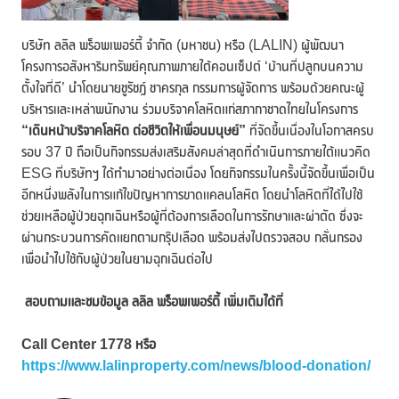
บริษัท ลลิล พร็อพเพอร์ตี้ จำกัด (มหาชน) หรือ (LALIN) ผู้พัฒนา
โครงการอสังหาริมทรัพย์คุณภาพภายใต้คอนเซ็ปต์ ‘บ้านที่ปลูกบนความ
ตั้งใจที่ดี’ นำโดยนายชูรัชฏ์ ชาครกุล กรรมการผู้จัดการ พร้อมด้วยคณะผู้
บริหารและเหล่าพนักงาน ร่วมบริจาคโลหิตแก่สภากาชาดไทยในโครงการ
“เดินหน้าบริจาคโลหิต ต่อชีวิตให้เพื่อนมนุษย์”
ที่จัดขึ้นเนื่องในโอกาสครบ
รอบ 37 ปี ถือเป็นกิจกรรมส่งเสริมสังคมล่าสุดที่ดำเนินการภายใต้แนวคิด
ESG ที่บริษัทฯ ได้ทำมาอย่างต่อเนื่อง โดยกิจกรรมในครั้งนี้จัดขึ้นเพื่อเป็น
อีกหนึ่งพลังในการแก้ไขปัญหาการขาดแคลนโลหิต โดยนำโลหิตที่ได้ไปใช้
ช่วยเหลือผู้ป่วยฉุกเฉินหรือผู้ที่ต้องการเลือดในการรักษาและผ่าตัด ซึ่งจะ
ผ่านกระบวนการคัดแยกตามกรุ๊ปเลือด พร้อมส่งไปตรวจสอบ กลั่นกรอง
เพื่อนำไปใช้กับผู้ป่วยในยามฉุกเฉินต่อไป
สอบถามและชมข้อมูล ลลิล พร็อพเพอร์ตี้ เพิ่มเติมได้ที่
Call Center 1778 หรือ
https://www.lalinproperty.com/news/blood-donation/