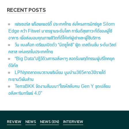
RECENT POSTS
เฟรเซอร์ส พร็อพเพอร์ตี้ ประเทศไทย ส่งโครงการมิกซ์ยูส Silom
Edge คว้า Fitwel มาตรฐานระดับโลก การันตีสุขภาวะที่ดีของผู้ใช้
อาคาร เพื่อส่งมอบคุณภาพชีวิตที่ดีให้แก่ผู้เช่าและผู้ใช้บริการ
วัน แบงค็อก เตรียมเปิดตัว “มิตซูโคชิ” ฟู้ด เดสติเนชั่น ระดับเวิลด์
คลาส แห่งแรกในประเทศไทย
“Big Data”ปฏิวัติวงการอสังหาฯ สอดรับพฤติกรรมผู้บริโภคยุค
ดิจิทัล
LPNรุกตลาดแนวราบพรีเมี่ยม บูมบ้าน365คาด3ปีรายได้
ทะยาน5พันล้าน
TerraBKK จัดงานสัมมนา“ไขรหัสลับคน Gen Y จุดเปลี่ยน
อสังหาริมทรัพย์ 4.0”
REVIEW
NEWS
NEWS (EN)
INTERVIEW