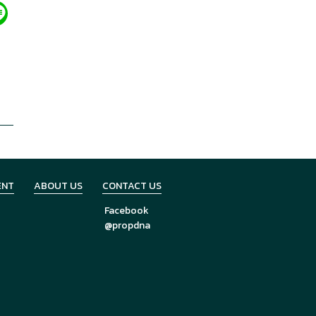
ENT
ABOUT US
CONTACT US
Facebook
@propdna