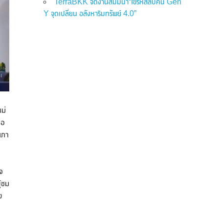
TerraBKK จัดงานสัมมนา“ไขรหัสลับคน Gen
Y จุดเปลี่ยน อสังหาริมทรัพย์ 4.0”
ม่
ขอ
นภา
จ
ู้ชม
ง