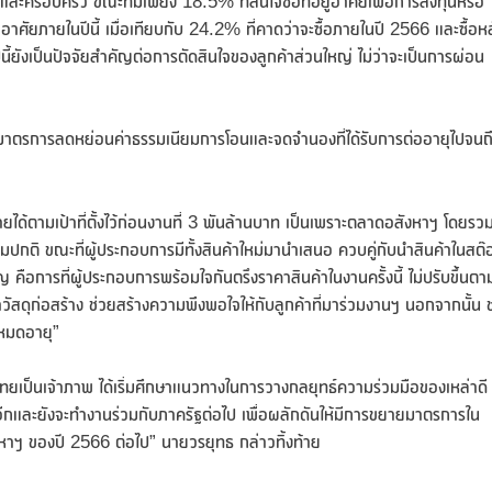
งและครอบครัว ขณะที่มีเพียง 18.5% ที่สนใจซื้อที่อยู่อาศัยเพื่อการลงทุนหรือ
อยู่อาศัยภายในปีนี้ เมื่อเทียบกับ 24.2% ที่คาดว่าจะซื้อภายในปี 2566 และซื้อห
้ยังเป็นปัจจัยสำคัญต่อการตัดสินใจของลูกค้าส่วนใหญ่ ไม่ว่าจะเป็นการผ่อน
ียวกับมาตรการลดหย่อนค่าธรรมเนียมการโอนและจดจำนองที่ได้รับการต่ออายุไปจนถ
ด้ตามเป้าที่ตั้งไว้ก่อนงานที่ 3 พันล้านบาท เป็นเพราะตลาดอสังหาฯ โดยรว
นตามปกติ ขณะที่ผู้ประกอบการมีทั้งสินค้าใหม่มานำเสนอ ควบคู่กับนำสินค้าในสต๊
ญ คือการที่ผู้ประกอบการพร้อมใจกันตรึงราคาสินค้าในงานครั้งนี้ ไม่ปรับขึ้นตา
าวัสดุก่อสร้าง ช่วยสร้างความพึงพอใจให้กับลูกค้าที่มาร่วมงานฯ นอกจากนั้น ช
่หมดอายุ”
ทยเป็นเจ้าภาพ ได้เริ่มศึกษาแนวทางในการวางกลยุทธ์ความร่วมมือของเหล่าดี
ได้อีกและยังจะทำงานร่วมกับภาครัฐต่อไป เพื่อผลักดันให้มีการขยายมาตรการใน
งหาฯ ของปี 2566 ต่อไป” นายวรยุทธ กล่าวทิ้งท้าย