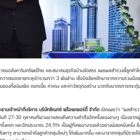
คมอสังหาริมทรัพย์ไทย และสมาคมธุรกิจบ้านจัดสรร เผยผลสำรวจชี้ลูกค้าให
กราคากวาดยอดขายทะลุเป้ารวมกว่า 3 พันล้าน เชื่อปัจจัยหลักมาจากความร่วมมือ
องทั้งเงินเฟ้อ ดอกเบี้ย ค่าแรง และค่าวัสดุก่อสร้าง บวกกับมาตรการกระตุ้
ะธานเจ้าหน้าที่บริหาร บริษัทซีเนกซ์ พร็อพเพอร์ตี้ จำกัด
เปิดเผยว่า “ผลสำรว
่อวันที่ 27-30 ตุลาคมที่ผ่านมาแสดงถึงความสำเร็จอีกครั้งของงานฯ เนื่องจากผ
้งแรก และอีกประมาณ 24.5% เป็นผู้ที่เคยมางานแล้วอย่างน้อยหนึ่งครั้ง ซึ่
ฯ สามารถเข้าถึงลูกค้ากลุ่มใหม่ๆ ได้เพิ่มมากขึ้น และมาจากกลุ่มที่มีรายได้