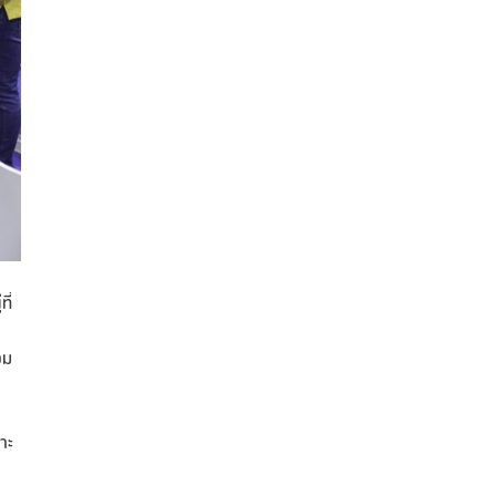
ี่
า
วม
าะ