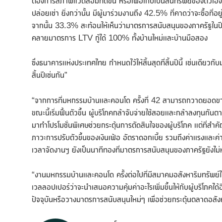
ต้องการสภาพแวดล้อมที่ดีขึ้น หรือเพื่อเก็บเป็นสินทรัพย์ของตัวเอ
ปล่อยเช่า ยิ่งกว่านั้น มีผู้มาร่วมงานถึง 42.5% ที่คาดว่าจะซื้อที่
จากนั้น 33.3% สะท้อนให้เห็นว่ามาตรการสนับสนุนของภาครัฐในปีนี
คลายมาตรการ LTV กู้ได้ 100% ทั้งบ้านใหม่และบ้านมือสอง
ซึ่งธนาคารแห่งประเทศไทย กำหนดไว้ให้สิ้นสุดที่สิ้นปีนี้ เช่นเด
สิ้นปีเช่นกัน”
“จากการที่มหกรรมบ้านและคอนโด ครั้งที่ 42 สามารถกวาดยอดขายไ
ขณะนี้เริ่มฟื้นตัวขึ้น ผู้บริโภคกล้าจับจ่ายใช้สอยและกล้าลงทุนกั
มาทำโปรโมชั่นพิเศษช่วยกระตุ้นการตัดสินใจของผู้บริโภค แต่ที่สำคั
ภาวะการปรับตัวขึ้นของเงินเฟ้อ อัตราดอกเบี้ย รวมถึงค่าแรงและค่
เวลาจัดงานฯ ยังเป็นนาทีทองที่มาตรการสนับสนุนของภาครัฐยังไม
“งานมหกรรมบ้านและคอนโด ครั้งต่อไปที่มีสมาคมอสังหาริมทรัพย์ไ
เวลลอปเปอร์ว่าจะนำเสนอความคุ้มค่าอะไรเพิ่มขึ้นให้กับผู้บริโภค
ปัจจุบันหรือวางมาตรการสนับสนุนใหม่ๆ เพื่อช่วยกระตุ้นตลาดอสั