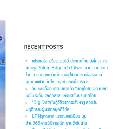
RECENT POSTS
เฟรเซอร์ส พร็อพเพอร์ตี้ ประเทศไทย ส่งโครงการ
มิกซ์ยูส Silom Edge คว้า Fitwel มาตรฐานระดับ
โลก การันตีสุขภาวะที่ดีของผู้ใช้อาคาร เพื่อส่งมอบ
คุณภาพชีวิตที่ดีให้แก่ผู้เช่าและผู้ใช้บริการ
วัน แบงค็อก เตรียมเปิดตัว “มิตซูโคชิ” ฟู้ด เดสติ
เนชั่น ระดับเวิลด์คลาส แห่งแรกในประเทศไทย
“Big Data”ปฏิวัติวงการอสังหาฯ สอดรับ
พฤติกรรมผู้บริโภคยุคดิจิทัล
LPNรุกตลาดแนวราบพรีเมี่ยม บูม
บ้าน365คาด3ปีรายได้ทะยาน5พันล้าน