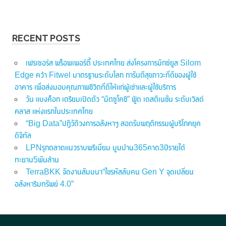
RECENT POSTS
เฟรเซอร์ส พร็อพเพอร์ตี้ ประเทศไทย ส่งโครงการมิกซ์ยูส Silom
Edge คว้า Fitwel มาตรฐานระดับโลก การันตีสุขภาวะที่ดีของผู้ใช้
อาคาร เพื่อส่งมอบคุณภาพชีวิตที่ดีให้แก่ผู้เช่าและผู้ใช้บริการ
วัน แบงค็อก เตรียมเปิดตัว “มิตซูโคชิ” ฟู้ด เดสติเนชั่น ระดับเวิลด์
คลาส แห่งแรกในประเทศไทย
“Big Data”ปฏิวัติวงการอสังหาฯ สอดรับพฤติกรรมผู้บริโภคยุค
ดิจิทัล
LPNรุกตลาดแนวราบพรีเมี่ยม บูมบ้าน365คาด3ปีรายได้
ทะยาน5พันล้าน
TerraBKK จัดงานสัมมนา“ไขรหัสลับคน Gen Y จุดเปลี่ยน
อสังหาริมทรัพย์ 4.0”