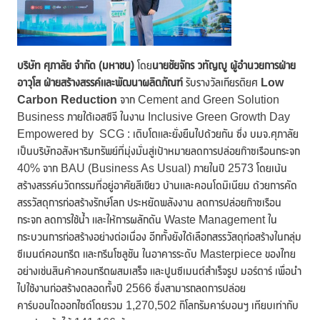
บริษัท ศุภาลัย จำกัด (มหาชน)
โดย
นายชัยจักร วทัญญู ผู้อำนวยการฝ่าย
อาวุโส ฝ่ายสร้างสรรค์และพัฒนาผลิตภัณฑ์
รับรางวัลเกียรติยศ
Low
Carbon Reduction
จาก Cement and Green Solution
Business ภายใต้เอสซีจี ในงาน Inclusive Green Growth Day
Empowered by SCG : เติบโตและยั่งยืนไปด้วยกัน ซึ่ง บมจ.ศุภาลัย
เป็นบริษัทอสังหาริมทรัพย์ที่มุ่งมั่นสู่เป้าหมายลดการปล่อยก๊าซเรือนกระจก
40% จาก BAU (Business As Usual) ภายในปี 2573 โดยเน้น
สร้างสรรค์นวัตกรรมที่อยู่อาศัยสีเขียว บ้านและคอนโดมิเนียม ด้วยการคัด
สรรวัสดุการก่อสร้างรักษ์โลก ประหยัดพลังงาน ลดการปล่อยก๊าซเรือน
กระจก ลดการใช้น้ำ และให้การผลักดัน Waste Management ใน
กระบวนการก่อสร้างอย่างต่อเนื่อง อีกทั้งยังได้เลือกสรรวัสดุก่อสร้างในกลุ่ม
ซีเมนต์คอนกรีต และกรีนโซลูชัน ในอาคารระดับ Masterpiece ของไทย
อย่างเช่นสินค้าคอนกรีตผสมเสร็จ และปูนซีเมนต์สำเร็จรูป มอร์ตาร์ เพื่อนำ
ไปใช้งานก่อสร้างตลอดทั้งปี 2566 ซึ่งสามารถลดการปล่อย
คาร์บอนไดออกไซด์โดยรวม 1,270,502 กิโลกรัมคาร์บอนฯ เทียบเท่ากับ