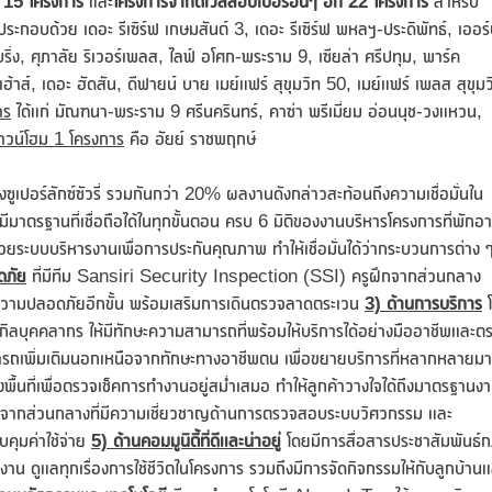
น 15 โครงการ
และ
โครงการจากดีเวลลอปเปอร์อื่นๆ อีก
22 โครงการ
สำหรับ
ระกอบด้วย เดอะ รีเซิร์ฟ เกษมสันต์ 3, เดอะ รีเซิร์ฟ พหลฯ-ประดิพัทธ์, เออร
แบริ่ง, ศุภาลัย ริเวอร์เพลส, ไลฟ์ อโศก-พระราม 9, เซียล่า ศรีปทุม, พาร์ค
ฮ้าส์, เดอะ ฮัดสัน, ดีฟายน์ บาย เมย์แฟร์ สุขุมวิท 50, เมย์แฟร์ เพลส สุขุมว
าร
ได้แก่ มัณฑนา-พระราม 9 ศรีนครินทร์, คาซ่า พรีเมี่ยม อ่อนนุช-วงแหวน,
าวน์โฮม
1 โครงการ
คือ อัยย์ ราชพฤกษ์
ึงซูเปอร์ลักซ์ซัวรี่ รวมกันกว่า 20% ผลงานดังกล่าวสะท้อนถึงความเชื่อมั่นใน
ีมาตรฐานที่เชื่อถือได้ในทุกขั้นตอน ครบ 6 มิติของงานบริหารโครงการที่พักอา
ะบบบริหารงานเพื่อการประกันคุณภาพ ทำให้เชื่อมั่นได้ว่ากระบวนการต่าง 
ดภัย
ที่มีทีม Sansiri Security Inspection (SSI) ครูฝึกจากส่วนกลาง
ความปลอดภัยอีกขั้น พร้อมเสริมการเดินตรวจลาดตระเวน
3) ด้านการบริการ
บุคคลากร ให้มีทักษะความสามารถที่พร้อมให้บริการได้อย่างมืออาชีพและต
รถเพิ่มเติมนอกเหนือจากทักษะทางอาชีพตน เพื่อขยายบริการที่หลากหลายม
ื้นที่เพื่อตรวจเช็คการทำงานอยู่สม่ำเสมอ ทำให้ลูกค้าวางใจได้ถึงมาตรฐานง
นจากส่วนกลางที่มีความเชี่ยวชาญด้านการตรวจสอบระบบวิศวกรรม และ
คุมค่าใช้จ่าย
5) ด้านคอมมูนิตี้ที่ดีและน่าอยู่
โดยมีการสื่อสารประชาสัมพันธ์
ดูแลทุกเรื่องการใช้ชีวิตในโครงการ รวมถึงมีการจัดกิจกรรมให้กับลูกบ้านแ