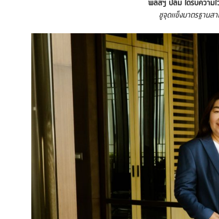
พลัสฯ ปลื้ม ได้รับความไ
ชูจุดแข็งมาตรฐานสา