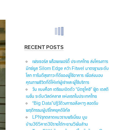
RECENT POSTS
เฟรเซอร์ส พร็อพเพอร์ตี้ ประเทศไทย ส่งโครงการ
มิกซ์ยูส Silom Edge คว้า Fitwel มาตรฐานระดับ
โลก การันตีสุขภาวะที่ดีของผู้ใช้อาคาร เพื่อส่งมอบ
คุณภาพชีวิตที่ดีให้แก่ผู้เช่าและผู้ใช้บริการ
วัน แบงค็อก เตรียมเปิดตัว “มิตซูโคชิ” ฟู้ด เดสติ
เนชั่น ระดับเวิลด์คลาส แห่งแรกในประเทศไทย
“Big Data”ปฏิวัติวงการอสังหาฯ สอดรับ
พฤติกรรมผู้บริโภคยุคดิจิทัล
LPNรุกตลาดแนวราบพรีเมี่ยม บูม
บ้าน365คาด3ปีรายได้ทะยาน5พันล้าน