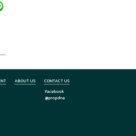
ENT
ABOUT US
CONTACT US
Facebook
@propdna