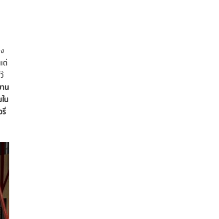
าง
แต่
ว้
ำงาน
พใน
ี่