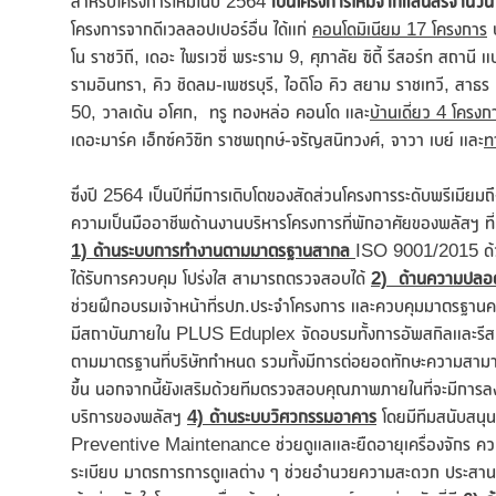
สำหรับโครงการใหม่ในปี 2564
เป็นโครงการใหม่จากแสนสิริจำนว
โครงการจากดีเวลลอปเปอร์อื่น ได้แก่
คอนโดมิเนียม
17 โครงการ
ป
โน ราชวิถี, เดอะ ไพรเวซี่ พระราม 9, ศุภาลัย ซิตี้ รีสอร์ท สถานี 
รามอินทรา, คิว ชิดลม-เพชรบุรี, ไอดิโอ คิว สยาม ราชเทวี, สาธร เ
50, วาลเด้น อโศก, ทรู ทองหล่อ คอนโด และ
บ้านเดี่ยว
4 โครงก
เดอะมาร์ค เอ็กซ์ควิซิท ราชพฤกษ์-จรัญสนิทวงศ์, จาวา เบย์ และ
ท
ซึ่งปี 2564 เป็นปีที่มีการเติบโตของสัดส่วนโครงการระดับพรีเมียมถ
ความเป็นมืออาชีพด้านงานบริหารโครงการที่พักอาศัยของพลัสฯ ที่ม
1) ด้านระบบการทำงานตามมาตรฐานสากล
ISO 9001/2015 ด้วยร
ได้รับการควบคุม โปร่งใส สามารถตรวจสอบได้
2) ด้านความปลอ
ช่วยฝึกอบรมเจ้าหน้าที่รปภ.ประจำโครงการ และควบคุมมาตรฐาน
มีสถาบันภายใน PLUS Eduplex จัดอบรมทั้งการอัพสกิลและรีสกิล
ตามมาตรฐานที่บริษัทกำหนด รวมทั้งมีการต่อยอดทักษะความสามา
ขึ้น นอกจากนี้ยังเสริมด้วยทีมตรวจสอบคุณภาพภายในที่จะมีการลงพ
บริการของพลัสฯ
4) ด้านระบบวิศวกรรมอาคาร
โดยมีทีมสนับสนุ
Preventive Maintenance ช่วยดูแลและยืดอายุเครื่องจักร ควบ
ระเบียบ มาตรการการดูแลต่าง ๆ ช่วยอำนวยความสะดวก ประสานงาน 