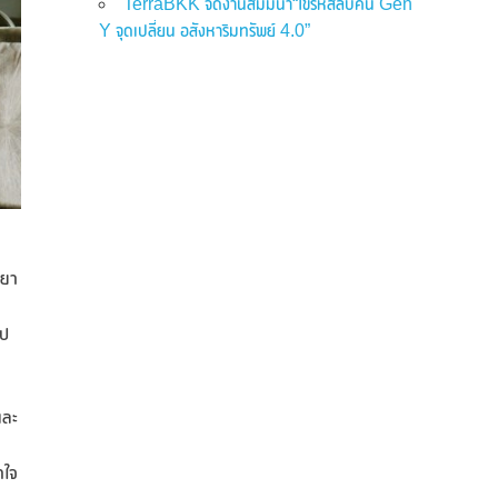
TerraBKK จัดงานสัมมนา“ไขรหัสลับคน Gen
Y จุดเปลี่ยน อสังหาริมทรัพย์ 4.0”
ายา
อป
และ
าใจ