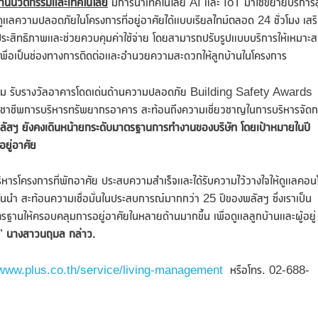
้านนวัตกรรมและเทคโนโลยี
มีการนำเทคโนโลยี AI และ IoT มาใช้ขยายบริการสู
ูแลความปลอดภัยในโครงการที่อยู่อาศัยได้แบบเรียลไทม์ตลอด 24 ชั่วโมง เสร
ประสิทธิภาพและช่วยควบคุมค่าใช้จ่าย โดยสามารถปรับรูปแบบบริการให้เหมาะ
ัยเพื่อเป็นช่องทางการติดต่อและอำนวยความสะดวกให้ลูกบ้านในโครงการ
ิเนียม รับรางวัลอาคารโดดเด่นด้านความปลอดภัย Building Safety Awards
ชาชีพการบริหารทรัพยากรอาคาร สะท้อนถึงความเชี่ยวชาญในการบริหารจัด
งพลัสฯ ยังคงเดินหน้ายกระดับมาตรฐานการทำงานของบริษัท
โดยเป้าหมายในปี
ยู่อาศัย
บริหารโครงการที่พักอาศัย ประสบความสำเร็จและได้รับความไว้วางใจให้ดูแลคอน
นนำ สะท้อนความเชื่อมั่นในประสบการณ์มากกว่า 25 ปีของพลัสฯ ซึ่งเราเป็น
ฐานให้ครอบคลุมการอยู่อาศัยในหลายด้านมากขึ้น เพื่อดูแลลูกบ้านและผู้อยู่
ต”
นางสาวนฤมล กล่าว.
www.plus.co.th/service/living-management
หรือโทร. 02-688-