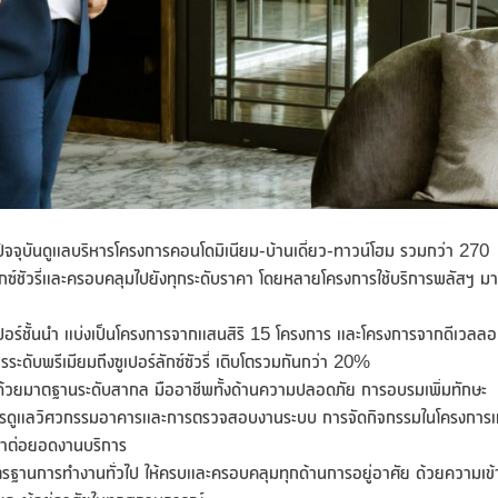
ย ปัจจุบันดูแลบริหารโครงการคอนโดมิเนียม-บ้านเดี่ยว-ทาวน์โฮม รวมกว่า 270
์ลักซ์ชัวรี่และครอบคลุมไปยังทุกระดับราคา โดยหลายโครงการใช้บริการพลัสฯ ม
อร์ชั้นนำ แบ่งเป็นโครงการจากแสนสิริ 15 โครงการ และโครงการจากดีเวลล
ระดับพรีเมียมถึงซูเปอร์ลักซ์ซัวรี่ เติบโตรวมกันกว่า 20%
ารด้วยมาตฐานระดับสากล มืออาชีพทั้งด้านความปลอดภัย การอบรมเพิ่มทักษะ
รดูแลวิศวกรรมอาคารและการตรวจสอบงานระบบ การจัดกิจกรรมในโครงการ
้ามาต่อยอดงานบริการ
ฐานการทำงานทั่วไป ให้ครบและครอบคลุมทุกด้านการอยู่อาศัย ด้วยความเข้