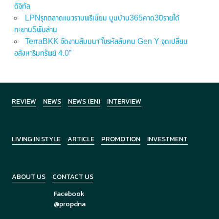
ดิจิทัล
LPNรุกตลาดแนวราบพรีเมี่ยม บูมบ้าน365คาด3ปีรายได้
ทะยาน5พันล้าน
TerraBKK จัดงานสัมมนา“ไขรหัสลับคน Gen Y จุดเปลี่ยน
อสังหาริมทรัพย์ 4.0”
REVIEW
NEWS
NEWS (EN)
INTERVIEW
LIVING IN STYLE
ARTICLE
PROMOTION
INVESTMENT
ABOUT US
CONTACT US
Facebook
@propdna