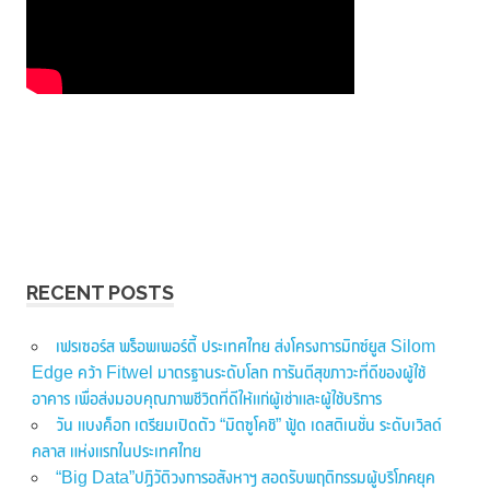
RECENT POSTS
เฟรเซอร์ส พร็อพเพอร์ตี้ ประเทศไทย ส่งโครงการมิกซ์ยูส Silom
Edge คว้า Fitwel มาตรฐานระดับโลก การันตีสุขภาวะที่ดีของผู้ใช้
อาคาร เพื่อส่งมอบคุณภาพชีวิตที่ดีให้แก่ผู้เช่าและผู้ใช้บริการ
วัน แบงค็อก เตรียมเปิดตัว “มิตซูโคชิ” ฟู้ด เดสติเนชั่น ระดับเวิลด์
คลาส แห่งแรกในประเทศไทย
“Big Data”ปฏิวัติวงการอสังหาฯ สอดรับพฤติกรรมผู้บริโภคยุค