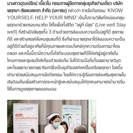
นางสาวปุณณ์รัตน์ เบี้ยวไม กรรมการผู้จัดการกลุ่มธุรกิจบ้านเดี่ยว บริษัท
พฤกษา เรียลเอสเตท จำกัด (มหาชน)
กล่าวว่า การจัดกิจกรรม ‘KNOW
YOURSELF, HELP YOUR MIND’ เป็นไปตามวิสัยทัศน์ของกลุ่ม
พฤกษาด้วยกรอบแนวคิด ใส่ใจเพื่อทั้งชีวิต “อยู่ดี มีสุข” (Live well Stay
well) ที่สร้างปัจจัยสุขทั้ง 3 ด้านด้วยการส่งมอบความเป็นอยู่ที่ดี สุขภาพ
ที่ดี และสร้างสรรค์สังคมชุมชนที่ดี ซึ่งที่ผ่านมาพฤกษาได้ส่งมอบความเป็น
อยู่ที่ดีด้วยที่อยู่อาศัยที่มีคุณภาพและตอบโจทย์ทุกความต้องการมาโดย
ตลอด และครั้งนี้เรามีความตั้งใจที่จะมอบสุขภาพที่ดีให้แก่ผู้อยู่อาศัยใน
โครงการและชุมชนใกล้เคียงด้วยเช่นกัน จึงได้ร่วมมือกับโรงพยาบาลวิมุต
และโรงพยาบาลเทพธารินทร์ซึ่งเป็นธุรกิจเฮลท์แคร์ในเครือพฤกษา โฮลดิ้ง
เข้ามาช่วยสนับสนุนการจัดกิจกรรม โดยให้ความรู้เรื่องการส่งเสริมสุขภาพใน
เชิงป้องกันเพื่อสร้างการตระหนักรู้และสนับสนุนให้ทุกคนสามารถนำมาปรับ
ใช้ในการดูแลสุขภาพของตนเอง