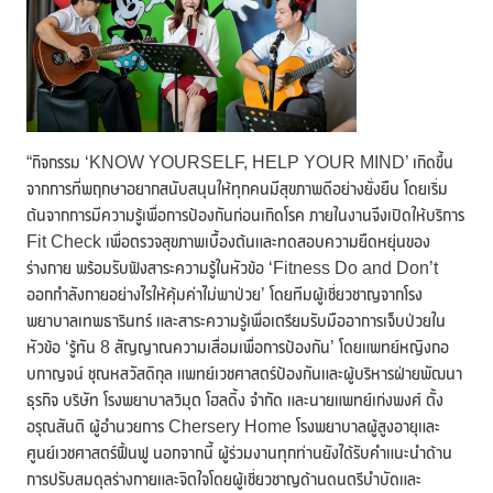
“กิจกรรม ‘KNOW YOURSELF, HELP YOUR MIND’ เกิดขึ้น
จากการที่พฤกษาอยากสนับสนุนให้ทุกคนมีสุขภาพดีอย่างยั่งยืน โดยเริ่ม
ต้นจากการมีความรู้เพื่อการป้องกันก่อนเกิดโรค ภายในงานจึงเปิดให้บริการ
Fit Check เพื่อตรวจสุขภาพเบื้องต้นและทดสอบความยืดหยุ่นของ
ร่างกาย พร้อมรับฟังสาระความรู้ในหัวข้อ ‘Fitness Do and Don’t
ออกกำลังกายอย่างไรให้คุ้มค่าไม่พาป่วย’ โดยทีมผู้เชี่ยวชาญจากโรง
พยาบาลเทพธารินทร์ และสาระความรู้เพื่อเตรียมรับมืออาการเจ็บป่วยใน
หัวข้อ ‘รู้ทัน 8 สัญญาณความเสื่อมเพื่อการป้องกัน’ โดยแพทย์หญิงกอ
บกาญจน์ ชุณหสวัสดิกุล แพทย์เวชศาสตร์ป้องกันและผู้บริหารฝ่ายพัฒนา
ธุรกิจ บริษัท โรงพยาบาลวิมุต โฮลดิ้ง จำกัด และนายแพทย์เก่งพงศ์ ตั้ง
อรุณสันติ ผู้อำนวยการ Chersery Home โรงพยาบาลผู้สูงอายุและ
ศูนย์เวชศาสตร์ฟื้นฟู นอกจากนี้ ผู้ร่วมงานทุกท่านยังได้รับคำแนะนำด้าน
การปรับสมดุลร่างกายและจิตใจโดยผู้เชี่ยวชาญด้านดนตรีบำบัดและ