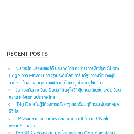
RECENT POSTS
เฟรเซอร์ส พร็อพเพอร์ตี้ ประเทศไทย ส่งโครงการมิกซ์ยูส Silom
Edge คว้า Fitwel มาตรฐานระดับโลก การันตีสุขภาวะที่ดีของผู้ใช้
อาคาร เพื่อส่งมอบคุณภาพชีวิตที่ดีให้แก่ผู้เช่าและผู้ใช้บริการ
วัน แบงค็อก เตรียมเปิดตัว “มิตซูโคชิ” ฟู้ด เดสติเนชั่น ระดับเวิลด์
คลาส แห่งแรกในประเทศไทย
“Big Data”ปฏิวัติวงการอสังหาฯ สอดรับพฤติกรรมผู้บริโภคยุค
ดิจิทัล
LPNรุกตลาดแนวราบพรีเมี่ยม บูมบ้าน365คาด3ปีรายได้
ทะยาน5พันล้าน
TerraBKK จัดงานสัมมนา“ไขรหัสลับคน Gen Y จุดเปลี่ยน