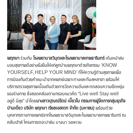
พฤกษา
ร่วมกับ
โรงพยาบาลวิมุตและโรงพยาบาลเทพธารินทร์
เดินหน้าส่ง
มอบสุขภาพดีอย่างยั่งยืนให้แก่ลูกบ้านพฤกษาด้วยกิจกรรม ‘KNOW
YOURSELF, HELP YOUR MIND’ ที่ให้ความรู้ด้านสุขภาพเพื่อ
การป้องกันด้วยคำแนะนำจากแพทย์เฉพาะทางและทีมสหสาขา พร้อมให้
บริการตรวจสุขภาพเบื้องต้นด้วยการวัดความดันและทดสอบความยืดหยุ่น
ของร่างกาย ซึ่งสอดคล้องตามกรอบแนวคิด “Live well Stay well
อยู่ดี มีสุข” นำโดย
นางสาวปุณณ์รัตน์ เบี้ยวไม กรรมการผู้จัดการกลุ่มธุรกิจ
บ้านเดี่ยว บริษัท พฤกษา เรียลเอสเตท จำกัด
(มหาชน)
พร้อมด้วย
บุคลากรทางการแพทย์จากโรงพยาบาลวิมุตและโรงพยาบาลเทพธารินทร์ ณ
คลับเฮ้าส์ โครงการเดอะปาล์ม บางนา วงแหวน