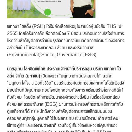
พฤกษา โฮลดิ้ง (PSH) ได้รับคัดเลือกให้อยู่ในรายชื่อหุ้นยั่งยืน THSI ปี
2565 โดยได้รับการคัดเลือกต่อเนื่อง 7 ปีซ้อน สะท้อนความใส่ใจด้านการ
ให้ความสำคัญต่อการดำเนินธุรกิจตามกรอบแนวคิดการพัฒนาขององค์กร
อย่างยั่งยืน ในเรื่องสิ่งแวดล้อม สังคม และธรรมาภิบาล
(Environmental, Social, Governance: ESG)
นายอุเทน โลหชิตพิทักษ์ ประธานเจ้าหน้าที่บริหารกลุ่ม บริษัท พฤกษา โฮ
ลดิ้ง จำกัด (มหาชน)
เปิดเผยว่า “พฤกษาดำเนินงานภายใต้แนวคิด
“พฤกษา ใส่ใจ…เพื่อทั้งชีวิต” มุ่งสร้างสรรค์นวัตกรรมและเทคโนโลยีเพื่อส่ง
มอบบ้านที่มีคุณภาพ ตอบโจทย์ทุกความต้องการ พร้อมสร้างโอกาสที่ดีให้
กับสังคม โดยยึดหลักการพัฒนาองค์กรอย่างยั่งยืน ในเรื่องสิ่งแวดล้อม
สังคม และธรรมาภิบาล (ESG) ผ่านการบริหารองค์กรตามหลักการกำกับ
ดูแลกิจการที่ดี ตระหนักถึงความสำคัญต่อการเคารพสิทธิมนุษยชน
ครอบคลุมทุกกลุ่มบุคคลที่ได้รับผลกระทบ เช่น พนักงาน เด็ก สตรี คน
พิการ คู่ค้า และแรงงานต่างชาติ รวมถึงผู้เกี่ยวข้องในห่วงโซ่คุณค่าของ