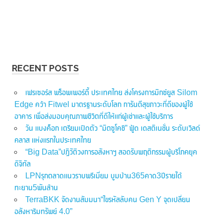
RECENT POSTS
เฟรเซอร์ส พร็อพเพอร์ตี้ ประเทศไทย ส่งโครงการมิกซ์ยูส Silom
Edge คว้า Fitwel มาตรฐานระดับโลก การันตีสุขภาวะที่ดีของผู้ใช้
อาคาร เพื่อส่งมอบคุณภาพชีวิตที่ดีให้แก่ผู้เช่าและผู้ใช้บริการ
วัน แบงค็อก เตรียมเปิดตัว “มิตซูโคชิ” ฟู้ด เดสติเนชั่น ระดับเวิลด์
คลาส แห่งแรกในประเทศไทย
“Big Data”ปฏิวัติวงการอสังหาฯ สอดรับพฤติกรรมผู้บริโภคยุค
ดิจิทัล
LPNรุกตลาดแนวราบพรีเมี่ยม บูมบ้าน365คาด3ปีรายได้
ทะยาน5พันล้าน
TerraBKK จัดงานสัมมนา“ไขรหัสลับคน Gen Y จุดเปลี่ยน
อสังหาริมทรัพย์ 4.0”