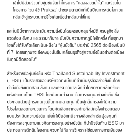
เข้าไปมีส่วนร่วมกับชุมชนจัดทำโครงการ “คลองสวยน้ำใส” และร่วมใน
โครงการ “วน @ Pruksa” นำขยะพลาสติกที่เป็นปัญหาระดับโลก วน
กลับเข้าสู่กระบวนการรีไซเคิลเพื่อนำกลับมาใช้ใหม่
และในปีนี้จากการประเมินความยั่งยืนโดยครอบคลุมทั้งมิติเศรษฐกิจ สิ่ง
แวดล้อม สังคม และธรรมาภิบาล นับเป็นความภาคภูมิใจอีกครั้ง ที่พฤกษา
โฮลดิ้งได้รับคัดเลือกเป็นหนึ่งใน “หุ้นยั่งยืน” ประจำปี 2565 ต่อเนื่องเป็นปี
ที่ 7 โดยพฤกษาจะยังคงมุ่งมั่นขับเคลื่อนธุรกิจสู่ความยั่งยืนอย่างต่อเนื่อง
ในทุกมิติตลอดไป”
สำหรับรายชื่อหุ้นยั่งยืน หรือ Thailand Sustainability Investment
(THSI) เป็นรายชื่อของบริษัทจดทะเบียนที่ดำเนินธุรกิจอย่างยั่งยืนโดย
คำนึงถึงสิ่งแวดล้อม สังคม และธรรมาภิบาล จัดทำโดยตลาดหลักทรัพย์
แห่งประเทศไทย THSI โดยมีคณะทำงานเพื่อการลงทุนอย่างยั่งยืน ซึ่ง
ประกอบด้วยผู้ทรงคุณวุฒิในภาคตลาดทุน เป็นผู้กลั่นกรองให้มีความ
โปร่งใสตลอดกระบวนการ โดยคัดเลือกจากองค์กรที่สมัครใจเข้าร่วมตอบ
แบบประเมินความยั่งยืน เพื่อให้เป็นอีกหนึ่งทางเลือกสำหรับผู้ลงทุนที่
ต้องการลงทุนตามแนวคิดการลงทุนอย่างยั่งยืน ที่นำปัจจัยด้าน ESG มา
ประกอบการตัดสินใจลงทุนควบคู่ไปกับการวิเคราะห์ข้อมูลทางการเงินของ