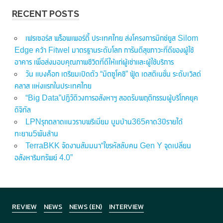
RECENT POSTS
เฟรเซอร์ส พร็อพเพอร์ตี้ ประเทศไทย ส่งโครงการมิกซ์ยูส Silom
Edge คว้า Fitwel มาตรฐานระดับโลก การันตีสุขภาวะที่ดีของผู้ใช้
อาคาร เพื่อส่งมอบคุณภาพชีวิตที่ดีให้แก่ผู้เช่าและผู้ใช้บริการ
วัน แบงค็อก เตรียมเปิดตัว “มิตซูโคชิ” ฟู้ด เดสติเนชั่น ระดับเวิลด์
คลาส แห่งแรกในประเทศไทย
“Big Data”ปฏิวัติวงการอสังหาฯ สอดรับพฤติกรรมผู้บริโภคยุค
ดิจิทัล
LPNรุกตลาดแนวราบพรีเมี่ยม บูมบ้าน365คาด3ปีรายได้
ทะยาน5พันล้าน
TerraBKK จัดงานสัมมนา“ไขรหัสลับคน Gen Y จุดเปลี่ยน
อสังหาริมทรัพย์ 4.0”
REVIEW
NEWS
NEWS (EN)
INTERVIEW