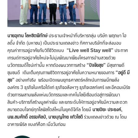
นาย
อุเทน โลหชิตพิทักษ์
ประธานเจ้าหน้าที่บริหารกลุ่ม บริษัท พฤกษา โฮ
ลดิ้ง จำกัด (มหาชน) เป็นประธานแถลงข่าว ทิศทางบริษัทที่จะส่งมอบ
คุณค่าการอยู่อาศัยกับวิถีชีวิตแบบ
“
Live well Stay well”
ประกาศ
เทรนด์การอยู่อาศัยใหม่จะไม่มุ่งพัฒนาเพียงโครงการบ้านสวยด้วย
นวัตกรรมดีไซน์เท่านั้น หากต้องผนวกการสร้าง
“ปัจจัยสุข”
มีสุขภาพดี
ชุมชนดี เติมเต็มคุณภาพชีวิตการอยู่อาศัยในความหมายของการ
“อยู่ดี มี
สุข”
อย่างแท้จริง พร้อมเปิดแผนยุทธศาสตร์หลักเน้นการผนึกพลัง
องค์กร 3 ธุรกิจในเครือได้แก่ ธุรกิจอสังหาฯ ธุรกิจเฮลท์แคร์ และอีคอมเมิร์ซ
ด้วยการผสานพลังแห่งนวัตกรรมและเทคโนโลยีเชื่อมต่อสู่การพัฒนา
สินค้า-บริการที่สร้างมูลค่าเพิ่ม และยกระดับให้การอยู่อาศัยมีความสะดวก
สบายตอบโจทย์ทุกไลฟ์สไตล์ใหม่ในยุคดิจิทัล โดยมี
นาย
ปิยะ ประยงค์,
นพ.สมศักดิ์ อรรฆศิลป์,
นาย
บุญไทย แก้วโชติ
ร่วมแถลงข่าวด้วย ณ โดม
อาคารเพิร์ล แบงก์ค็อก เมื่อวันก่อน