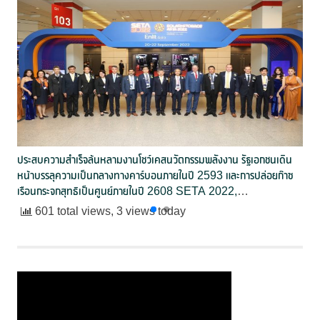
ประสบความสำเร็จล้นหลามงานโชว์เคสนวัตกรรมพลังงาน รัฐเอกชนเดิน
หน้าบรรลุความเป็นกลางทางคาร์บอนภายในปี 2593 และการปล่อยก๊าซ
เรือนกระจกสุทธิเป็นศูนย์ภายในปี 2608 SETA 2022,
SOLAR+STORAGE ASIA 2022 และ Enlit Asia 2022
601 total views, 3 views today