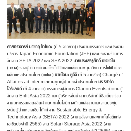
ศาสตราจารย์ มาซากุ โทโยดะ
(ที่ 5 จากขวา) ประธานกรรมการ และประธาน
บริหาร Japan Economic Foundation (JEF) และประธานร่วมการ
จัดงาน SETA 2022 และ SSA 2022
นายประเสริฐศักดิ์ เชิงชวโน
(กลาง) รองผู้ว่าการพัฒนาโรงไฟฟ้าและพลังงานหมุนเวียน การไฟฟ้าฝ่าย
ผลิตแห่งประเทศไทย (กฟผ.)
นายโอบะ ยูอิจิ
(ที่ 5 จากซ้าย) Chargé d’
Affaires ad interim สถานทูตญี่ปุ่นประจำประเทศไทย
มร.ริชาร์ด
ไอร์แลนด์
(ที่ 4 จากขวา) กรรมการผู้จัดการ Clarion Events ตัวแทนผู้
จัดงาน Enlit Asia 2022 และผู้บริหารชั้นนำจากบริษัทที่มีชื่อเสียง ร่วม
งานมหกรรมแสดงสินค้าและเทคโนโลยีทางด้านพลังงานและงานประชุม
ระดับผู้นำแห่งเอเชีย ได้แก่ งาน Sustainable Energy &
Technology Asia (SETA) 2022 (งานพลังงานและเทคโนโลยีแห่ง
เอเชียประจำปี 2565) งาน Solar+Storage Asia 2022 (งาน
พลังงานโซลาร์และระบบกักเก็บพลังงานแห่งเอเชียประจำปี 2565) และงาน