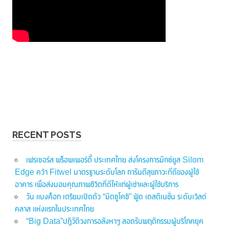
RECENT POSTS
เฟรเซอร์ส พร็อพเพอร์ตี้ ประเทศไทย ส่งโครงการมิกซ์ยูส Silom
Edge คว้า Fitwel มาตรฐานระดับโลก การันตีสุขภาวะที่ดีของผู้ใช้
อาคาร เพื่อส่งมอบคุณภาพชีวิตที่ดีให้แก่ผู้เช่าและผู้ใช้บริการ
วัน แบงค็อก เตรียมเปิดตัว “มิตซูโคชิ” ฟู้ด เดสติเนชั่น ระดับเวิลด์
คลาส แห่งแรกในประเทศไทย
“Big Data”ปฏิวัติวงการอสังหาฯ สอดรับพฤติกรรมผู้บริโภคยุค