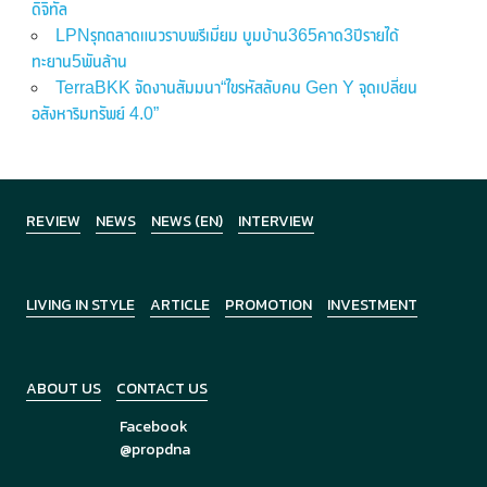
ดิจิทัล
LPNรุกตลาดแนวราบพรีเมี่ยม บูมบ้าน365คาด3ปีรายได้
ทะยาน5พันล้าน
TerraBKK จัดงานสัมมนา“ไขรหัสลับคน Gen Y จุดเปลี่ยน
อสังหาริมทรัพย์ 4.0”
REVIEW
NEWS
NEWS (EN)
INTERVIEW
LIVING IN STYLE
ARTICLE
PROMOTION
INVESTMENT
ABOUT US
CONTACT US
Facebook
@propdna