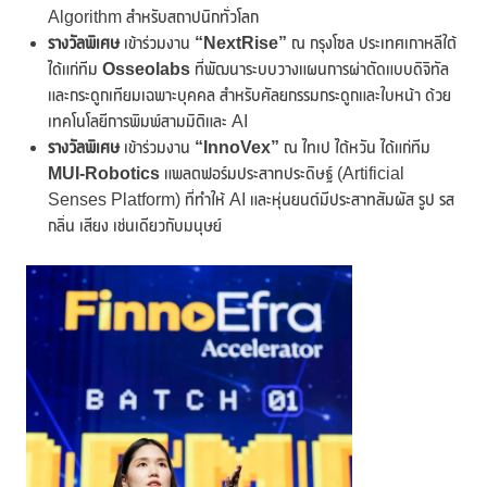
Algorithm สำหรับสถาปนิกทั่วโลก
รางวัลพิเศษ
เข้าร่วมงาน
“NextRise”
ณ กรุงโซล ประเทศเกาหลีใต้
ได้แก่ทีม
Osseolabs
ที่พัฒนาระบบวางแผนการผ่าตัดแบบดิจิทัล
และกระดูกเทียมเฉพาะบุคคล สำหรับศัลยกรรมกระดูกและใบหน้า ด้วย
เทคโนโลยีการพิมพ์สามมิติและ AI
รางวัลพิเศษ
เข้าร่วมงาน
“InnoVex”
ณ ไทเป ไต้หวัน ได้แก่ทีม
MUI-Robotics
แพลตฟอร์มประสาทประดิษฐ์ (Artificial
Senses Platform) ที่ทำให้ AI และหุ่นยนต์มีประสาทสัมผัส รูป รส
กลิ่น เสียง เช่นเดียวกับมนุษย์