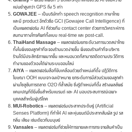
แม่นยำสูงกว่า GPS ถึง 5 เท่า
GOWAJEE
– เป็นบริษัททำ speech recognition ภาษาไทย
และมี product อีกตัวชื่อ GCI (Gowajee Call Intelligence) ที่
เป็นแพลตฟอร์ม AI ที่ช่วยทีม contact center ด้วยการวิเคราะห์การ
สนทนาทางโทรศัพท์ทั้งแบบ real-time และ post-call.
ThaiHand Massage
– แพลตฟอร์มยกระดับวงการนวดสปาไทย
ทั้งในฝั่งของลูกค้าที่จะจองร้านนวดง่ายขึ้น ฝั่งของร้านค้าที่จะบริหาร
ร้านได้มีประสิทธิภาพมากขึ้น และหมอนวดที่สามารถติดตามประวัติการ
ทำงานของตัวเองได้ผ่านระบบออนไลน์
AIYA
– แพลตฟอร์มสื่อที่ขับเคลื่อนด้วยตำแหน่งที่ตั้ง ปฏิวัติการ
โฆษณา OOH แบบเจาะจงเป้าหมาย ยกระดับการมีส่วนร่วมของลูกค้า
ผ่านโซลูชันการตลาด O2O ที่ล้ำสมัย ซึ่งรู้ตำแหน่งที่ตั้ง สร้างผลลัพธ์
แคมเปญที่ดียิ่งขึ้นสำหรับแบรนด์ และ AI มอบประสบการณ์เฉพาะ
บุคคลสำหรับผู้บริโภค
MUI-Robotics
– แพลตฟอร์มประสาทประดิษฐ์ (Artificial
Senses Platform) ที่ทำให้ AI และหุ่นยนต์มีประสาทสัมผัส รูป รส
กลิ่น เสียง เช่นเดียวกับมนุษย์
Vansales
– แพลตฟอร์มที่ช่วยให้การขายและการกระจายสินค้าเป็น