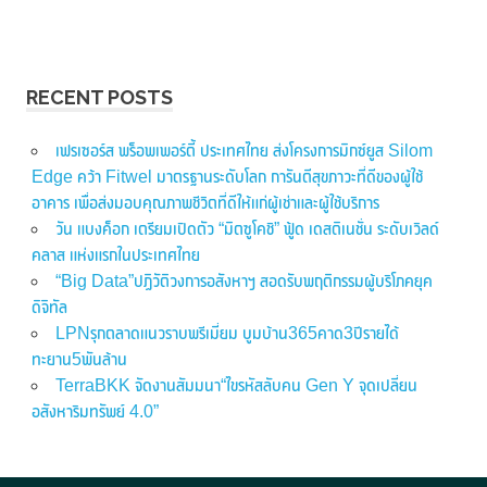
RECENT POSTS
เฟรเซอร์ส พร็อพเพอร์ตี้ ประเทศไทย ส่งโครงการมิกซ์ยูส Silom
Edge คว้า Fitwel มาตรฐานระดับโลก การันตีสุขภาวะที่ดีของผู้ใช้
อาคาร เพื่อส่งมอบคุณภาพชีวิตที่ดีให้แก่ผู้เช่าและผู้ใช้บริการ
วัน แบงค็อก เตรียมเปิดตัว “มิตซูโคชิ” ฟู้ด เดสติเนชั่น ระดับเวิลด์
คลาส แห่งแรกในประเทศไทย
“Big Data”ปฏิวัติวงการอสังหาฯ สอดรับพฤติกรรมผู้บริโภคยุค
ดิจิทัล
LPNรุกตลาดแนวราบพรีเมี่ยม บูมบ้าน365คาด3ปีรายได้
ทะยาน5พันล้าน
TerraBKK จัดงานสัมมนา“ไขรหัสลับคน Gen Y จุดเปลี่ยน
อสังหาริมทรัพย์ 4.0”