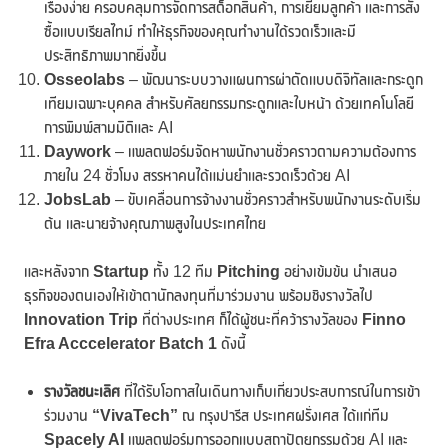
เรื่องง่าย ครอบคลุมการจัดการสต็อกสินค้า, การเยี่ยมลูกค้า และการสั่ง
ซื้อแบบเรียลไทม์ ทำให้ธุรกิจของคุณทำงานได้รวดเร็วและมี
ประสิทธิภาพมากยิ่งขึ้น
Osseolabs
– พัฒนาระบบวางแผนการผ่าตัดแบบดิจิทัลและกระดูก
เทียมเฉพาะบุคคล สำหรับศัลยกรรมกระดูกและใบหน้า ด้วยเทคโนโลยี
การพิมพ์สามมิติและ AI
Daywork
– แพลตฟอร์มจัดหาพนักงานชั่วคราวตามความต้องการ
ภายใน 24 ชั่วโมง สรรหาคนได้แม่นยำและรวดเร็วด้วย AI
JobsLab
– ขับเคลื่อนการจ้างงานชั่วคราวสำหรับพนักงานระดับเริ่ม
ต้น และนายจ้างคุณภาพสูงในประเทศไทย
และหลังจาก
Startup
ทั้ง 12 ทีม
Pitching
อย่างเข้มข้น นำเสนอ
ธุรกิจของตนเองให้เข้าตานักลงทุนที่มาร่วมงาน พร้อมชิงรางวัลไป
Innovation Trip
ที่ต่างประเทศ ก็ได้ผู้ชนะที่คว้ารางวัลของ
Finno
Efra Acccelerator Batch 1
ดังนี้
รางวัลชนะเลิศ
ที่ได้รับโอกาสในเดินทางเก็บเกี่ยวประสบการณ์ในการเข้า
ร่วมงาน
“VivaTech”
ณ กรุงปารีส ประเทศฝรั่งเศส ได้แก่ทีม
Spacely AI
แพลตฟอร์มการออกแบบสถาปัตยกรรมด้วย AI และ