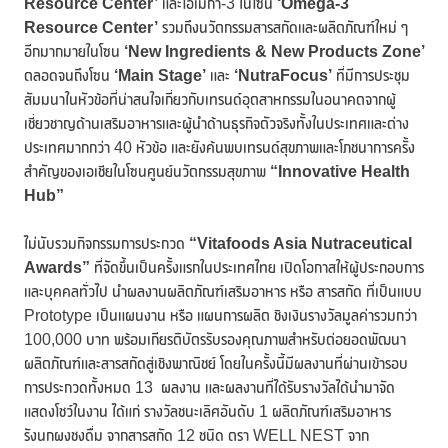
Resource Center’
และโอเมก้า-3 ในโซน
‘Omega-3
Resource Center’
รวมถึงนวัตกรรมสารสกัดและผลิตภัณฑ์ใหม่ ๆ
อีกมากมายในโซน
‘New Ingredients & New Products Zone’
ตลอดจนถึงโซน
‘
Main Stage’
และ
‘
NutraFocus’
ที่มีการประชุม
สัมมนาในหัวข้อที่น่าสนใจเกี่ยวกับเทรนด์อุตสาหกรรมในอนาคตจากผู้
เชี่ยวชาญด้านเสริมอาหารและผู้นำด้านธุรกิจตัวจริงทั้งในประเทศและต่าง
ประเทศมากกว่า 40 หัวข้อ และยังค้นพบเทรนด์สุขภาพและโภชนาการครั้ง
สำคัญของเอเชียในโซนศูนย์นวัตกรรมสุขภาพ
“
Innovative Health
Hub”
ไม่นับรวมกิจกรรมการประกวด
“
Vitafoods Asia Nutraceutical
Awards”
ที่จัดขึ้นเป็นครั้งแรกในประเทศไทย เปิดโอกาสให้ผู้ประกอบการ
และบุคคลทั่วไป นำผลงานผลิตภัณฑ์เสริมอาหาร หรือ สารสกัด ที่เป็นแบบ
Prototype เป็นแผนงาน หรือ แผนการผลิต ชิงเงินรางวัลมูลค่ารวมกว่า
100,000 บาท พร้อมเกียรติบัตรรับรองคุณภาพสำหรับต่อยอดพัฒนา
ผลิตภัณฑ์และสารสกัดสู่เชิงพาณิชย์ โดยในครั้งนี้มีผลงานที่ผ่านเข้ารอบ
การประกวดทั้งหมด 13 ผลงาน และผลงานที่ได้รับรางวัลได้นำมาจัด
แสดงโชว์ในงาน ได้แก่ รางวัลชนะเลิศอันดับ 1 ผลิตภัณฑ์เสริมอาหาร
รังนกผงชงดื่ม จากสารสกัด 12 ชนิด ตรา WELL NEST จาก