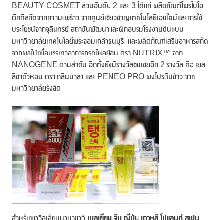
BEAUTY COSMET ส่วนอันดับ 2 และ 3 ได้แก่ ผลิตภัณฑ์โพรไบโอ
ติกที่สกัดจากกากมะพร้าว จากศูนย์เชี่ยวชาญเทคโนโลยีเอนไซม์และการใช้
ประโยชน์จากจุลินทรีย์ สถาบันพัฒนาและฝึกอบรมโรงงานต้นแบบ
มหาวิทยาลัยเทคโนโลยีพระจอมเกล้าธนบุรี และผลิตภัณฑ์เสริมอาหารสกัด
จากผลไม้เพื่อบรรเทาอาการกรดไหลย้อน ตรา NUTRIX™ จาก
NANOGENE ตามลำดับ อีกทั้งยังมีรางวัลชมเชยอีก 2 รางวัล คือ เยล
ลี่ชาตัวหอม ตรา กลิ่นมาลา และ PENEO PRO ผงโปรตีนข้าว จาก
มหาวิทยาลัยรังสิต
สำหรับพาวิลเลี่ยนนานาชาติ
เบลเยี่ยม จีน ญี่ปุ่น เกาหลี โปแลนด์ สเปน