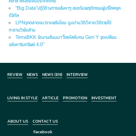
คลาส แห่งแรกในประเทศไทย
“Big Data”ปฏิวัติวงการอสังหาฯ สอดรับพฤติกรรมผู้บริโภคยุค
ดิจิทัล
LPNรุกตลาดแนวราบพรีเมี่ยม บูมบ้าน365คาด3ปีรายได้
ทะยาน5พันล้าน
TerraBKK จัดงานสัมมนา“ไขรหัสลับคน Gen Y จุดเปลี่ยน
อสังหาริมทรัพย์ 4.0”
REVIEW
NEWS
NEWS (EN)
INTERVIEW
LIVING IN STYLE
ARTICLE
PROMOTION
INVESTMENT
ABOUT US
CONTACT US
Facebook