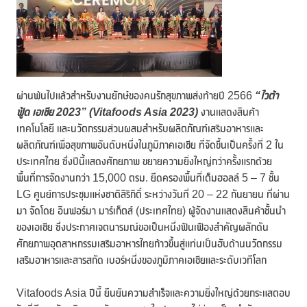
ผ่านพ้นไปแล้วสำหรับงานยักษ์ของคนรักสุขภาพส่งท้ายปี 2566
“ไวต้า
ฟู้ด เอเชีย 2023” (
Vitafoods Asia
2023
)
งานแสดงสินค้า
เทคโนโลยี และนวัตกรรมส่วนผสมสำหรับผลิตภัณฑ์เสริมอาหารและ
ผลิตภัณฑ์เพื่อสุขภาพอันดับหนึ่งในภูมิภาคเอเชีย ที่จัดขึ้นเป็นครั้งที่ 2 ใน
ประเทศไทย ซึ่งปีนี้แสดงศักยภาพ ขยายความยิ่งใหญ่กว่าครั้งแรกด้วย
พื้นที่การจัดงานกว่า 15,000 ตรม. ยึดครองพื้นที่เต็มฮอลล์ 5 – 7 ชั้น
LG ศูนย์การประชุมแห่งชาติสิริกิติ์ ระหว่างวันที่ 20 – 22 กันยายน ที่ผ่าน
มา จัดโดย อินฟอร์มา มาร์เก็ตส์ (ประเทศไทย) ผู้จัดงานแสดงสินค้าชั้นนำ
ของเอเชีย ซึ่งประกาศเจตนารมณ์ขอเป็นหนึ่งฟันเฟืองสำคัญผลักดัน
ศักยภาพอุตสาหกรรมเสริมอาหารไทยก้าวขึ้นสู่แท่นเป็นฮับด้านนวัตกรรม
เสริมอาหารและสารสกัด เบอร์หนึ่งของภูมิภาคเอเชียและระดับเวทีโลก
Vitafoods Asia ปีนี้ ยืนยันความสำเร็จและความยิ่งใหญ่ด้วยกระแสตอบ