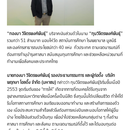
“ทองมา วิจิตรพงศ์พันธุ์”
บริจาคเงินส่วนตัวในนาม
“ทุนวิจิตรพงศ์พันธุ์”
รวมกว่า 51 ล้านบาท มอบให้วัด สถาบันการศึกษา โรงพยาบาล มูลนิธิ
และองค์กรสาธารณประโยชน์กว่า 40 แห่ง ทั่วประเทศ ตามเจตนารมณ์ที่
ต้องการทำนุบำรุงศาสนา สนับสนุนทุนการศึกษา และช่วยเหลือหน่วยงานที่
ทำงานเพื่อสังคมและประเทศไทย
นายทองมา วิจิตรพงศ์พันธุ์ รองประธานกรรมการ และผู้ก่อตั้ง บริษัท
พฤกษา โฮลดิ้ง จำกัด (มหาชน)
กล่าวว่า ทุนวิจิตรพงศ์พันธุ์ริเริ่มขึ้นเมื่อปี
2553 จุดเริ่มต้นของ “การให้” เกิดจากการที่ตนเคยได้รับทุนจาก
จุฬาลงกรณ์มหาวิทยาลัยเมื่อครั้งเป็นนิสิต ซึ่งทุนนั้นได้เปลี่ยนชีวิต ทำให้ได้
รับโอกาสทางการศึกษา จนเรียนจบออกมาทำงาน และสร้างกิจการของตัว
เอง เมื่อประสบความสำเร็จแล้วจึงต้องการแบ่งปันและมอบโอกาสให้ผู้อื่น
บ้าง โดยใช้เงินส่วนตัวเป็นทุน เพื่อนำไปช่วยเหลือคนกลุ่มต่าง ๆ ทั้งด้าน
ศาสนา การศึกษา และสังคม ตามเจตนารมณ์ที่ตั้งไว้ และได้มอบทุนต่อ