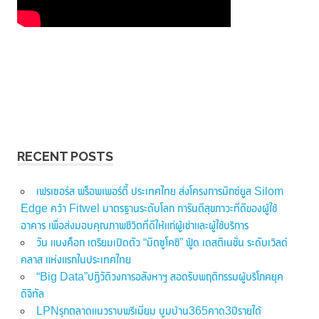
RECENT POSTS
เฟรเซอร์ส พร็อพเพอร์ตี้ ประเทศไทย ส่งโครงการมิกซ์ยูส Silom
Edge คว้า Fitwel มาตรฐานระดับโลก การันตีสุขภาวะที่ดีของผู้ใช้
อาคาร เพื่อส่งมอบคุณภาพชีวิตที่ดีให้แก่ผู้เช่าและผู้ใช้บริการ
วัน แบงค็อก เตรียมเปิดตัว “มิตซูโคชิ” ฟู้ด เดสติเนชั่น ระดับเวิลด์
คลาส แห่งแรกในประเทศไทย
“Big Data”ปฏิวัติวงการอสังหาฯ สอดรับพฤติกรรมผู้บริโภคยุค
ดิจิทัล
LPNรุกตลาดแนวราบพรีเมี่ยม บูมบ้าน365คาด3ปีรายได้