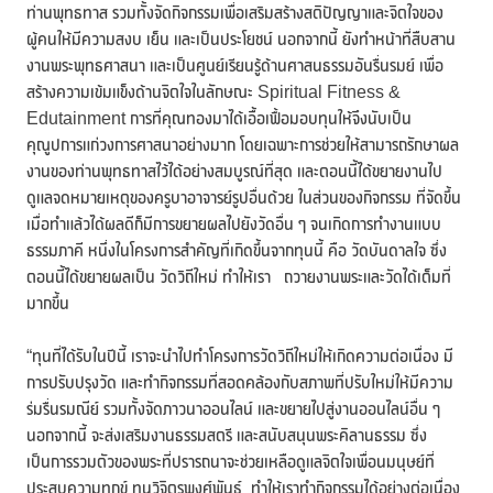
ท่านพุทธทาส รวมทั้งจัดกิจกรรมเพื่อเสริมสร้างสติปัญญาและจิตใจของ
ผู้คนให้มีความสงบ เย็น และเป็นประโยชน์ นอกจากนี้ ยังทำหน้าที่สืบสาน
งานพระพุทธศาสนา และเป็นศูนย์เรียนรู้ด้านศาสนธรรมอันรื่นรมย์ เพื่อ
สร้างความเข้มแข็งด้านจิตใจในลักษณะ Spiritual Fitness &
Edutainment การที่คุณทองมาได้เอื้อเฟื้อมอบทุนให้จึงนับเป็น
คุณูปการแก่วงการศาสนาอย่างมาก โดยเฉพาะการช่วยให้สามารถรักษาผล
งานของท่านพุทธทาสไว้ได้อย่างสมบูรณ์ที่สุด และตอนนี้ได้ขยายงานไป
ดูแลจดหมายเหตุของครูบาอาจารย์รูปอื่นด้วย ในส่วนของกิจกรรม ที่จัดขึ้น
เมื่อทำแล้วได้ผลดีก็มีการขยายผลไปยังวัดอื่น ๆ จนเกิดการทำงานแบบ
ธรรมภาคี หนึ่งในโครงการสำคัญที่เกิดขึ้นจากทุนนี้ คือ วัดบันดาลใจ ซึ่ง
ตอนนี้ได้ขยายผลเป็น วัดวิถีใหม่ ทำให้เรา ถวายงานพระและวัดได้เต็มที่
มากขึ้น
“ทุนที่ได้รับในปีนี้ เราจะนำไปทำโครงการวัดวิถีใหม่ให้เกิดความต่อเนื่อง มี
การปรับปรุงวัด และทำกิจกรรมที่สอดคล้องกับสภาพที่ปรับใหม่ให้มีความ
ร่มรื่นรมณีย์ รวมทั้งจัดภาวนาออนไลน์ และขยายไปสู่งานออนไลน์อื่น ๆ
นอกจากนี้ จะส่งเสริมงานธรรมสตรี และสนับสนุนพระคิลานธรรม ซึ่ง
เป็นการรวมตัวของพระที่ปรารถนาจะช่วยเหลือดูแลจิตใจเพื่อนมนุษย์ที่
ประสบความทุกข์ ทุนวิจิตรพงศ์พันธุ์ ทำให้เราทำกิจกรรมได้อย่างต่อเนื่อง