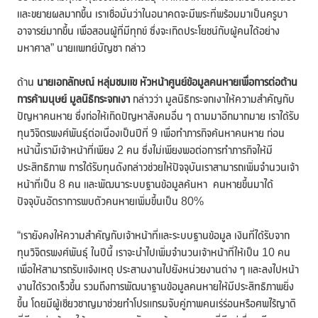
และขยายผลมากขึ้น เราเชื่อมั่นว่าในอนาคตจะมีพระที่พร้อมมาเป็นครูบา
อาจารย์มากขึ้น เพื่อสอนผู้ที่มีทุกข์ ซึ่งจะเกิดประโยชน์กับผู้คนได้อย่าง
มหาศาล” นายแพทย์บัญชา กล่าว
ด้าน
นายเอกลักษณ์ หลุ่มชมแข หัวหน้าศูนย์ข้อมูลคนหายเพื่อการต่อต้าน
การค้ามนุษย์ มูลนิธิกระจกเงา
กล่าวว่า มูลนิธิกระจกเงาให้ความสำคัญกับ
ปัญหาคนหาย ซึ่งก่อให้เกิดปัญหาสังคมอื่น ๆ ตามมาอีกมากมาย เราได้รับ
ทุนวิจิตรพงศ์พันธุ์ต่อเนื่องเป็นปีที่ 9 เพื่อทำภารกิจค้นหาคนหาย ก่อน
หน้านี้เรามีเจ้าหน้าที่เพียง 2 คน ซึ่งไม่เพียงพอต่อการทำภารกิจให้มี
ประสิทธิภาพ การได้รับทุนดังกล่าวช่วยให้ปัจจุบันเราสามารถเพิ่มจำนวนเจ้า
หน้าที่เป็น 8 คน และพัฒนาระบบฐานข้อมูลค้นหา คนหายขึ้นมาได้
ปัจจุบันอัตราการพบตัวคนหายเพิ่มขึ้นเป็น 80%
“เรายังคงให้ความสำคัญกับเจ้าหน้าที่และระบบฐานข้อมูล เงินที่ได้รับจาก
ทุนวิจิตรพงศ์พันธุ์ ในปีนี้ เราจะนำไปเพิ่มจำนวนเจ้าหน้าที่ให้เป็น 10 คน
เพื่อให้สามารถรับแจ้งเหตุ ประสานงานไปยังหน่วยงานต่าง ๆ และลงไปหน้า
งานได้รวดเร็วขึ้น รวมถึงการพัฒนาฐานข้อมูลคนหายให้มีประสิทธิภาพยิ่ง
ขึ้น โดยมีผู้เชี่ยวชาญมาช่วยทำโปรแกรมจับคู่ภาพคนเร่ร่อนหรือศพไร้ญาติ