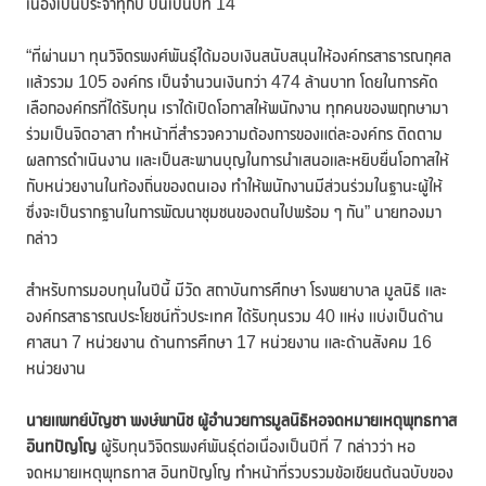
เนื่องเป็นประจำทุกปี ปีนี้เป็นปีที่ 14
“ที่ผ่านมา ทุนวิจิตรพงศ์พันธุ์ได้มอบเงินสนับสนุนให้องค์กรสาธารณกุศล
แล้วรวม 105 องค์กร เป็นจำนวนเงินกว่า 474 ล้านบาท โดยในการคัด
เลือกองค์กรที่ได้รับทุน เราได้เปิดโอกาสให้พนักงาน ทุกคนของพฤกษามา
ร่วมเป็นจิตอาสา ทำหน้าที่สำรวจความต้องการของแต่ละองค์กร ติดตาม
ผลการดำเนินงาน และเป็นสะพานบุญในการนำเสนอและหยิบยื่นโอกาสให้
กับหน่วยงานในท้องถิ่นของตนเอง ทำให้พนักงานมีส่วนร่วมในฐานะผู้ให้
ซึ่งจะเป็นรากฐานในการพัฒนาชุมชนของตนไปพร้อม ๆ กัน” นายทองมา
กล่าว
สำหรับการมอบทุนในปีนี้ มีวัด สถาบันการศึกษา โรงพยาบาล มูลนิธิ และ
องค์กรสาธารณประโยชน์ทั่วประเทศ ได้รับทุนรวม 40 แห่ง แบ่งเป็นด้าน
ศาสนา 7 หน่วยงาน ด้านการศึกษา 17 หน่วยงาน และด้านสังคม 16
หน่วยงาน
นายแพทย์บัญชา พงษ์พานิช
ผู้อำนวยการมูลนิธิหอจดหมายเหตุพุทธทาส
อินทปัญโญ
ผู้รับทุนวิจิตรพงศ์พันธุ์ต่อเนื่องเป็นปีที่ 7 กล่าวว่า หอ
จดหมายเหตุพุทธทาส อินทปัญโญ ทำหน้าที่รวบรวมข้อเขียนต้นฉบับของ