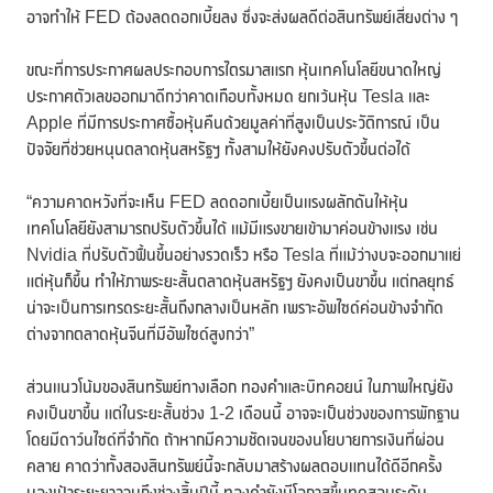
อาจทำให้ FED ต้องลดดอกเบี้ยลง ซึ่งจะส่งผลดีต่อสินทรัพย์เสี่ยงต่าง ๆ
ขณะที่การประกาศผลประกอบการไตรมาสแรก หุ้นเทคโนโลยีขนาดใหญ่
ประกาศตัวเลขออกมาดีกว่าคาดเกือบทั้งหมด ยกเว้นหุ้น Tesla และ
Apple ที่มีการประกาศซื้อหุ้นคืนด้วยมูลค่าที่สูงเป็นประวัติการณ์ เป็น
ปัจจัยที่ช่วยหนุนตลาดหุ้นสหรัฐฯ ทั้งสามให้ยังคงปรับตัวขึ้นต่อได้
“ความคาดหวังที่จะเห็น FED ลดดอกเบี้ยเป็นแรงผลักดันให้หุ้น
เทคโนโลยียังสามารถปรับตัวขึ้นได้ แม้มีแรงขายเข้ามาค่อนข้างแรง เช่น
Nvidia ที่ปรับตัวฟื้นขึ้นอย่างรวดเร็ว หรือ Tesla ที่แม้ว่างบจะออกมาแย่
แต่หุ้นก็ขึ้น ทำให้ภาพระยะสั้นตลาดหุ้นสหรัฐฯ ยังคงเป็นขาขึ้น แต่กลยุทธ์
น่าจะเป็นการเทรดระยะสั้นถึงกลางเป็นหลัก เพราะอัพไซด์ค่อนข้างจำกัด
ต่างจากตลาดหุ้นจีนที่มีอัพไซด์สูงกว่า”
ส่วนแนวโน้มของสินทรัพย์ทางเลือก ทองคำและบิทคอยน์ ในภาพใหญ่ยัง
คงเป็นขาขึ้น แต่ในระยะสั้นช่วง 1-2 เดือนนี้ อาจจะเป็นช่วงของการพักฐาน
โดยมีดาว์นไซด์ที่จำกัด ถ้าหากมีความชัดเจนของนโยบายการเงินที่ผ่อน
คลาย คาดว่าทั้งสองสินทรัพย์นี้จะกลับมาสร้างผลตอบแทนได้ดีอีกครั้ง
มองเป้าระยะยาวจนถึงช่วงสิ้นปีนี้ ทองคำยังมีโอกาสขึ้นทดสอบระดับ