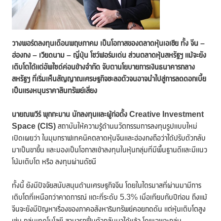
วางพอร์ตลงทุนเดือนพฤษภาคม เป็นโอกาสของตลาดหุ้นเอเชีย ทั้ง จีน –
ฮ่องกง – เวียดนาม – ญี่ปุ่น โชว์ฟอร์มเด่น ส่วนตลาดหุ้นสหรัฐฯ แม้จะยัง
เติบโตได้แต่อัพไซด์ค่อนข้างจำกัด จับตานโยบายการเงินธนาคารกลาง
สหรัฐฯ ที่เริ่มเห็นสัญญาณเศรษฐกิจชะลอตัวจนอาจนำไปสู่การลดดอกเบี้ย
เป็นแรงหนุนราคาสินทรัพย์เสี่ยง
นายณพวีร์ พุกกะมาน นักลงทุนและผู้ก่อตั้ง
Creative Investment
Space (CIS)
สถาบันให้ความรู้ด้านนวัตกรรมการลงทุนรูปแบบใหม่
เปิดเผยว่า ในมุมกราฟเทคนิคตลาดหุ้นจีนและฮ่องกงถือว่าได้ปรับตัวกลับ
มาเป็นขาขึ้น และมองเป็นโอกาสเข้าลงทุนในหุ้นกลุ่มที่มีพื้นฐานดีและมีแนว
โน้มเติบโต หรือ ลงทุนผ่านดัชนี
ทั้งนี้ ยังมีปัจจัยสนับสนุนด้านเศรษฐกิจจีน โดยในไตรมาสที่ผ่านมามีการ
เติบโตที่เหนือกว่าคาดการณ์ แตะที่ระดับ 5.3% เมื่อเทียบกับปีก่อน ถึงแม้
จีนจะยังมีปัญหาเรื่องของภาคอสังหาริมทรัพย์คอยกดดัน แต่หุ้นเติบโตสูง
เช่น กลุ่มเทคโนโลยี สามารถฟื้นตัวกลับมาได้แล้ว โดยเฉพาะกลุ่ม