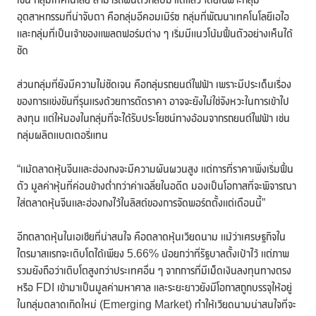
อุตสาหกรรมที่น่าจับตา คือกลุ่มอีคอมเมิร์ซ กลุ่มที่พัฒนาเทคโนโลยีเอไอ
และกลุ่มที่เป็นเจ้าของแพลตฟอร์มต่าง ๆ เริ่มมีแนวโน้มฟื้นตัวอย่างเห็นได้
ชัด
ส่วนกลุ่มที่ยังมีความไม่ชัดเจน คือกลุ่มรถยนต์ไฟฟ้า เพราะมีประเด็นเรื่อง
ของการแข่งขันที่รุนแรงด้วยการตัดราคา อาจจะยังไม่ใช่จังหวะในการเข้าไป
ลงทุน แต่ให้มองในกลุ่มที่จะได้รับประโยชน์ทางอ้อมจากรถยนต์ไฟฟ้า เช่น
กลุ่มผลิตแบตเตอรี่แทน
“แม้ตลาดหุ้นจีนและฮ่องกงจะมีความผันผวนสูง แต่การที่ราคาเพิ่งเริ่มฟื้น
ตัว มูลค่าหุ้นที่ค่อนข้างต่ำกว่าค่าเฉลี่ยในอดีต มองเป็นโอกาสที่จะพิจารณา
ใส่ตลาดหุ้นจีนและฮ่องกงไว้ในลิสต์ของการจัดพอร์ตตั้งแต่เดือนนี้”
อีกตลาดหุ้นในเอเชียที่น่าสนใจ คือตลาดหุ้นเวียดนาม แม้ว่าเศรษฐกิจใน
ไตรมาสแรกจะเติบโตได้เพียง 5.66% น้อยกว่าที่รัฐบาลตั้งเป้าไว้ แต่ภาพ
รวมยังถือว่าเติบโตสูงกว่าประเทศอื่น ๆ จากการที่มีเม็ดเงินลงทุนทางตรง
หรือ FDI เข้ามาเป็นมูลค่ามหาศาล และระยะยาวยังมีโอกาสถูกบรรจุให้อยู่
ในกลุ่มตลาดเกิดใหม่ (Emerging Market) ทำให้เวียดนามน่าสนใจที่จะ