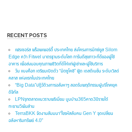
RECENT POSTS
เฟรเซอร์ส พร็อพเพอร์ตี้ ประเทศไทย ส่งโครงการมิกซ์ยูส Silom
Edge คว้า Fitwel มาตรฐานระดับโลก การันตีสุขภาวะที่ดีของผู้ใช้
อาคาร เพื่อส่งมอบคุณภาพชีวิตที่ดีให้แก่ผู้เช่าและผู้ใช้บริการ
วัน แบงค็อก เตรียมเปิดตัว “มิตซูโคชิ” ฟู้ด เดสติเนชั่น ระดับเวิลด์
คลาส แห่งแรกในประเทศไทย
“Big Data”ปฏิวัติวงการอสังหาฯ สอดรับพฤติกรรมผู้บริโภคยุค
ดิจิทัล
LPNรุกตลาดแนวราบพรีเมี่ยม บูมบ้าน365คาด3ปีรายได้
ทะยาน5พันล้าน
TerraBKK จัดงานสัมมนา“ไขรหัสลับคน Gen Y จุดเปลี่ยน
อสังหาริมทรัพย์ 4.0”