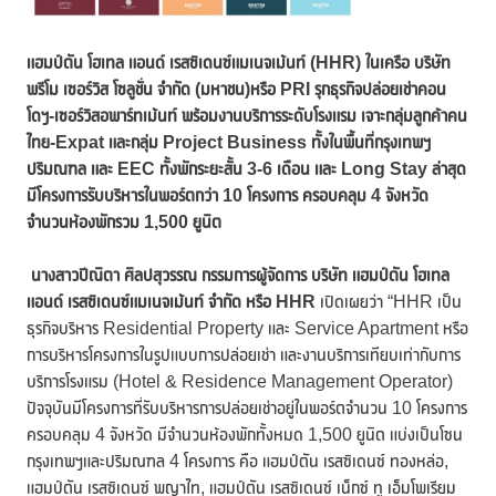
แฮมป์ตัน โฮเทล แอนด์ เรสซิเดนซ์แมเนจเม้นท์ (
HHR)
ในเครือ บริษัท
พรีโม เซอร์วิส โซลูชั่น จำกัด (มหาชน)หรือ
PRI รุกธุรกิจปล่อยเช่าคอน
โดฯ-เซอร์วิสอพาร์ทเม้นท์ พร้อมงานบริการระดับโรงแรม เจาะกลุ่มลูกค้าคน
ไทย-Expat และกลุ่ม Project Business ทั้งในพื้นที่กรุงเทพฯ
ปริมณฑล และ EEC ทั้งพักระยะสั้น 3-6 เดือน และ Long Stay
ล่าสุด
มีโครงการรับบริหารในพอร์ตกว่า 10 โครงการ ครอบคลุม 4 จังหวัด
จำนวนห้องพักรวม 1,500 ยูนิต
นางสาวปีณิตา ศิลปสุวรรณ กรรมการผู้จัดการ บริษัท แฮมป์ตัน โฮเทล
แอนด์ เรสซิเดนซ์แมเนจเม้นท์ จำกัด หรือ
HHR
เปิดเผยว่า “HHR เป็น
ธุรกิจบริหาร Residential Property และ Service Apartment หรือ
การบริหารโครงการในรูปแบบการปล่อยเช่า และงานบริการเทียบเท่ากับการ
บริการโรงแรม (Hotel & Residence Management Operator)
ปัจจุบันมีโครงการที่รับบริหารการปล่อยเช่าอยู่ในพอร์ตจำนวน 10 โครงการ
ครอบคลุม 4 จังหวัด มีจำนวนห้องพักทั้งหมด 1,500 ยูนิต แบ่งเป็นโซน
กรุงเทพฯและปริมณฑล 4 โครงการ คือ แฮมป์ตัน เรสซิเดนซ์ ทองหล่อ,
แฮมป์ตัน เรสซิเดนซ์ พญาไท, แฮมป์ตัน เรสซิเดนซ์ เน็กซ์ ทู เอ็มโพเรียม