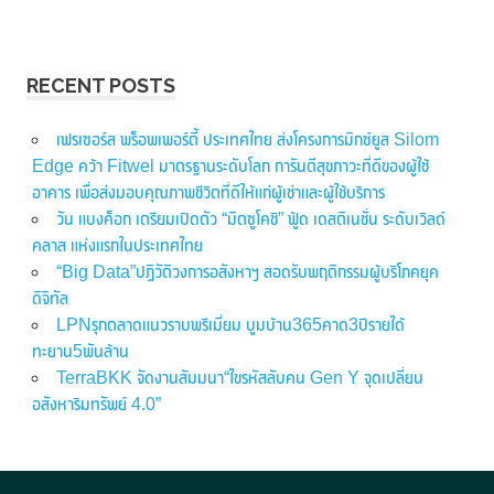
RECENT POSTS
เฟรเซอร์ส พร็อพเพอร์ตี้ ประเทศไทย ส่งโครงการมิกซ์ยูส Silom
Edge คว้า Fitwel มาตรฐานระดับโลก การันตีสุขภาวะที่ดีของผู้ใช้
อาคาร เพื่อส่งมอบคุณภาพชีวิตที่ดีให้แก่ผู้เช่าและผู้ใช้บริการ
วัน แบงค็อก เตรียมเปิดตัว “มิตซูโคชิ” ฟู้ด เดสติเนชั่น ระดับเวิลด์
คลาส แห่งแรกในประเทศไทย
“Big Data”ปฏิวัติวงการอสังหาฯ สอดรับพฤติกรรมผู้บริโภคยุค
ดิจิทัล
LPNรุกตลาดแนวราบพรีเมี่ยม บูมบ้าน365คาด3ปีรายได้
ทะยาน5พันล้าน
TerraBKK จัดงานสัมมนา“ไขรหัสลับคน Gen Y จุดเปลี่ยน
อสังหาริมทรัพย์ 4.0”