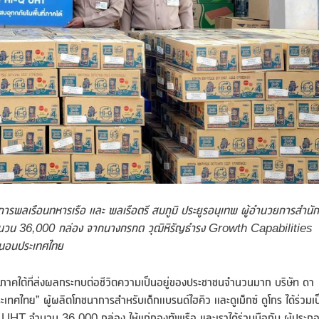
การพลเรือนทหารเรือ และ พลเรือตรี สมภูมิ ประยูรอนุเทพ ผู้อำนวยการสำนัก
นวน 36,000 กล่อง จากนางกรกต วุฒิหิรัญธำรง
Growth Capabilities
านอนประเทศไทย
ใต้ที่ส่งผลกระทบต่อชีวิตความเป็นอยู่ของประชาชนจำนวนมาก บริษัท ดา
เทศไทย” ผู้ผลิตโภชนาการสำหรับเด็กแบรนด์ไฮคิว และดูเม็กซ์ ดูโกร ได้ร่วมเป
ง UHT จำนวน 36,000 กล่อง ให้แก่กองทัพเรือ และเราได้ร่วมมือกับ ผู้ประก