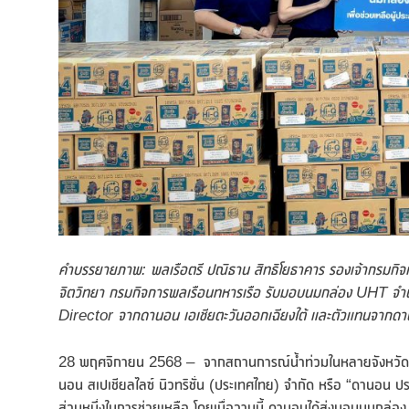
คำบรรยายภาพ
: พลเรือตรี ปณิธาน สิทธิโยธาคาร รองเจ้ากรมกิจ
จิตวิทยา กรมกิจการพลเรือนทหารเรือ รับมอบนมกล่อง UHT จำ
Director จากดานอน เอเชียตะวันออกเฉียงใต้ และตัวแทนจากด
28 พฤศจิกายน 2568 – จากสถานการณ์น้ำท่วมในหลายจังหวัดภาค
นอน สเปเชียลไลซ์ นิวทริชั่น (ประเทศไทย) จำกัด หรือ “ดานอน ประ
ส่วนหนึ่งในการช่วยเหลือ โดยเมื่อวานนี้ ดานอนได้ส่งมอบนมกล่อ