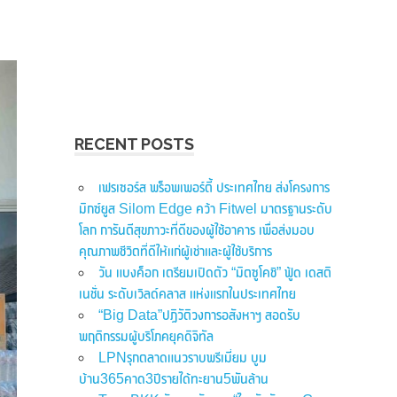
RECENT POSTS
เฟรเซอร์ส พร็อพเพอร์ตี้ ประเทศไทย ส่งโครงการ
มิกซ์ยูส Silom Edge คว้า Fitwel มาตรฐานระดับ
โลก การันตีสุขภาวะที่ดีของผู้ใช้อาคาร เพื่อส่งมอบ
คุณภาพชีวิตที่ดีให้แก่ผู้เช่าและผู้ใช้บริการ
วัน แบงค็อก เตรียมเปิดตัว “มิตซูโคชิ” ฟู้ด เดสติ
เนชั่น ระดับเวิลด์คลาส แห่งแรกในประเทศไทย
“Big Data”ปฏิวัติวงการอสังหาฯ สอดรับ
พฤติกรรมผู้บริโภคยุคดิจิทัล
LPNรุกตลาดแนวราบพรีเมี่ยม บูม
บ้าน365คาด3ปีรายได้ทะยาน5พันล้าน