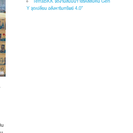
TerraBKK จัดงานสัมมนา“ไขรหัสลับคน Gen
Y จุดเปลี่ยน อสังหาริมทรัพย์ 4.0”
็น
อบ