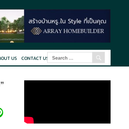
BOUT US
CONTACT US
c”