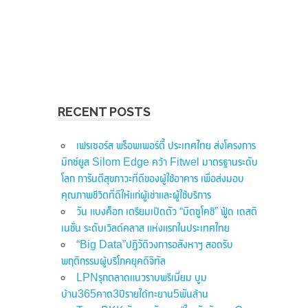
RECENT POSTS
เฟรเซอร์ส พร็อพเพอร์ตี้ ประเทศไทย ส่งโครงการ
มิกซ์ยูส Silom Edge คว้า Fitwel มาตรฐานระดับ
โลก การันตีสุขภาวะที่ดีของผู้ใช้อาคาร เพื่อส่งมอบ
คุณภาพชีวิตที่ดีให้แก่ผู้เช่าและผู้ใช้บริการ
วัน แบงค็อก เตรียมเปิดตัว “มิตซูโคชิ” ฟู้ด เดสติ
เนชั่น ระดับเวิลด์คลาส แห่งแรกในประเทศไทย
“Big Data”ปฏิวัติวงการอสังหาฯ สอดรับ
พฤติกรรมผู้บริโภคยุคดิจิทัล
LPNรุกตลาดแนวราบพรีเมี่ยม บูม
บ้าน365คาด3ปีรายได้ทะยาน5พันล้าน