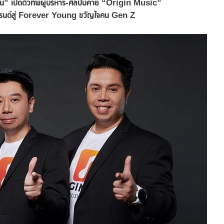
ิ้น” เปิดตัวทัพผู้บริหาร-ศิลปินค่าย “Origin Music”
บรนด์สู่ Forever Young ขวัญใจคน Gen Z