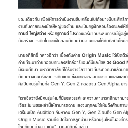
ขณะเดียวกัน เพื่อให้การดำเนินงานขับเคลื่อนไปได้อย่างมีประสิทธิภา
งานกับค่ายเพลงยักษ์ใหญ่ของไทย และเป็นครูฝึกสอนร้องเพลงให
กานต์ ใหญ่สว่าง
หรือ
ครูกานต์
โปรดิวเซอร์มากประสบการณ์ผู้อยู่
กันสร้างการเติบโตและฝึกสอนทักษะด้านงานเพลงให้กับศิลปินใหม
นายอภิสิทธิ์ กล่าวอีกว่า เบื้องต้นค่าย
Origin Music
ได้เปิดตัว
ค่ายที่จะมาถ่ายทอดบทเพลงสไตล์อาร์แอนด์บีและโซล
วง
Good 
มัธยมศึกษา-มหาวิทยาลัยที่ได้รับรางวัลจากเวทีประกวดมาแล้วม
ทักษะทางดนตรีและการเดินแบบ ซึ่งจะทยอยออกผลงานเพลงและมิวสิ
ศิลปินคนรุ่นใหม่ทั้ง Gen Y, Gen Z ตลอดจน Gen Alpha มาร่ว
“เราเชื่อว่ายังมีคนรุ่นใหม่ที่มีพรสวรรค์และความสามารถอีกมากมาย 
เจียระไนเพชรเหล่านี้ให้สามารถฉายแสงจนทุกคนได้เห็นถึงศักยภ
เตรียมเปิด Audition ค้นหาคน Gen Y, Gen Z จนถึง Gen Alpha ท
Origin Music รวมถึงเปิดโอกาสลูกบ้าน หรือคนรุ่นใหม่ในองค์กร
ใหม่ที่แตกต่างจากเดิม” นายอภิสิทธิ์ กล่าว