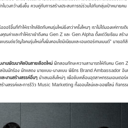
จักในวงกว้างยิ่งขึ้น ควบคู่กับการสร้างประสบการณ์ร่วมไปกับกลุ่มเป้าหมายคน
ิ้นที่ทำให้เราใกล้ชิดกับคนรุ่นใหม่ยิ่งกว่าครั้งไหนๆ เราไม่ได้มองแค่การเติ
างคุณค่าและทำให้เราเข้าถึงคน Gen Z และ Gen Alpha ตั้งแต่วัยเรียน สร้าง
รนด์ขวัญใจคนรุ่นใหม่ทั้งฝั่งคอนโดมิเนียมและเอนเตอร์เทนเมนต์” นายอภิสิท
่มงานพัฒนาศิลปินสายเลือดใหม่
ฝึกสอนทักษะความสามารถให้กับคน Gen Z 
้งแต่ศิลปินนักร้อง นักแสดง นายแบบ-นางแบบ พิธีกร Brand Ambassador อิน
นและงานสร้างสรรค์อื่นๆ
นำเสนอสิ่งใหม่ๆ เพื่อขับเคลื่อนอุตสาหกรรมเอนเตอร์
์สร้างสรรค์และการรีวิว Music Marketing ทั้งออนไลน์และออฟไลน์ กิจกร