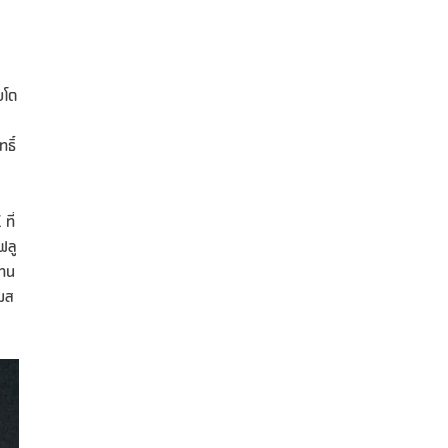
บโต
ธิ์
ที่
ฟลู
เทน
รมส