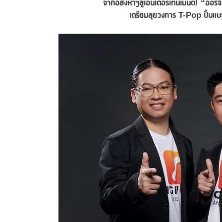
จากอสังหาฯสู่เอนเตอร์เทนเมนต์
! “ออริจ
เตรียมลุยวงการ
T-Pop ปั้นแ