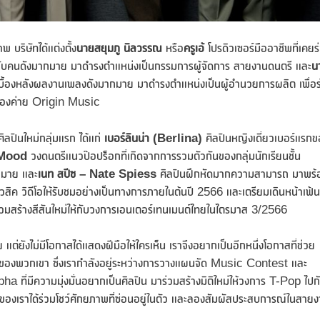
พ บริษัทได้แต่งตั้ง
นายสยุมภู นิลวรรณ
หรือ
ครูเอ้
โปรดิวเซอร์มืออาชีพที่เคยร
้กับคนดังมากมาย มาดำรงตำแหน่งเป็นกรรมการผู้จัดการ สายงานดนตรี และ
น
เบื้องหลังผลงานเพลงดังมากมาย มาดำรงตำแหน่งเป็นผู้อำนวยการผลิต เพื่อร
่ของค่าย Origin Music
ศิลปินใหม่กลุ่มแรก ได้แก่
เบอร์ลินน่า
(Berlina)
ศิลปินหญิงเดี่ยวเบอร์แรกข
Mood
วงดนตรีแนวป๊อปร็อกที่เกิดจากการรวมตัวกันของกลุ่มนักเรียนชั้น
ากมาย และ
เนท
สปีซ
–
Nate Spiess
ศิลปินฝึกหัดมากความสามารถ มาพร้
ค วิดีโอให้รับชมอย่างเป็นทางการภายในต้นปี 2566 และเตรียมเดินหน้าเฟ้
มสร้างสีสันใหม่ให้กับวงการเอนเตอร์เทนเมนต์ไทยในไตรมาส 3/2566
แต่ยังไม่มีโอกาสได้แสดงฝีมือให้ใครเห็น เราจึงอยากเป็นอีกหนึ่งโอกาสที่ช่วย
าพของพวกเขา ซึ่งเรากำลังอยู่ระหว่างการวางแผนจัด Music Contest และ
ี่มีความมุ่งมั่นอยากเป็นศิลปิน มาร่วมสร้างมิติใหม่ให้วงการ T-Pop ไปก
ของเราได้ร่วมโชว์ศักยภาพที่ซ่อนอยู่ในตัว และลองสัมผัสประสบการณ์ในสาย