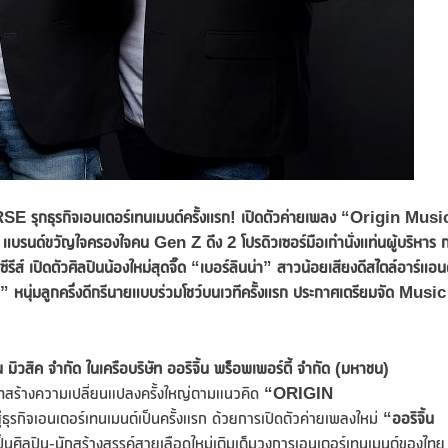
ุกธุรกิจเอนเตอร์เทนเมนต์ครั้งแรก! เปิดตัวค่ายเพลง “Origin Musi
บรนด์ขวัญใจครองใจคน Gen Z ดึง 2 โปรดิวเซอร์มือเก๋านั่งแท่นผู้บริหาร 
รีส์ เปิดตัวศิลปินน้องใหม่สุดจี๊ด “เบอร์ลินน่า” สาวน้อยเสียงดีสไตล์อาร์แอน
” หนุ่มลูกครึ่งดีกรีนายแบบ
ร่วมโชว์บนเวทีครั้งแรก
ประกาศเตรียมจัด
Music
้น มิวสิค จำกัด
ในเครือบริษัท ออริจิ้น พร็อพเพอร์ตี้ จำกัด (มหาชน)
ษัทสร้างความเปลี่ยนแปลงครั้งใหญ่ตามแนวคิด
“
ORIGIN
ู่ธุรกิจเอนเตอร์เทนเมนต์เป็นครั้งแรก ด้วยการเปิดตัวค่ายเพลงใหม่
“ออริจิ้น
รเป็นศิลปิน-นักสร้างสรรค์สายเลือดใหม่เติมเต็มวงการเอนเตอร์เทนเมนต์ของไทย