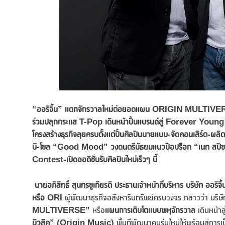
“ออริจิ้น” แตกจักรวาลใหม่ต่อยอดแผน
ORIGIN MULTIVERSE ร
ร่วมปลุกกระแส T-Pop เดินหน้าปั้นแบรนด์สู่ Forever Young แ
โครงสร้างธุรกิจลุยครบตั้งแต่ปั้นศิลปินนายแบบ-จัดคอนเสิร์ต-ผลิตซี
บี-โซล “Good Mood” วงดนตรีมัธยมแนวป๊อปร็อก “
เนท สปีซ
Contest-เปิดออดิชั่นรับศิลปินใหม่เร็วๆ นี้
นาย
อภิสิทธิ์ สุนทรชูเกียรติ ประธานเจ้าหน้าที่บริหาร บริษัท ออริจิ
หรือ ORI
ผู้พัฒนาธุรกิจอสังหาริมทรัพย์ครบวงจร กล่าวว่า บริ
MULTIVERSE
”
หรือ
แผนการเติบโตแบบพหุจักรวาล
เดินหน้าส
มิวสิค” (
Origin Music)
พื้นที่พัฒนาคนรุ่นใหม่ให้พร้อมสู่กา