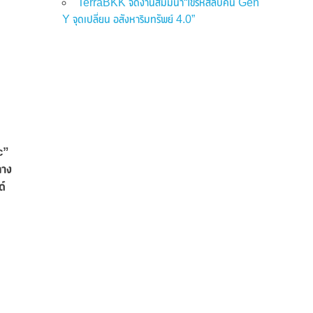
TerraBKK จัดงานสัมมนา“ไขรหัสลับคน Gen
Y จุดเปลี่ยน อสังหาริมทรัพย์ 4.0”
c”
กาง
ด์