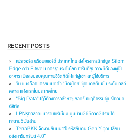
RECENT POSTS
เฟรเซอร์ส พร็อพเพอร์ตี้ ประเทศไทย ส่งโครงการมิกซ์ยูส Silom
Edge คว้า Fitwel มาตรฐานระดับโลก การันตีสุขภาวะที่ดีของผู้ใช้
อาคาร เพื่อส่งมอบคุณภาพชีวิตที่ดีให้แก่ผู้เช่าและผู้ใช้บริการ
วัน แบงค็อก เตรียมเปิดตัว “มิตซูโคชิ” ฟู้ด เดสติเนชั่น ระดับเวิลด์
คลาส แห่งแรกในประเทศไทย
“Big Data”ปฏิวัติวงการอสังหาฯ สอดรับพฤติกรรมผู้บริโภคยุค
ดิจิทัล
LPNรุกตลาดแนวราบพรีเมี่ยม บูมบ้าน365คาด3ปีรายได้
ทะยาน5พันล้าน
TerraBKK จัดงานสัมมนา“ไขรหัสลับคน Gen Y จุดเปลี่ยน
อสังหาริมทรัพย์ 4.0”