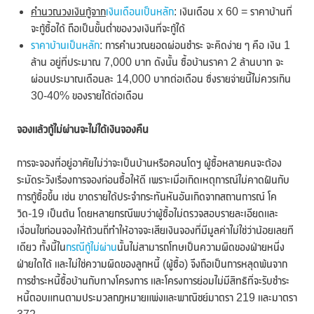
คำนวณวงเงินกู้จาก
เงินเดือนเป็นหลัก
: เงินเดือน x 60 = ราคาบ้านที่
จะกู้ซื้อได้ ถือเป็นขั้นต่ำของวงเงินที่จะกู้ได้
ราคาบ้านเป็นหลัก
: การคำนวณยอดผ่อนชำระ จะคิดง่าย ๆ คือ เงิน 1
ล้าน อยู่ที่ประมาณ 7,000 บาท ดังนั้น ซื้อบ้านราคา 2 ล้านบาท จะ
ผ่อนประมาณเดือนละ 14,000 บาทต่อเดือน ซื่งรายจ่ายนี้ไม่ควรเกิน
30-40% ของรายได้ต่อเดือน
จองแล้วกู้ไม่ผ่านจะไม่ได้เงินจองคืน
การจะจองที่อยู่อาศัยไม่ว่าจะเป็นบ้านหรือคอนโดฯ ผู้ซื้อหลายคนจะต้อง
ระมัดระวังเรื่องการจองก่อนซื้อให้ดี เพราะเมื่อเกิดเหตุการณ์ไม่คาดฝันกับ
การกู้ซื้อขึ้น เช่น ขาดรายได้ประจำกระทันหันอันเกิดจากสถานการณ์ โค
วิด-19 เป็นต้น โดยหลายกรณีพบว่าผู้ซื้อไม่ตรวจสอบรายละเอียดและ
เงื่อนไขก่อนจองให้ถ้วนถี่ทำให้อาจจะเสียเงินจองที่มีมูลค่าไม่ใช่ว่าน้อยเลยที
เดียว ทั้งนี้ใน
กรณีกู้ไม่ผ่าน
นั้นไม่สามารถโทษเป็นความผิดของฝ่ายหนึ่ง
ฝ่ายใดได้ และไม่ใช่ความผิดของลูกหนี้ (ผู้ซื้อ) จึงถือเป็นการหลุดพ้นจาก
การชำระหนี้ซื้อบ้านกับทางโครงการ และโครงการย่อมไม่มีสิทธิที่จะรับชำระ
หนี้ตอบแทนตามประมวลกฎหมายแพ่งและพาณิชย์มาตรา 219 และมาตรา