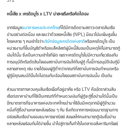
372
หนี้เสีย
x เครดิตบูโร x LTV น่าสะพรึงหรือคิดไปเอง
จากข้อมูล
ธนาคารแห่งประเทศไทย
ที่ได้มีการติดตามสภาวะตลาดสินเชื่อ
บ้านอย่างต่อเนื่อง และพบว่าตัวเลขหนี้เสีย (NPL) มีแนวโน้มเพิ่มสูงขึ้น
โดยหลาย ๆ คนเข้าใจว่า
บริษัทข้อมูลเครดิตแห่งชาติ
หรือเครดิตบูโร เป็น
หน่วยงานที่ขึ้นบัญชีดำหรือแบล็คลิสต์ผู้มีหนี้สินจนเป็นเหตุให้ไม่สามารถกู้
เงินได้นั้น ซึ่งเป็นความเข้าใจที่ผิด เพราะเครดิตบูโรไม่มีความเกี่ยวข้องกับ
การอนุมัติหรือตัดสินใจของสถาบันการเงินให้กับผู้กู้ ทั้งนี้การอนุมัติเงินกู้มี
หลายสาเหตุ เช่น รายได้ของผู้กู้ต่ำกว่าเกณฑ์ที่สถาบันการเงินกำหนดหรือ
ผู้กู้มีคุณสมบัติอื่นใดไม่ตรงกับเงื่อนไขของสถาบันการเงินนั้น เป็นต้น
ส่วนมาตรการควบคุมสินเชื่อเพื่อที่อยู่อาศัย หรือ LTV คืออัตราส่วนสิน
เชื่อต่อราคาบ้านที่ใช้เป็นเกณฑ์ที่กำหนดวงเงินที่ผู้กู้จะกู้ซื้อบ้านได้นั้นเป็น
อีกมาตรการที่ธนาคารแห่งประเทศไทยนำมาใช้อันมีเหตุจากมีผู้กู้จำนวน
หนึ่งที่กู้ซื้อบ้านหลายหลังพร้อม ๆ กัน ซึ่งเกิดจากการหย่อนมาตรฐานการ
ปล่อยสินเชื่อบ้านของธนาคารพาณิชย์ ส่งผลให้คนสามารถกู้เงินซื้อบ้าน
หลายหลังพร้อมกันได้ง่ายขึ้น นำไปสู่การเก็งกำไรในตลาดอสังหาริมทรัพย์