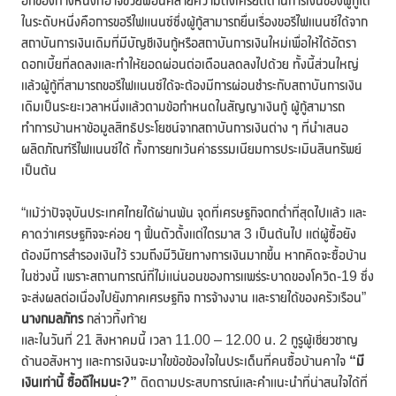
อีกช่องทางหนึ่งที่อาจช่วยผ่อนคลายความตึงเครียดด้านการเงินของผู้กู้ได้
ในระดับหนึ่งคือการขอรีไฟแนนซ์ซึ่งผู้กู้สามารถยื่นเรื่องขอรีไฟแนนซ์ได้จาก
สถาบันการเงินเดิมที่มีบัญชีเงินกู้หรือสถาบันการเงินใหม่เพื่อให้ได้อัตรา
ดอกเบี้ยที่ลดลงและทำให้ยอดผ่อนต่อเดือนลดลงไปด้วย ทั้งนี้ส่วนใหญ่
แล้วผู้กู้ที่สามารถขอรีไฟแนนซ์ได้จะต้องมีการผ่อนชำระกับสถาบันการเงิน
เดิมเป็นระยะเวลาหนึ่งแล้วตามข้อกำหนดในสัญญาเงินกู้ ผู้กู้สามารถ
ทำการบ้านหาข้อมูลสิทธิประโยชน์จากสถาบันการเงินต่าง ๆ ที่นำเสนอ
ผลิตภัณฑ์รีไฟแนนซ์ได้ ทั้งการยกเว้นค่าธรรมเนียมการประเมินสินทรัพย์
เป็นต้น
“แม้ว่าปัจจุบันประเทศไทยได้ผ่านพ้น จุดที่เศรษฐกิจตกต่ำที่สุดไปแล้ว และ
คาดว่าเศรษฐกิจจะค่อย ๆ ฟื้นตัวตั้งแต่ไตรมาส 3 เป็นต้นไป แต่ผู้ซื้อยัง
ต้องมีการสำรองเงินไว้ รวมถึงมีวินัยทางการเงินมากขึ้น หากคิดจะซื้อบ้าน
ในช่วงนี้ เพราะสถานการณ์ที่ไม่แน่นอนของการแพร่ระบาดของโควิด-19 ซึ่ง
จะส่งผลต่อเนื่องไปยังภาคเศรษฐกิจ การจ้างงาน และรายได้ของครัวเรือน”
นางกมลภัทร
กล่าวทิ้งท้าย
และในวันที่ 21 สิงหาคมนี้ เวลา 11.00 – 12.00 น. 2 กูรูผู้เชี่ยวชาญ
ด้านอสังหาฯ และการเงินจะมาไขข้อข้องใจในประเด็นที่คนซื้อบ้านคาใจ
“มี
เงินเท่านี้ ซื้อดีไหมนะ?”
ติดตามประสบการณ์และคำแนะนำที่น่าสนใจได้ที่