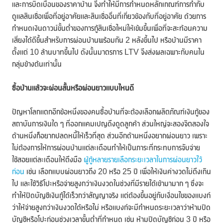
และการบิดเบือนของราคาบ้าน จึงทำให้มีการกำหนดหลักเกณฑ์การกำกับ
ดูแลสินเชื่อเพื่อที่อยู่อาศัยและสินเชื่ออื่นที่เกี่ยวข้องกับที่อยู่อาศัย ด้วยการ
กำหนดเงินดาวน์ขั้นต่ำของการกู้สินเชื่อใหม่ให้เข้มขึ้นเพื่อที่จะสะท้อนความ
เสี่ยงได้ดีขึ้นสำหรับการผ่อนบ้านพร้อมกัน 2 หลังขึ้นไป หรือบ้านมีราคา
ตั้งแต่ 10 ล้านบาทขึ้นไป ดังนั้นมาตรการ LTV จึงส่งผลเฉพาะกับคนใน
กลุ่มข้างต้นเท่านั้น
ซื้อบ้านแล้วจะผ่อนสั้นหรือผ่อนยาวแบบไหนดี
ปัญหาโลกแตกอีกข้อหนึ่งของคนซื้อบ้านที่จะต้องเลือกผลิตภัณฑ์เงินกู้ของ
สถาบันการเงินใด ๆ ที่ออกแคมเปญดึงดูดลูกค้า ส่วนใหญ่จะสองจิตสองใจ
ด้านหนึ่งก็อยากปลดหนี้ให้เร็วที่สุด ส่วนอีกด้านหนึ่งอยากผ่อนยาว เพราะ
ไม่ต้องการให้การผ่อนบ้านแต่ละเดือนทำให้เป็นภาระที่กระทบการจับจ่าย
ใช้สอยแต่ละเดือนให้ตึงมือ
ผู้กู้หลายรายเลือกระยะเวลาในการผ่อนยาวไว้
ก่อน
เช่น เลือกแบบผ่อนยาวถึง 20 หรือ 25 ปี เพื่อให้เงินค่างวดไม่ตึงเกิน
ไป และใช้วิธีโปะหรือจ่ายสูงกว่าเงินงวดในช่วงที่มีรายได้เข้ามามาก ๆ ซึ่งจะ
ทำให้ปิดบัญชีเงินกู้ได้เร็วกว่าสัญญาจริง แต่ต้องขึ้นอยู่กับเงื่อนไขของแบงก์
ว่าให้จ่ายสูงกว่าเงินงวดได้หรือไม่ หรือแบงก์จะมีกำหนดระยะเวลาว่าห้ามปิด
บัญชีหรือโปะก่อนช่วงเวลาขั้นต่ำที่กำหนด เช่น ห้ามปิดบัญชีก่อน 3 ปี หรือ