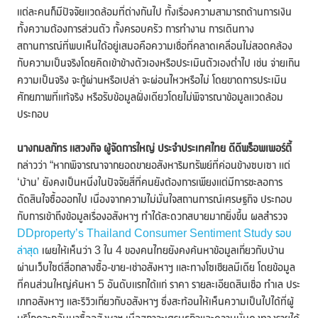
แต่ละคนก็มีปัจจัยแวดล้อมที่ต่างกันไป ทั้งเรื่องความสามารถด้านการเงิน
ทั้งความต้องการส่วนตัว ทั้งครอบครัว การทำงาน การเดินทาง
สถานการณ์ที่พบเห็นได้อยู่เสมอคือความเชื่อที่คลาดเคลื่อนไม่สอดคล้อง
กับความเป็นจริงโดยคิดเข้าข้างตัวเองหรือประเมินตัวเองต่ำไป เช่น จ่ายเกิน
ความเป็นจริง จะกู้ผ่านหรือเปล่า จะผ่อนไหวหรือไม่ โดยขาดการประเมิน
ศักยภาพที่แท้จริง หรือรับข้อมูลฝั่งเดียวโดยไม่พิจารณาข้อมูลแวดล้อม
ประกอบ
นางกมลภัทร แสวงกิจ ผู้จัดการใหญ่ ประจำประเทศไทย ดีดีพร็อพเพอร์ตี้
กล่าวว่า “หากพิจารณาจากยอดขายอสังหาริมทรัพย์ที่ค่อนข้างซบเซา แต่
‘บ้าน’ ยังคงเป็นหนึ่งในปัจจัยสี่ที่คนยังต้องการเพียงแต่มีการชะลอการ
ตัดสินใจซื้อออกไป เนื่องจากความไม่มั่นใจสถานการณ์เศรษฐกิจ ประกอบ
กับการเข้าถึงข้อมูลเรื่องอสังหาฯ ทำได้สะดวกสบายมากยิ่งขึ้น ผลสำรวจ
DDproperty’s Thailand Consumer Sentiment Study รอบ
ล่าสุด
เผยให้เห็นว่า 3 ใน 4 ของคนไทยยังคงค้นหาข้อมูลเกี่ยวกับบ้าน
ผ่านเว็บไซต์สื่อกลางซื้อ-ขาย-เช่าอสังหาฯ และทางโซเชียลมีเดีย โดยข้อมูล
ที่คนส่วนใหญ่ค้นหา 5 อันดับแรกได้แก่ ราคา รายละเอียดสินเชื่อ ทำเล ประ
เภทอสังหาฯ และรีวิวเกี่ยวกับอสังหาฯ ซึ่งสะท้อนให้เห็นความเป็นไปได้ที่ผู้