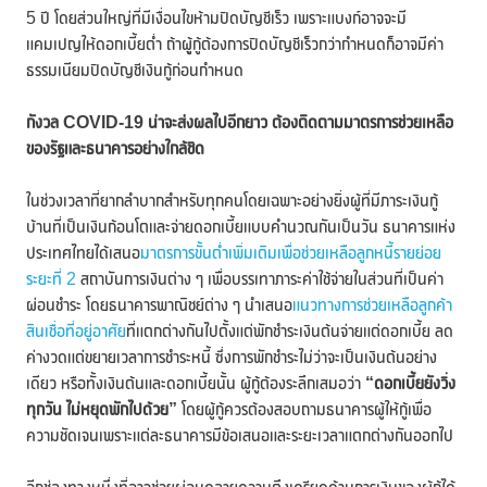
5 ปี โดยส่วนใหญ่ที่มีเงื่อนไขห้ามปิดบัญชีเร็ว เพราะแบงก์อาจจะมี
แคมเปญให้ดอกเบี้ยต่ำ ถ้าผูู้กู้ต้องการปิดบัญชีเร็วกว่ากำหนดก็อาจมีค่า
ธรรมเนียมปิดบัญชีเงินกู้ก่อนกำหนด
กังวล
COVID-19 น่าจะส่งผลไปอีกยาว ต้องติดตามมาตรการช่วยเหลือ
ของรัฐและธนาคารอย่างใกล้ชิด
ในช่วงเวลาที่ยากลำบากสำหรับทุกคนโดยเฉพาะอย่างยิ่งผู้ที่มีภาระเงินกู้
บ้านที่เป็นเงินก้อนโตและจ่ายดอกเบี้ยแบบคำนวณกันเป็นวัน ธนาคารแห่ง
ประเทศไทยได้เสนอ
มาตรการขั้นต่ำเพิ่มเติมเพื่อช่วยเหลือลูกหนี้รายย่อย
ระยะที่ 2
สถาบันการเงินต่าง ๆ เพื่อบรรเทาภาระค่าใช้จ่ายในส่วนที่เป็นค่า
ผ่อนชำระ โดยธนาคารพาณิชย์ต่าง ๆ นำเสนอ
แนวทางการช่วยเหลือลูกค้า
สินเชื่อที่อยู่อาศัย
ที่แตกต่างกันไปตั้งแต่พักชำระเงินต้นจ่ายแต่ดอกเบี้ย ลด
ค่างวดแต่ขยายเวลาการชำระหนี้ ซึ่งการพักชำระไม่ว่าจะเป็นเงินต้นอย่าง
เดียว หรือทั้งเงินต้นและดอกเบี้ยนั้น ผู้กู้ต้องระลึกเสมอว่า
“ดอกเบี้ยยังวิ่ง
ทุกวัน ไม่หยุดพักไปด้วย”
โดยผู้กู้ควรต้องสอบถามธนาคารผู้ให้กู้เพื่อ
ความชัดเจนเพราะแต่ละธนาคารมีข้อเสนอและระยะเวลาแตกต่างกันออกไป