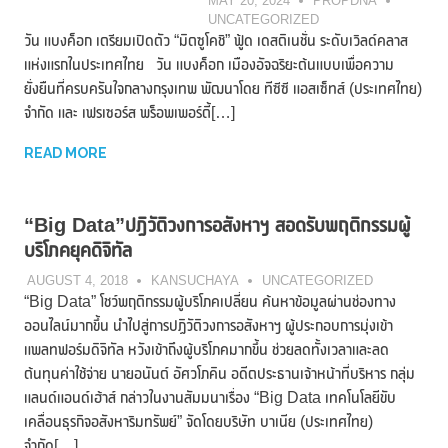
MAY 20, 2024
PROPDNA
UNCATEGORIZED
วัน แบงค็อก เตรียมเปิดตัว “มิตซูโคชิ” ฟู้ด เดสติเนชั่น ระดับเวิลด์คลาส
แห่งแรกในประเทศไทย วัน แบงค็อก เมืองอัจฉริยะต้นแบบเพื่อความ
ยั่งยืนที่ครบครันใจกลางกรุงเทพ พัฒนาโดย ทีซีซี แอสเซ็ทส์ (ประเทศไทย)
จำกัด และ เฟรเซอร์ส พร็อพเพอร์ตี้[…]
READ MORE
“Big Data”ปฏิวัติวงการอสังหาฯ สอดรับพฤติกรรมผู้
บริโภคยุคดิจิทัล
AUGUST 4, 2018
KANSUCHAYA
UNCATEGORIZED
“Big Data” โชว์พฤติกรรมผู้บริโภคเปลี่ยน ค้นหาข้อมูลผ่านช่องทาง
ออนไลน์มากขึ้น นำไปสู่การปฏิวัติวงการอสังหาฯ ผู้ประกอบการมุ่งเข้า
แพลทฟอร์มดิจิทัล หวังเข้าถึงผู้บริโภคมากขึ้น ช่วยลดทั้งเวลาและลด
ต้นทุนค่าใช้จ่าย นายอนันต์ อัศวโภคิน อดีตประธานเจ้าหน้าที่บริหาร กลุ่ม
แลนด์แอนด์เฮ้าส์ กล่าวในงานสัมมนาเรื่อง “Big Data เทคโนโลยีขับ
เคลื่อนธุรกิจอสังหาริมทรัพย์” จัดโดยบริษัท บาเนีย (ประเทศไทย)
จำกัด[…]