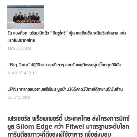
วัน แบงค็อก เตรียมเปิดตัว “มิตซูโคชิ” ฟู้ด เดสติเนชั่น ระดับเวิลด์คลาส แห่ง
แรกในประเทศไทย
MAY 20, 2024
“Big Data”ปฏิวัติวงการอสังหาฯ สอดรับพฤติกรรมผู้บริโภคยุคดิจิทัล
AUGUST 4, 2018
LPNรุกตลาดแนวราบพรีเมี่ยม บูมบ้าน365คาด3ปีรายได้ทะยาน5พันล้าน
JULY 2, 2018
เฟรเซอร์ส พร็อพเพอร์ตี้ ประเทศไทย ส่งโครงการมิกซ์
ยูส Silom Edge คว้า Fitwel มาตรฐานระดับโลก
การันตีสุขภาวะที่ดีของผู้ใช้อาคาร เพื่อส่งมอบ