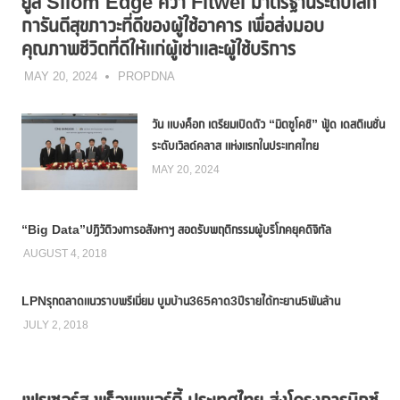
ยูส Silom Edge คว้า Fitwel มาตรฐานระดับโลก
การันตีสุขภาวะที่ดีของผู้ใช้อาคาร เพื่อส่งมอบ
คุณภาพชีวิตที่ดีให้แก่ผู้เช่าและผู้ใช้บริการ
MAY 20, 2024
PROPDNA
วัน แบงค็อก เตรียมเปิดตัว “มิตซูโคชิ” ฟู้ด เดสติเนชั่น
ระดับเวิลด์คลาส แห่งแรกในประเทศไทย
MAY 20, 2024
“Big Data”ปฏิวัติวงการอสังหาฯ สอดรับพฤติกรรมผู้บริโภคยุคดิจิทัล
AUGUST 4, 2018
LPNรุกตลาดแนวราบพรีเมี่ยม บูมบ้าน365คาด3ปีรายได้ทะยาน5พันล้าน
JULY 2, 2018