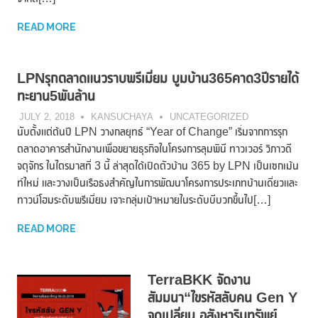
READ MORE
LPNรุกตลาดแนวราบพรีเมี่ยม บูมบ้าน365คาด3ปีรายได้
ทะยาน5พันล้าน
JULY 2, 2018
KANSUCHAYA
UNCATEGORIZED
นับตั้งแต่ต้นปี LPN วางกลยุทธ์ “Year of Change” เริ่มจากการรุก
ตลาดอาคารสำนักงานเพื่อขยายธุรกิจในโครงการลุมพินี ทาวเวอร์ วิภาวดี
จตุจักร ในไตรมาสที่ 3 นี้ ล่าสุดได้เปิดตัวบ้าน 365 by LPN เป็นเซกเม้น
ท์ใหม่ และวางเป็นเรือธงสำคัญในการพัฒนาโครงการประเภทบ้านเดี่ยวและ
ทาวน์โฮมระดับพรีเมี่ยม เจาะกลุ่มเป้าหมายในระดับบีบวกขึ้นไป[…]
READ MORE
TerraBKK จัดงาน
สัมมนา“ไขรหัสลับคน Gen Y
จุดเปลี่ยน อสังหาริมทรัพย์