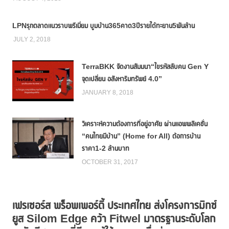
LPNรุกตลาดแนวราบพรีเมี่ยม บูมบ้าน365คาด3ปีรายได้ทะยาน5พันล้าน
JULY 2, 2018
TerraBKK จัดงานสัมมนา“ไขรหัสลับคน Gen Y
จุดเปลี่ยน อสังหาริมทรัพย์ 4.0”
JANUARY 8, 2018
วิเคราะห์ความต้องการที่อยู่อาศัย ผ่านแอพพลิเคชั่น
“คนไทยมีบ้าน” (Home for All) ต้อการบ้าน
ราคา1-2 ล้านบาท
OCTOBER 31, 2017
เฟรเซอร์ส พร็อพเพอร์ตี้ ประเทศไทย ส่งโครงการมิกซ์
ยูส Silom Edge คว้า Fitwel มาตรฐานระดับโลก