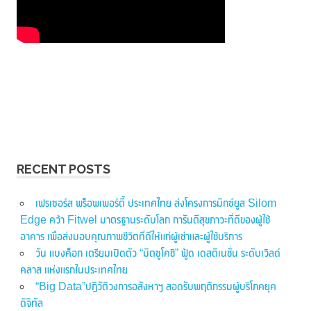
RECENT POSTS
เฟรเซอร์ส พร็อพเพอร์ตี้ ประเทศไทย ส่งโครงการมิกซ์ยูส Silom
Edge คว้า Fitwel มาตรฐานระดับโลก การันตีสุขภาวะที่ดีของผู้ใช้
อาคาร เพื่อส่งมอบคุณภาพชีวิตที่ดีให้แก่ผู้เช่าและผู้ใช้บริการ
วัน แบงค็อก เตรียมเปิดตัว “มิตซูโคชิ” ฟู้ด เดสติเนชั่น ระดับเวิลด์
คลาส แห่งแรกในประเทศไทย
“Big Data”ปฏิวัติวงการอสังหาฯ สอดรับพฤติกรรมผู้บริโภคยุค
ดิจิทัล