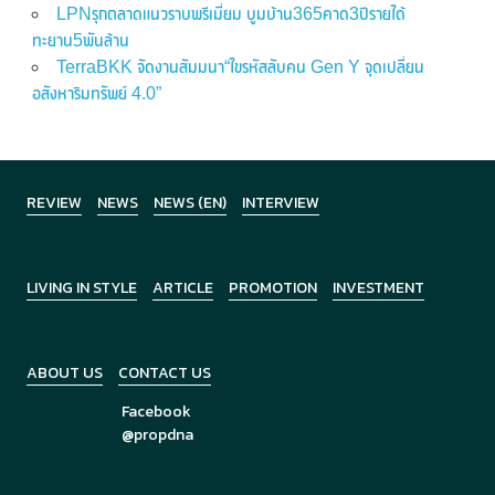
LPNรุกตลาดแนวราบพรีเมี่ยม บูมบ้าน365คาด3ปีรายได้
ทะยาน5พันล้าน
TerraBKK จัดงานสัมมนา“ไขรหัสลับคน Gen Y จุดเปลี่ยน
อสังหาริมทรัพย์ 4.0”
REVIEW
NEWS
NEWS (EN)
INTERVIEW
LIVING IN STYLE
ARTICLE
PROMOTION
INVESTMENT
ABOUT US
CONTACT US
Facebook
@propdna